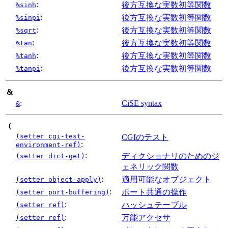
:
後方互換な実数初等関数
%sinh
:
後方互換な実数初等関数
%sinpi
:
後方互換な実数初等関数
%sqrt
:
後方互換な実数初等関数
%tan
:
後方互換な実数初等関数
%tanh
:
後方互換な実数初等関数
%tanpi
&
:
CiSE syntax
&
(
(setter cgi-test-
CGIのテスト
:
environment-ref)
:
ディクショナリのためのジ
(setter dict-get)
ェネリック関数
:
適用可能なオブジェクト
(setter object-apply)
:
ポート共通の操作
(setter port-buffering)
:
ハッシュテーブル
(setter ref)
:
万能アクセサ
(setter ref)