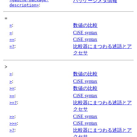
パッケージメタ情報
:
description>
=
:
数値の比較
=
:
CiSE syntax
=
:
CiSE syntax
==
:
比較器にまつわる述語とア
=?
クセサ
>
:
数値の比較
>
:
CiSE syntax
>
:
数値の比較
>=
:
CiSE syntax
>=
:
比較器にまつわる述語とア
>=?
クセサ
:
CiSE syntax
>>
:
CiSE syntax
>>=
:
比較器にまつわる述語とア
>?
クセサ