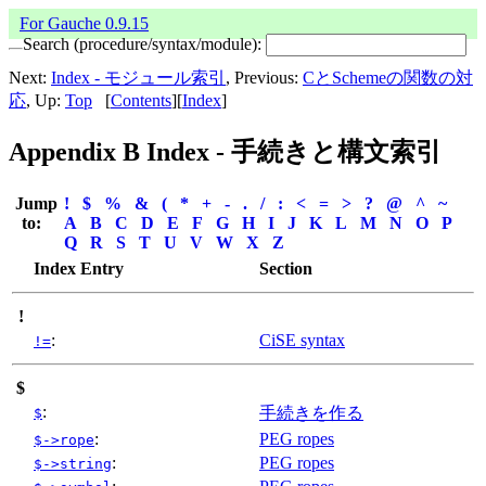
For Gauche 0.9.15
Search (procedure/syntax/module):
Next:
Index - モジュール索引
, Previous:
CとSchemeの関数の対
応
, Up:
Top
[
Contents
][
Index
]
Appendix B Index - 手続きと構文索引
Jump
!
$
%
&
(
*
+
-
.
/
:
<
=
>
?
@
^
~
to:
A
B
C
D
E
F
G
H
I
J
K
L
M
N
O
P
Q
R
S
T
U
V
W
X
Z
Index Entry
Section
!
:
CiSE syntax
!=
$
:
手続きを作る
$
:
PEG ropes
$->rope
:
PEG ropes
$->string