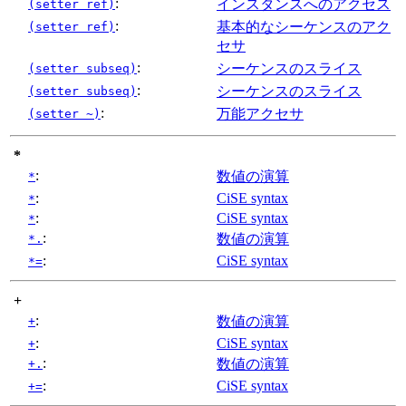
:
インスタンスへのアクセス
(setter ref)
:
基本的なシーケンスのアク
(setter ref)
セサ
:
シーケンスのスライス
(setter subseq)
:
シーケンスのスライス
(setter subseq)
:
万能アクセサ
(setter ~)
*
:
数値の演算
*
:
CiSE syntax
*
:
CiSE syntax
*
:
数値の演算
*.
:
CiSE syntax
*=
+
:
数値の演算
+
:
CiSE syntax
+
:
数値の演算
+.
:
CiSE syntax
+=