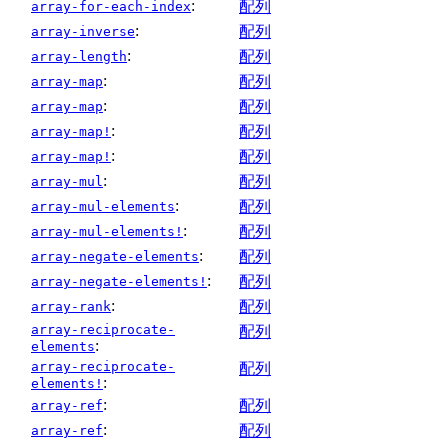
:
配列
array-for-each-index
:
配列
array-inverse
:
配列
array-length
:
配列
array-map
:
配列
array-map
:
配列
array-map!
:
配列
array-map!
:
配列
array-mul
:
配列
array-mul-elements
:
配列
array-mul-elements!
:
配列
array-negate-elements
:
配列
array-negate-elements!
:
配列
array-rank
array-reciprocate-
配列
:
elements
array-reciprocate-
配列
:
elements!
:
配列
array-ref
:
配列
array-ref