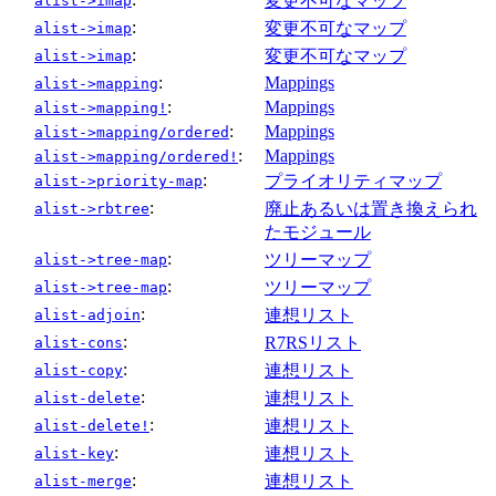
変更不可なマップ
alist->imap
:
変更不可なマップ
alist->imap
:
変更不可なマップ
alist->imap
:
Mappings
alist->mapping
:
Mappings
alist->mapping!
:
Mappings
alist->mapping/ordered
:
Mappings
alist->mapping/ordered!
:
プライオリティマップ
alist->priority-map
:
廃止あるいは置き換えられ
alist->rbtree
たモジュール
:
ツリーマップ
alist->tree-map
:
ツリーマップ
alist->tree-map
:
連想リスト
alist-adjoin
:
R7RSリスト
alist-cons
:
連想リスト
alist-copy
:
連想リスト
alist-delete
:
連想リスト
alist-delete!
:
連想リスト
alist-key
:
連想リスト
alist-merge