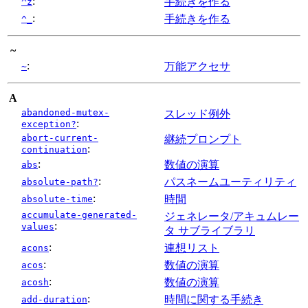
:
手続きを作る
^z
:
手続きを作る
^_
~
:
万能アクセサ
~
A
abandoned-mutex-
スレッド例外
:
exception?
abort-current-
継続プロンプト
:
continuation
:
数値の演算
abs
:
パスネームユーティリティ
absolute-path?
:
時間
absolute-time
accumulate-generated-
ジェネレータ/アキュムレー
:
values
タ サブライブラリ
:
連想リスト
acons
:
数値の演算
acos
:
数値の演算
acosh
:
時間に関する手続き
add-duration