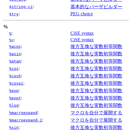
:
基本的なパーザビルダー
$string-ci
:
PEG choice
$try
%
:
CiSE syntax
%
:
CiSE syntax
%=
:
後方互換な実数初等関数
%acos
:
後方互換な実数初等関数
%asin
:
後方互換な実数初等関数
%atan
:
後方互換な実数初等関数
%cos
:
後方互換な実数初等関数
%cosh
:
後方互換な実数初等関数
%cospi
:
後方互換な実数初等関数
%exp
:
後方互換な実数初等関数
%expt
:
後方互換な実数初等関数
%log
:
マクロを自分で展開する
%macroexpand
:
マクロを自分で展開する
%macroexpand-1
:
後方互換な実数初等関数
%sin