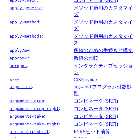
コンビネータ (SRFI)
apply-chain
:
メソッド適用のカスタマイ
apply-generic
ズ
:
メソッド適用のカスタマイ
apply-method
ズ
:
メソッド適用のカスタマイ
apply-methods
ズ
:
多値のための手続きと構文
apply/mv
:
数値の比較
approx=?
:
インタラクティブセッショ
apropos
ン
:
CiSE syntax
aref
:
args-fold プログラム引数処
args-fold
理
:
コンビネータ (SRFI)
arguments-drop
:
コンビネータ (SRFI)
arguments-drop-right
:
コンビネータ (SRFI)
arguments-take
:
コンビネータ (SRFI)
arguments-take-right
:
R7RSビット演算
arithmetic-shift