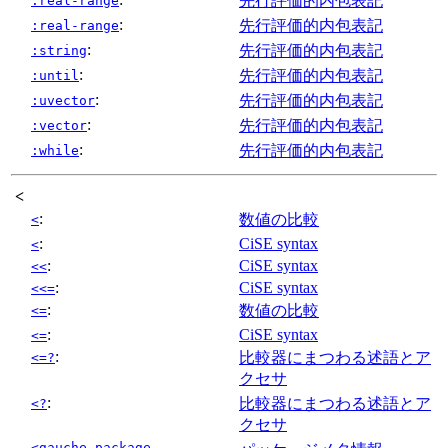
先行評価的内包表記
:real-range
:
先行評価的内包表記
:real-range
:
先行評価的内包表記
:string
:
先行評価的内包表記
:until
:
先行評価的内包表記
:uvector
:
先行評価的内包表記
:vector
:
先行評価的内包表記
:while
<
:
数値の比較
<
:
CiSE syntax
<
:
CiSE syntax
<<
:
CiSE syntax
<<=
:
数値の比較
<=
:
CiSE syntax
<=
:
比較器にまつわる述語とア
<=?
クセサ
:
比較器にまつわる述語とア
<?
クセサ
<gauche-package-