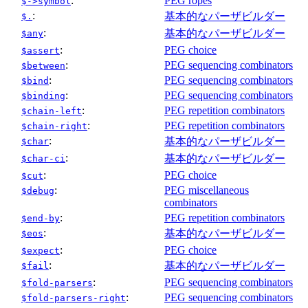
:
PEG ropes
$->symbol
:
基本的なパーザビルダー
$.
:
基本的なパーザビルダー
$any
:
PEG choice
$assert
:
PEG sequencing combinators
$between
:
PEG sequencing combinators
$bind
:
PEG sequencing combinators
$binding
:
PEG repetition combinators
$chain-left
:
PEG repetition combinators
$chain-right
:
基本的なパーザビルダー
$char
:
基本的なパーザビルダー
$char-ci
:
PEG choice
$cut
:
PEG miscellaneous
$debug
combinators
:
PEG repetition combinators
$end-by
:
基本的なパーザビルダー
$eos
:
PEG choice
$expect
:
基本的なパーザビルダー
$fail
:
PEG sequencing combinators
$fold-parsers
:
PEG sequencing combinators
$fold-parsers-right