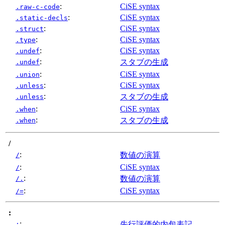
:
CiSE syntax
.raw-c-code
:
CiSE syntax
.static-decls
:
CiSE syntax
.struct
:
CiSE syntax
.type
:
CiSE syntax
.undef
:
スタブの生成
.undef
:
CiSE syntax
.union
:
CiSE syntax
.unless
:
スタブの生成
.unless
:
CiSE syntax
.when
:
スタブの生成
.when
/
:
数値の演算
/
:
CiSE syntax
/
:
数値の演算
/.
:
CiSE syntax
/=
:
:
先行評価的内包表記
: