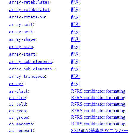
:
配列
array-retabulate!
:
配列
array-retabulate!
:
配列
array-rotate-90
:
配列
array-set!
:
配列
array-set!
:
配列
array-shape
:
配列
array-size
:
配列
array-start
:
配列
array-sub-elements
:
配列
array-sub-elements!
:
配列
array-transpose
:
配列
array?
:
R7RS combinator formatting
as-black
:
R7RS combinator formatting
as-blue
:
R7RS combinator formatting
as-bold
:
R7RS combinator formatting
as-cyan
:
R7RS combinator formatting
as-green
:
R7RS combinator formatting
as-magenta
:
SXPathの基本的なコンバー
as-nodeset