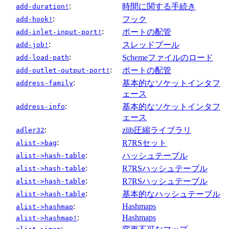
:
時間に関する手続き
add-duration!
:
フック
add-hook!
:
ポートの配管
add-inlet-input-port!
:
スレッドプール
add-job!
:
Schemeファイルのロード
add-load-path
:
ポートの配管
add-outlet-output-port!
:
基本的なソケットインタフ
address-family
ェース
:
基本的なソケットインタフ
address-info
ェース
:
zlib圧縮ライブラリ
adler32
:
R7RSセット
alist->bag
:
ハッシュテーブル
alist->hash-table
:
R7RSハッシュテーブル
alist->hash-table
:
R7RSハッシュテーブル
alist->hash-table
:
基本的なハッシュテーブル
alist->hash-table
:
Hashmaps
alist->hashmap
:
Hashmaps
alist->hashmap!
: