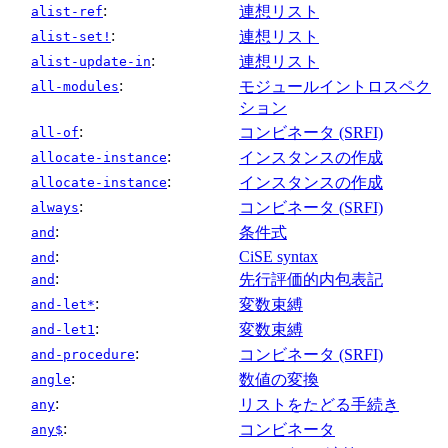
:
連想リスト
alist-ref
:
連想リスト
alist-set!
:
連想リスト
alist-update-in
:
モジュールイントロスペク
all-modules
ション
:
コンビネータ (SRFI)
all-of
:
インスタンスの作成
allocate-instance
:
インスタンスの作成
allocate-instance
:
コンビネータ (SRFI)
always
:
条件式
and
:
CiSE syntax
and
:
先行評価的内包表記
and
:
変数束縛
and-let*
:
変数束縛
and-let1
:
コンビネータ (SRFI)
and-procedure
:
数値の変換
angle
:
リストをたどる手続き
any
:
コンビネータ
any$