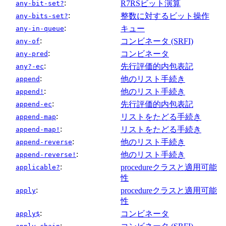
:
R7RSビット演算
any-bit-set?
:
整数に対するビット操作
any-bits-set?
:
キュー
any-in-queue
:
コンビネータ (SRFI)
any-of
:
コンビネータ
any-pred
:
先行評価的内包表記
any?-ec
:
他のリスト手続き
append
:
他のリスト手続き
append!
:
先行評価的内包表記
append-ec
:
リストをたどる手続き
append-map
:
リストをたどる手続き
append-map!
:
他のリスト手続き
append-reverse
:
他のリスト手続き
append-reverse!
:
procedureクラスと適用可能
applicable?
性
:
procedureクラスと適用可能
apply
性
:
コンビネータ
apply$
: