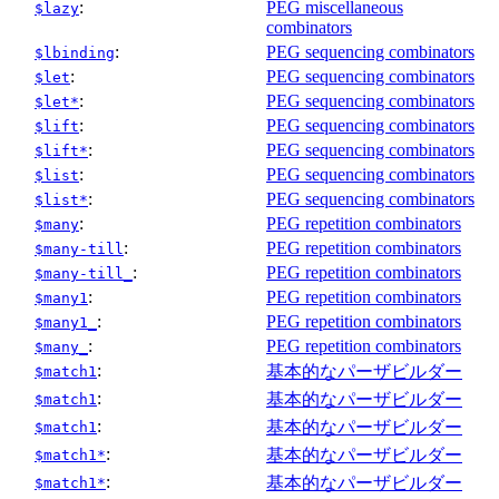
:
PEG miscellaneous
$lazy
combinators
:
PEG sequencing combinators
$lbinding
:
PEG sequencing combinators
$let
:
PEG sequencing combinators
$let*
:
PEG sequencing combinators
$lift
:
PEG sequencing combinators
$lift*
:
PEG sequencing combinators
$list
:
PEG sequencing combinators
$list*
:
PEG repetition combinators
$many
:
PEG repetition combinators
$many-till
:
PEG repetition combinators
$many-till_
:
PEG repetition combinators
$many1
:
PEG repetition combinators
$many1_
:
PEG repetition combinators
$many_
:
基本的なパーザビルダー
$match1
:
基本的なパーザビルダー
$match1
:
基本的なパーザビルダー
$match1
:
基本的なパーザビルダー
$match1*
:
基本的なパーザビルダー
$match1*