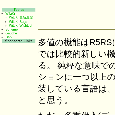
Topics
WiLiKi
WiLiKi:更新履歴
WiLiKi:Bugs
WiLiKi:WishList
Scheme
Gauche
Lisp
多値の機能はR5RS
Sponsored Links
では比較的新しい機能だ
る。 純粋な意味で
ションに一つ以上の
装している言語は
と思う。