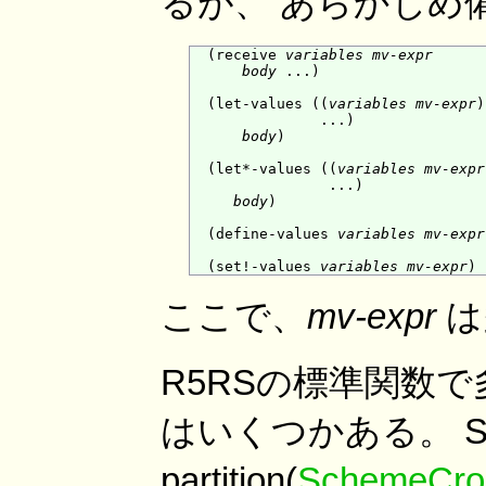
るが、 あらかじめ
  (receive 
variables
mv-expr
body
 ...)

  (let-values ((
variables
mv-expr
)

               ...)

body
)

  (let*-values ((
variables
mv-expr
                ...)

body
)

  (define-values 
variables
mv-expr
  (set!-values 
variables
mv-expr
ここで、
mv-expr
は
R5RSの標準関数で
はいくつかある。 SR
partition(
SchemeCros