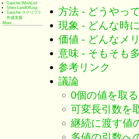
Gauche:WishList
Shiro:LandOfLisp
方法 - どうやっ
Gauche:スクリプト
作成支援
現象 - どんな時
More ...
価値 - どんなメ
意味 - そもそ
参考リンク
議論
0個の値を取る
可変長引数を
継続に渡す値
多値の引数へ