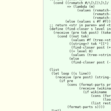
     (cond ((rxmatch #/\[\[|\]\]/ s
            => (lambda (m)

                 (values (rxmatch-
                         (rxmatch-
                         (rxmatch-
           (else (values s #f #f)))
   ;; return <str in paren> and <t
   (define (find-closer s level in)
     (receive (pre tok post) (token
       (cond ((not tok)

              (values #f (tree->st
             ((string=? tok "[[")

              (find-closer post (+
             ((= level 0)

              (values (tree->strin
             (else

              (find-closer post (-
   (list

    (let loop ((s line))

      (receive (pre post) (string-
        (if pre

            (cons (format-parts pre
                  (receive (wikina
                    (if wikiname

                        (cons (for
                              (loo
                        (list rest)
            (format-parts s))))
