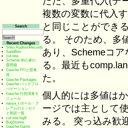
ただ、多重代入(デー
複数の変数に代入す
と同じことができる。
Search
る。 そのため、多
Recent Changes
Shiro:AuditionRecords
あり、Schemeコ
SandBox
cut-sea
Scheme:初心者の
る。最近もcomp.lan
質問箱
Gauche:FFIと型表
現
た。
Gauche:Packages
Gauche:バックプロ
パゲーション
個人的には多値はか
Gauche:行列演算モ
ジュール
naoya_t:ポール・グ
ージでは主として
レアムのエッセイ
と和訳一覧
cut-sea:log9
みる。 突っ込み歓迎。
BugStories
Gauche:Game