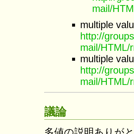
mail/HTM
multiple val
http://group
mail/HTML/r
multiple val
http://group
mail/HTML/r
議論
多値の説明ありが