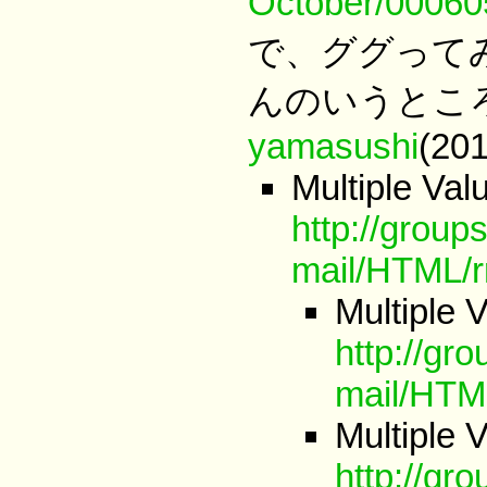
October/00060
で、ググってみ
んのいうとこ
yamasushi
(20
Multiple Val
http://group
mail/HTML/r
Multiple 
http://gr
mail/HTM
Multiple 
http://gr