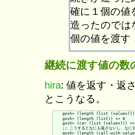
確に１個の値を受け
造ったのでは
個の値を渡す
継続に渡す値の数
hira
: 値を返す・
とこうなる。
    gosh> (length (list (value
    gosh> (length (list)) => 0

    gosh> (car (list (values))) =>
    ;; こうするとなにも返さないし、なに
    gosh> (length (call-with-value