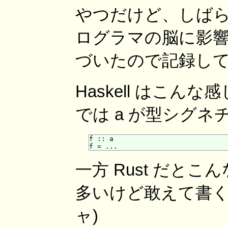
やつだけど、しば
ログラマの脳に影
づいたので記録し
Haskell はこ
では a が型シグネチ
f :: a

一方 Rust だと
多いけど敢えて書く
ャ)