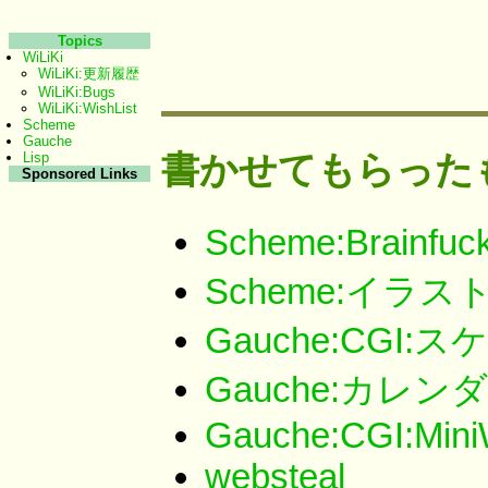
Topics
WiLiKi
WiLiKi:更新履歴
WiLiKi:Bugs
WiLiKi:WishList
Scheme
Gauche
書かせてもらった
Lisp
Sponsored Links
Scheme:Brainfu
Scheme:イラ
Gauche:CGI
Gauche:カレン
Gauche:CGI:Mini
websteal