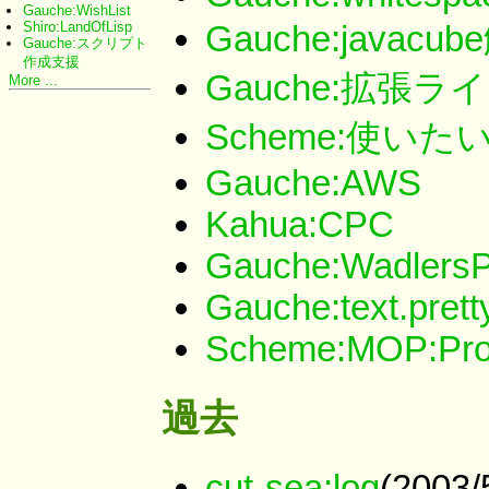
Gauche:WishList
Shiro:LandOfLisp
Gauche:javacu
Gauche:スクリプト
作成支援
Gauche:拡張
More ...
Scheme:使い
Gauche:AWS
Kahua:CPC
Gauche:WadlersPre
Gauche:text.pretty
Scheme:MOP:Prof
過去
cut-sea:log
(2003/