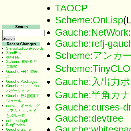
TAOCP
Scheme:OnLisp
(
Search
Gauche:NetWork
Gauche:refj-gauc
Recent Changes
Shiro:AuditionRecords
Scheme:アン
SandBox
cut-sea
Scheme:初心者の
Scheme:TinyCL
質問箱
Gauche:FFIと型表
現
Gauche:入出
Gauche:Packages
Gauche:バックプロ
パゲーション
Gauche:半角カ
Gauche:行列演算モ
ジュール
Gauche:curses-d
naoya_t:ポール・グ
レアムのエッセイ
Gauche:devtree
と和訳一覧
cut-sea:log9
BugStories
Gauche:whitespa
Gauche:Game