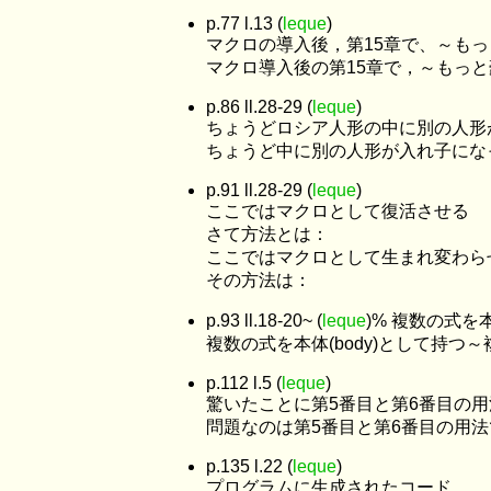
p.77 l.13 (
leque
)
マクロの導入後，第15章で、～も
マクロ導入後の第15章で，～もっ
p.86 ll.28-29 (
leque
)
ちょうどロシア人形の中に別の人形
ちょうど中に別の人形が入れ子にな
p.91 ll.28-29 (
leque
)
ここではマクロとして復活させる
さて方法とは：
ここではマクロとして生まれ変わら
その方法は：
p.93 ll.18-20~ (
leque
)% 複数の式
複数の式を本体(body)として持つ
p.112 l.5 (
leque
)
驚いたことに第5番目と第6番目の
問題なのは第5番目と第6番目の用
p.135 l.22 (
leque
)
プログラムに生成されたコード