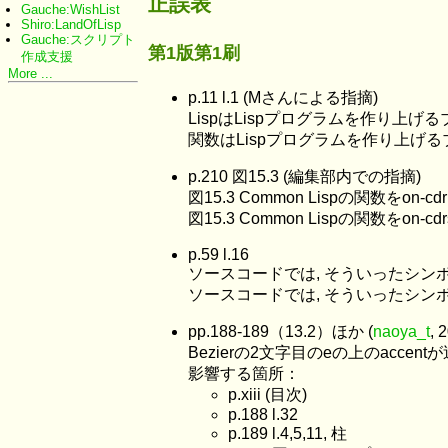
正誤表
Gauche:WishList
Shiro:LandOfLisp
Gauche:スクリプト
第1版第1刷
作成支援
More ...
p.11 l.1 (Mさんによる指摘)
LispはLispプログラムを作り上げ
関数はLispプログラムを作り上げ
p.210 図15.3 (編集部内での指摘)
図15.3 Common Lispの関数をon
図15.3 Common Lispの関数をon
p.59 l.16
ソースコードでは, そういったシン
ソースコードでは, そういったシン
pp.188-189（13.2）ほか (
naoya_t
, 
Bezierの2文字目のeの上のaccent
影響する箇所：
p.xiii (目次)
p.188 l.32
p.189 l.4,5,11, 柱