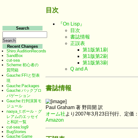
目次
『On Lisp』
Search
目次
書誌情報
正誤表
Recent Changes
第1版第1刷
Shiro:AuditionRecords
SandBox
第1版第2刷
cut-sea
第1版第3刷
Scheme:初心者の
Q and A
質問箱
Gauche:FFIと型表
現
Gauche:Packages
書誌情報
Gauche:バックプロ
パゲーション
Gauche:行列演算モ
ジュール
Paul Graham 著 野田開 訳
naoya_t:ポール・グ
オーム社
より2007年3月23日刊行、定価：3
レアムのエッセイ
Amazon
と和訳一覧
cut-sea:log9
BugStories
Gauche:Game