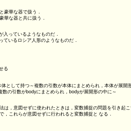
っと豪華な器で扱う．
と豪華な器と共に扱う．
が入っているようなものだ．
っているロシア人形のようなものだ．
せる
を本体として持つ～複数の引数が本体にまとめられ，本体が展開
～複数の引数がbodyにまとめられ，bodyが展開形の中に～
用法は，意図せずに使われたときは，変数捕捉の問題を引き起こ
法で，これらが意図せずに行われると変数捕捉と なる．