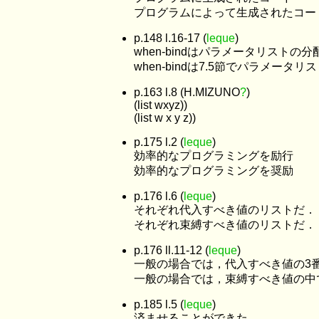
プログラムによって生成されたコー
p.148 l.16-17 (
leque
)
when-bindはパラメータリストの
when-bindは7.5節でパラメー
p.163 l.8 (H.MIZUNO
?
)
(list wxyz))
(list w x y z))
p.175 l.2 (
leque
)
効率的なプログラミングを励行
効率的なプログラミングを奨励
p.176 l.6 (
leque
)
それぞれ代入すべき値のリストだ．
それぞれ束縛すべき値のリストだ．
p.176 ll.11-12 (
leque
)
一般の場合では，代入すべき値の3番
一般の場合では，束縛すべき値の中で
p.185 l.5 (
leque
)
済ませることができた．