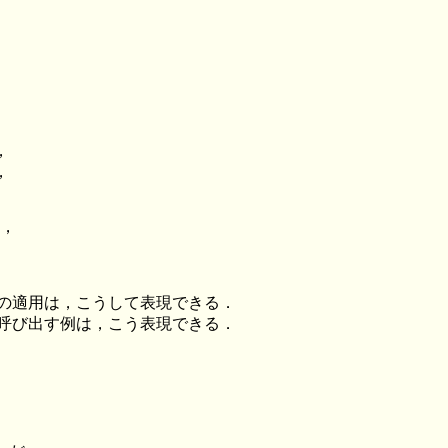
，
，
は，
ddpへの適用は，こうして表現できる．
を渡して呼び出す例は，こう表現できる．