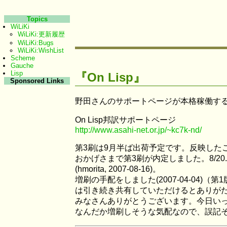
Topics
WiLiKi
WiLiKi:更新履歴
WiLiKi:Bugs
WiLiKi:WishList
Scheme
Gauche
Lisp
『On Lisp』
Sponsored Links
野田さんのサポートページが本格稼働するま
On Lisp邦訳サポートページ
http://www.asahi-net.or.jp/~kc7k-nd/
第3刷は9月半ば出荷予定です。反映したご指摘はコ
おかげさまで第3刷が内定しました。8/
(hmorita, 2007-08-16)。
増刷の手配をしました(2007-04-0
は引き続き共有していただけるとありがたいです(hm
みなさんありがとうございます。今日いっぱいく
なんだか増刷しそうな気配なので、誤記その他を