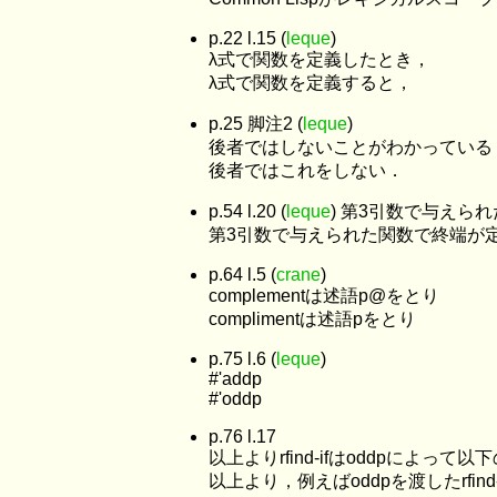
p.22 l.15 (
leque
)
λ式で関数を定義したとき，
λ式で関数を定義すると，
p.25 脚注2 (
leque
)
後者ではしないことがわかっている
後者ではこれをしない．
p.54 l.20 (
leque
) 第3引数で与えら
第3引数で与えられた関数で終端が
p.64 l.5 (
crane
)
complementは述語p@をとり
complimentは述語pをとり
p.75 l.6 (
leque
)
#'addp
#'oddp
p.76 l.17
以上よりrfind-ifはoddpによっ
以上より，例えばoddpを渡したrfin