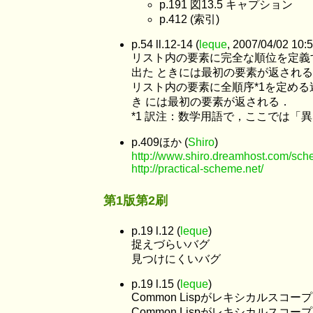
p.191 図13.5 キャプション
p.412 (索引)
p.54 ll.12-14 (
leque
, 2007/04/02 10:
リスト内の要素に完全な順位を定義す
出た ときには最初の要素が返され
リスト内の要素に全順序*1を定める
き には最初の要素が返される．
*1 訳注：数学用語で，ここでは「
p.409ほか (
Shiro
)
http://www.shiro.dreamhost.com/sch
http://practical-scheme.net/
第1版第2刷
p.19 l.12 (
leque
)
捉えづらいバグ
見つけにくいバグ
p.19 l.15 (
leque
)
Common Lispがレキシカルスコ
Common Lispがレキシカルスコ