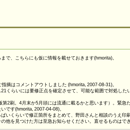
で、こちらにも仮に情報を載せておきます(hmorita)。
メントアウトしました (hmorita, 2007-08-31)。
20..21くらいには要修正点を確定させて、可能な範囲で対処
4)（第1版第2刷。4月末か5月頭には流通に載るかと思います）
orita, 2007-04-08)。
らいで修正箇所をまとめて、野田さんと相談のうえ印刷所に渡します(h
見つけた方は至急お知らせください。直せるものはできるだけ直します(