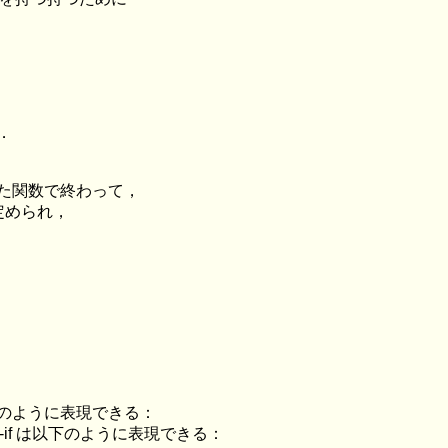
．
れた関数で終わって，
定められ，
て以下のように表現できる：
d-if は以下のように表現できる：