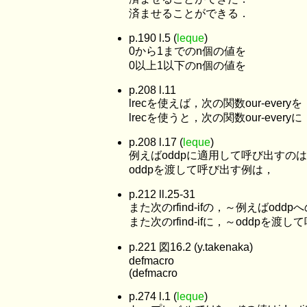
済ませることができる．
p.190 l.5 (
leque
)
0から1までのn個の値を
0以上1以下のn個の値を
p.208 l.11
lrecを使えば，次の関数our-everyを
lrecを使うと，次の関数our-everyに
p.208 l.17 (
leque
)
例えばoddpに適用して呼び出すの
oddpを渡して呼び出す例は，
p.212 ll.25-31
また次のrfind-ifの，～例えばo
また次のrfind-ifに，～oddp
p.221 図16.2 (y.takenaka)
defmacro
(defmacro
p.274 l.1 (
leque
)