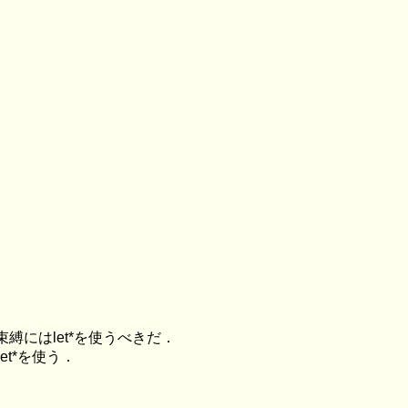
縛にはlet*を使うべきだ．
t*を使う．