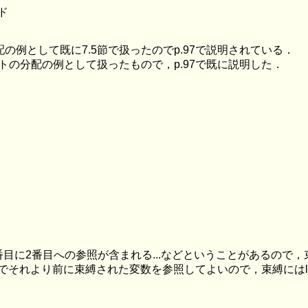
ド
分配の例として既に7.5節で扱ったのでp.97で説明されている．
タリストの分配の例として扱ったもので，p.97で既に説明した．
目に2番目への参照が含まれる...などということがあるので，束
それより前に束縛された変数を参照してよいので，束縛にはle