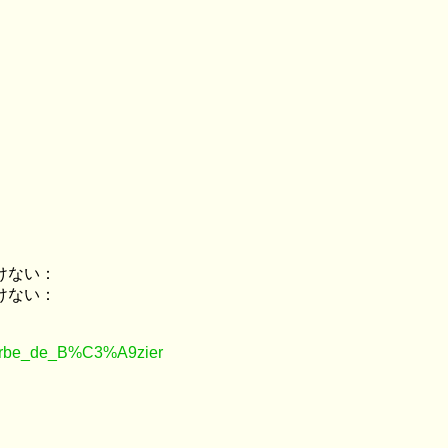
けない：
けない：
/Courbe_de_B%C3%A9zier