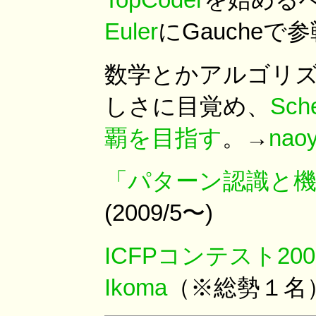
Euler
にGaucheで参戦
数学とかアルゴリ
しさに目覚め、
Sch
覇を目指す
。→
naoy
「パターン認識と機械
(2009/5〜)
ICFPコンテスト200
Ikoma
（※総勢１名）(