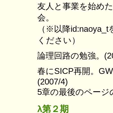
友人と事業を始め
会。
（※以降id:nao
ください）
論理回路の勉強。(200
春にSICP再開。
(2007/4)
5章の最後のページ
λ第２期