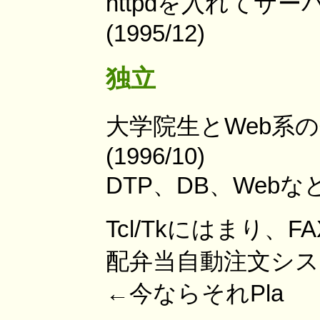
httpdを入れてサ
(1995/12)
独立
大学院生とWeb系
(1996/10)
DTP、DB、Webな
Tcl/Tkにはまり
配弁当自動注文システ
←今ならそれPla