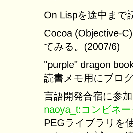
On Lispを途中まで読
Cocoa (Objecti
てみる。(2007/6)
"purple" dragon 
読書メモ用にブロ
言語開発合宿に参加。(
naoya_t:コン
PEGライブラリを