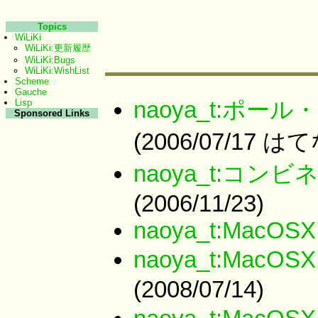
Topics
WiLiKi
WiLiKi:更新履歴
WiLiKi:Bugs
WiLiKi:WishList
Scheme
Gauche
naoya_t:ポ
Lisp
Sponsored Links
(2006/07/17 
naoya_t:コ
(2006/11/23)
naoya_t:MacOSX
naoya_t:MacOS
(2008/07/14)