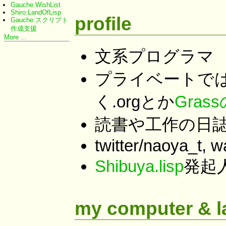
Gauche:WishList
Shiro:LandOfLisp
profile
Gauche:スクリプト
作成支援
More ...
文系プログラマ
プライベートではG
く.orgとか
Gras
読書や工作の日
twitter/naoya_t, 
Shibuya.lisp
発起人
my computer & l