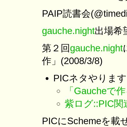
PAIP読書会(@timedi
gauche.night
出場希望
第２回
gauche.night
作」(2008/3/8)
PICネタやります
「Gaucheで
紫ログ::PIC関
PICにSchemeを載