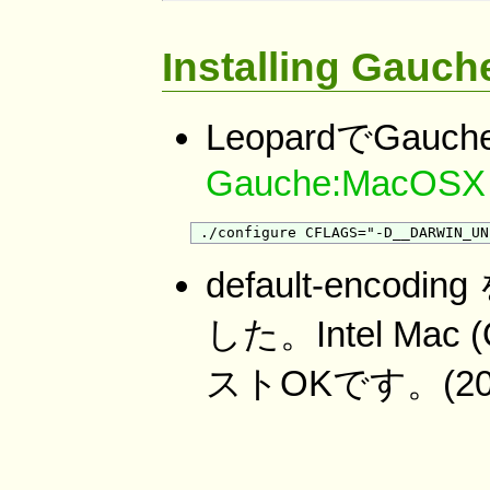
Installing Gauch
LeopardでGa
Gauche:MacOSX
default-enco
した。Intel Mac
ストOKです。(2007/