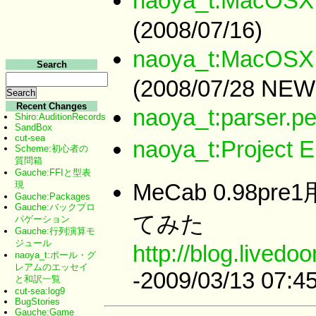
naoya_t:MacOS
(2008/07/16)
naoya_t:MacOS
Search
(2008/07/28 NEW
Recent Changes
naoya_t:parse
Shiro:AuditionRecords
SandBox
cut-sea
naoya_t:Project
Scheme:初心者の
質問箱
Gauche:FFIと型表
現
MeCab 0.98
Gauche:Packages
Gauche:バックプロ
てみた
パゲーション
Gauche:行列演算モ
ジュール
http://blog.livedo
naoya_t:ポール・グ
レアムのエッセイ
-2009/03/13 07:4
と和訳一覧
cut-sea:log9
BugStories
Gauche:Game