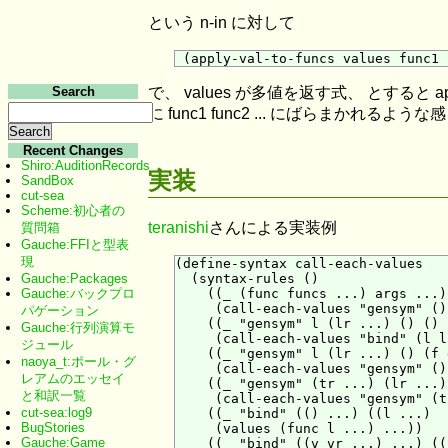
という n-in に対して
Search
で、 values が多値を返す式、 とすると ap
に func1 func2 ... にばらまかれるよう
Recent Changes
Shiro:AuditionRecords
実装
SandBox
cut-sea
Scheme:初心者の
teranishi
さんによる実装例
質問箱
Gauche:FFIと型表
現
(define-syntax call-each-values

Gauche:Packages
  (syntax-rules ()

Gauche:バックプロ
    ((_ (func funcs ...) args ...)

     (call-each-values "gensym" ()
パゲーション
    ((_ "gensym" l (lr ...) () () 
Gauche:行列演算モ
     (call-each-values "bind" (l l
ジュール
    ((_ "gensym" l (lr ...) () (f 
naoya_t:ポール・グ
     (call-each-values "gensym" ()
レアムのエッセイ
    ((_ "gensym" (tr ...) (lr ...)
と和訳一覧
     (call-each-values "gensym" (t
cut-sea:log9
    ((_ "bind" (() ...) ((l ...)  
BugStories
     (values (func l ...) ...))

Gauche:Game
    ((_ "bind" ((v vr ...) ...) ((