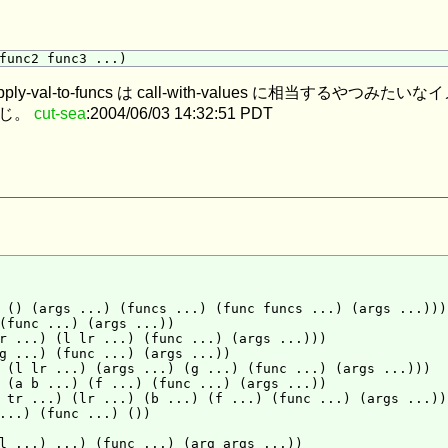
ply-val-to-funcs は call-with-values に相当する
な感じ。
cut-sea
:2004/06/03 14:32:51 PDT
 () (args ...) (funcs ...) (func funcs ...) (args ...)))

(func ...) (args ...))

r ...) (l lr ...) (func ...) (args ...)))

g ...) (func ...) (args ...))

 (l lr ...) (args ...) (g ...) (func ...) (args ...)))

 (a b ...) (f ...) (func ...) (args ...))

 tr ...) (lr ...) (b ...) (f ...) (func ...) (args ...)))
...) (func ...) ())

l ...) ...) (func ...) (arg args ...))
