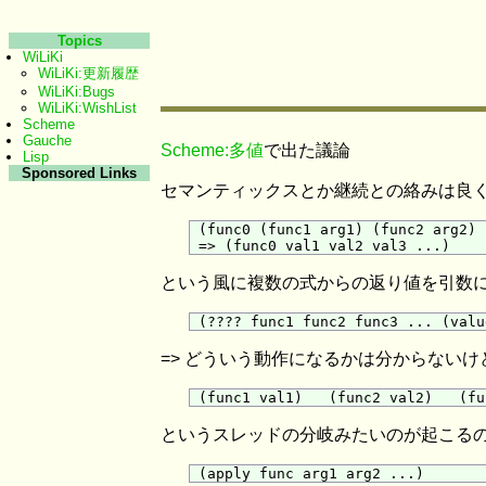
Topics
WiLiKi
WiLiKi:更新履歴
WiLiKi:Bugs
WiLiKi:WishList
Scheme
Gauche
Scheme:多値
で出た議論
Lisp
Sponsored Links
セマンティックスとか継続との絡みは良く
 (func0 (func1 arg1) (func2 arg2) 
という風に複数の式からの返り値を引数にとる
=> どういう動作になるかは分からないけど U
というスレッドの分岐みたいのが起こるのが 