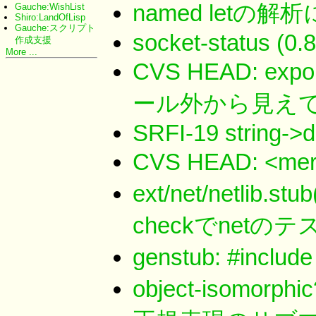
named letの解析に
Gauche:WishList
Shiro:LandOfLisp
Gauche:スクリプト
socket-status (0.8
作成支援
More ...
CVS HEAD: 
ール外から見え
SRFI-19 string->d
CVS HEAD: <mer
ext/net/netlib.st
checkでnetの
genstub: #incl
object-isomorp