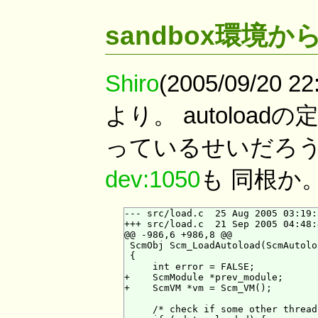
sandbox環境からの
Shiro
(2005/09/20 22
より。 autolo
っているせいだろう
dev:1050
も 同根か
--- src/load.c  25 Aug 2005 03:19:
+++ src/load.c  21 Sep 2005 04:48:
@@ -986,6 +986,8 @@

 ScmObj Scm_LoadAutoload(ScmAutolo
 {

     int error = FALSE;

+    ScmModule *prev_module;

+    ScmVM *vm = Scm_VM();

     /* check if some other thread