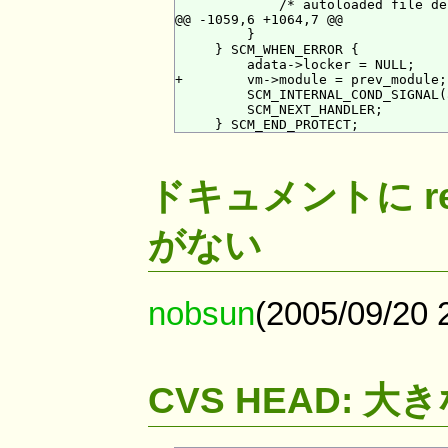
             /* autoloaded file de
@@ -1059,6 +1064,7 @@

         }

     } SCM_WHEN_ERROR {

         adata->locker = NULL;

+        vm->module = prev_module;

         SCM_INTERNAL_COND_SIGNAL(
         SCM_NEXT_HANDLER;

ドキュメントに re
がない
nobsun
(2005/09/20
CVS HEAD: 大き