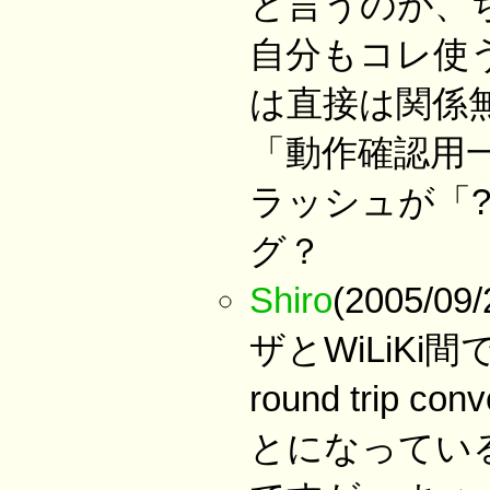
と言うのが、
自分もコレ使
は直接は関係
「動作確認用
ラッシュが「?
グ？
Shiro
(2005/0
ザとWiLiKi間で
round trip
とになってい