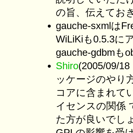
の旨、伝えてお
gauche-sxml
WiLiKiも0.
gauche-gdbmも
Shiro
(2005/09/1
ッケージのやり方
コアに含まれて
イセンスの関係
た方が良いでしょ
GPLの影響を受