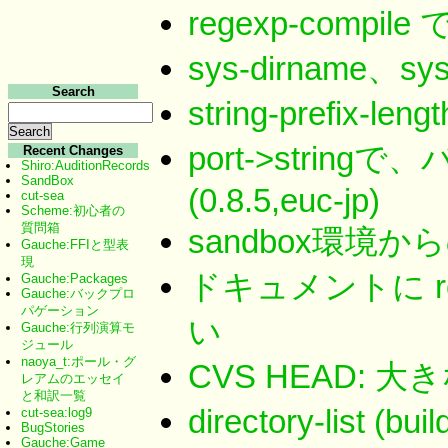
regexp-compile
sys-dirname、sys
Search
string-prefix-l
port->stri
Recent Changes
Shiro:AuditionRecords
SandBox
(0.8.5,euc-jp)
cut-sea
Scheme:初心者の
質問箱
sandbox環境からの
Gauche:FFIと型表
現
ドキュメントに re
Gauche:Packages
Gauche:バックプロ
パゲーション
い
Gauche:行列演算モ
ジュール
naoya_t:ポール・グ
CVS HEAD: 大き
レアムのエッセイ
と和訳一覧
directory-list (bui
cut-sea:log9
BugStories
Gauche:Game