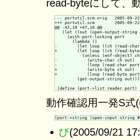
read-byteにし
--- portutil.scm.orig   2005-09-22
+++ portutil.scm        2005-09-22
@@ -47,10 +47,10 @@

   (let ((out (open-output-string 
     (with-port-locking port

       (lambda ()

-        (let loop ((ch (read-char
+        (let loop ((ch (read-byte
           (unless (eof-object? ch)
-            (write-char ch out)

-            (loop (read-char port)
+            (write-byte ch out)

+            (loop (read-byte port)
         (get-output-string out))))
動作確認用一発S式(eu
び
(2005/09/21 1