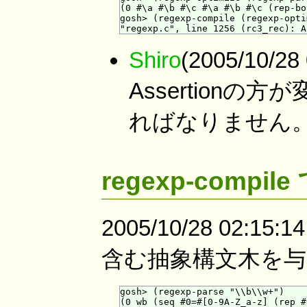
(0 #\a #\b #\c #\a #\b #\c (rep-bo
gosh> (regexp-compile (regexp-opti
Shiro
(2005/10/2
Assertionの方が
ればなりません
regexp-compile
2005/10/28 02:15:1
含む抽象構文木を
gosh> (regexp-parse "\\b\\w+")

(0 wb (seq #0=#[0-9A-Z_a-z] (rep #0