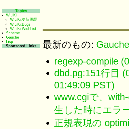
Topics
WiLiKi
WiLiKi:更新履歴
WiLiKi:Bugs
WiLiKi:WishList
Scheme
Gauche
最新のもの:
Gauche
Lisp
Sponsored Links
regexp-compile (0
dbd.pg:151行目 (0
01:49:09 PST)
www.cgiで、with
生した時にエラー画
正規表現の optimi