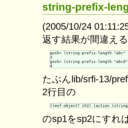
string-prefix-l
(2005/10/24 01:11:2
返す結果が間違え
gosh> (string-prefix-length "abc" 
3

gosh> (string-prefix-length "abcd"
たぶんlib/srfi-13/pre
2行目の
のsp1をsp2にす