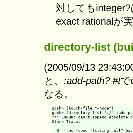
対してもinteg
exact rati
directory-list (bu
(2005/09/13 23:43
と、
:add-path? #t
でd
なる。
gosh> (touch-file "~hoge")

gosh> (directory-list "./" :add-pa
*** ERROR: can't append absolute p
Stack Trace:

___________________________________
  0  (rec (cond ((string-null? bas