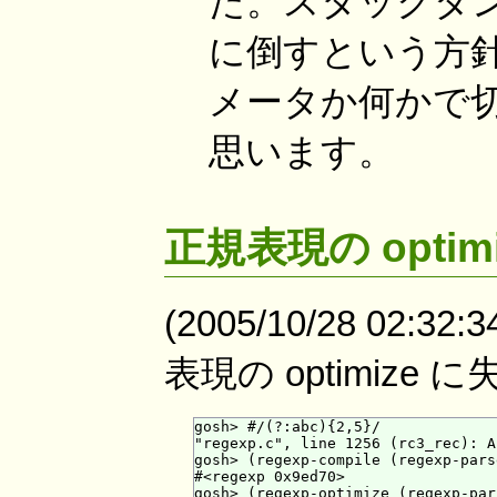
た。スタックダ
に倒すという方
メータか何かで
思います。
正規表現の optimi
(2005/10/28 02:32
表現の optimiz
gosh> #/(?:abc){2,5}/

"regexp.c", line 1256 (rc3_rec): A
gosh> (regexp-compile (regexp-pars
#<regexp 0x9ed70>

gosh> (regexp-optimize (regexp-par