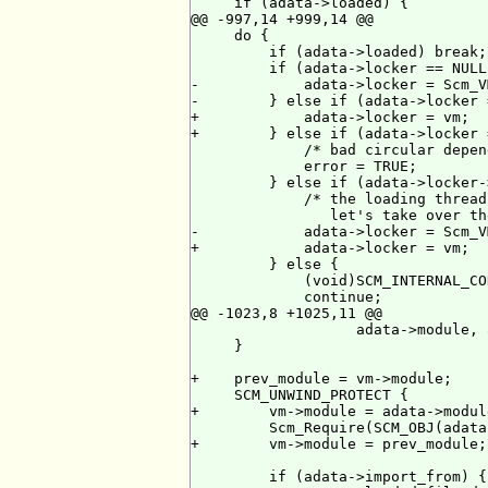
     if (adata->loaded) {

@@ -997,14 +999,14 @@

     do {

         if (adata->loaded) break;

         if (adata->locker == NULL)
-            adata->locker = Scm_V
-        } else if (adata->locker 
+            adata->locker = vm;

+        } else if (adata->locker 
             /* bad circular depen
             error = TRUE;

         } else if (adata->locker-
             /* the loading thread
                let's take over th
-            adata->locker = Scm_VM
+            adata->locker = vm;

         } else {

             (void)SCM_INTERNAL_CO
             continue;

@@ -1023,8 +1025,11 @@

                   adata->module, 
     }

+    prev_module = vm->module;

     SCM_UNWIND_PROTECT {

+        vm->module = adata->module
         Scm_Require(SCM_OBJ(adata
+        vm->module = prev_module;

         if (adata->import_from) {
