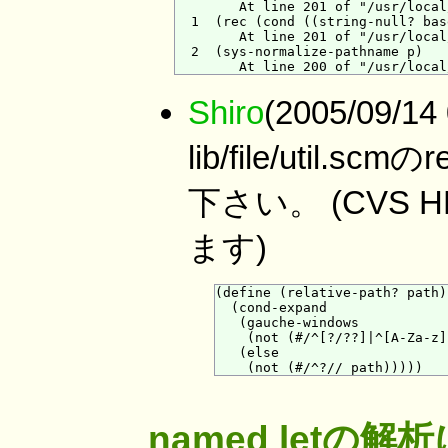
        At line 201 of "/usr/local
  1  (rec (cond ((string-null? bas
        At line 201 of "/usr/local
  2  (sys-normalize-pathname p)

Shiro
(2005/09/
lib/file/util.
下さい。 (CVS HEAD
ます)
(define (relative-path? path)

  (cond-expand

   (gauche-windows

    (not (#/^[?/??]|^[A-Za-z]
   (else

named letの解析に