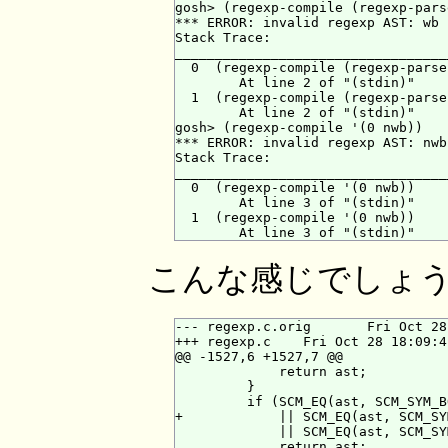
gosh> (regexp-compile (regexp-pars
*** ERROR: invalid regexp AST: wb

Stack Trace:

___________________________________
  0  (regexp-compile (regexp-parse
        At line 2 of "(stdin)"

  1  (regexp-compile (regexp-parse
        At line 2 of "(stdin)"

gosh> (regexp-compile '(0 nwb))

*** ERROR: invalid regexp AST: nwb

Stack Trace:

___________________________________
  0  (regexp-compile '(0 nwb))

        At line 3 of "(stdin)"

  1  (regexp-compile '(0 nwb))

こんな感じでしょ
--- regexp.c.orig       Fri Oct 28
+++ regexp.c    Fri Oct 28 18:09:4
@@ -1527,6 +1527,7 @@

             return ast;

         }

         if (SCM_EQ(ast, SCM_SYM_B
+            || SCM_EQ(ast, SCM_SY
             || SCM_EQ(ast, SCM_SY
             return ast;
