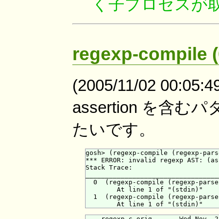
く子プロセスが取得で
regexp-compile (
(2005/11/02 00:05:4
assertion を含むパ
たいです。
gosh> (regexp-compile (regexp-pars
*** ERROR: invalid regexp AST: (as
Stack Trace:

___________________________________
  0  (regexp-compile (regexp-parse
        At line 1 of "(stdin)"

  1  (regexp-compile (regexp-parse
--- regexp.c.orig       Wed Nov  2