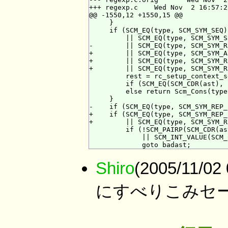
+++ regexp.c    Wed Nov  2 16:57:2
@@ -1550,12 +1550,15 @@

     }

     if (SCM_EQ(type, SCM_SYM_SEQ)
         || SCM_EQ(type, SCM_SYM_S
-        || SCM_EQ(type, SCM_SYM_R
+        || SCM_EQ(type, SCM_SYM_A
+        || SCM_EQ(type, SCM_SYM_R
+        || SCM_EQ(type, SCM_SYM_R
         rest = rc_setup_context_s
         if (SCM_EQ(SCM_CDR(ast), 
         else return Scm_Cons(type
     }

-    if (SCM_EQ(type, SCM_SYM_REP_
+    if (SCM_EQ(type, SCM_SYM_REP_
+        || SCM_EQ(type, SCM_SYM_R
         if (!SCM_PAIRP(SCM_CDR(as
             || SCM_INT_VALUE(SCM_
Shiro
(2005/11/0
にすべりこみセ