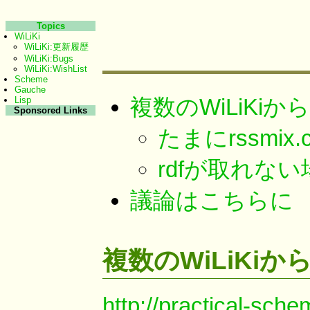
Topics
WiLiKi
WiLiKi:更新履歴
WiLiKi:Bugs
WiLiKi:WishList
Scheme
Gauche
複数のWiLiKi
Lisp
Sponsored Links
たまにrssmi
rdfが取れな
議論はこちらに
複数のWiLiKi
http://practical-sche