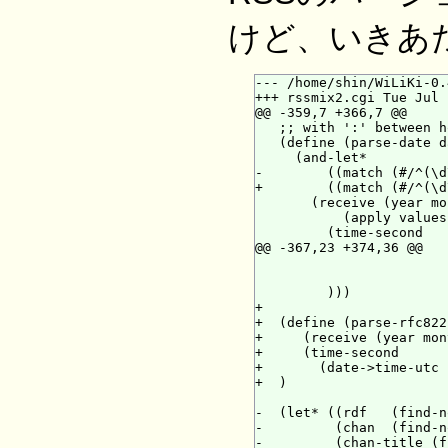
けど、いきあた
--- /home/shin/WiLiKi-0.
+++ rssmix2.cgi Tue Jul 
@@ -359,7 +366,7 @@

   ;; with ':' between h
   (define (parse-date d
     (and-let*

-        ((match (#/^(\d
+        ((match (#/^(\d
       (receive (year mo
           (apply values
         (time-second

@@ -367,23 +374,36 @@

                        
                        
         )))

+

+  (define (parse-rfc822
+     (receive (year mon
+     (time-second

+       (date->time-utc 
+  )

-  (let* ((rdf   (find-n
-         (chan  (find-n
-         (chan-title (f