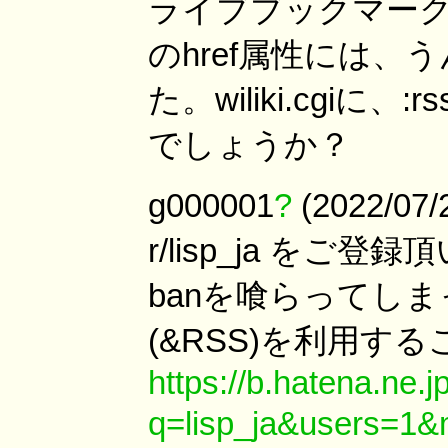
ライブブックマークと
のhref属性には、うんた
た。wiliki.cgiに
でしょうか？
g000001
?
(2022/07/
r/lisp_ja をご登
banを喰らってし
(&RSS)を利用す
https://b.hatena.ne.j
q=lisp_ja&users=1