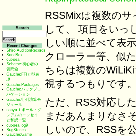
RSSMixは複数のサイ
して、 項目をいっ
Search
しい順に並べて表示
Recent Changes
Shiro:AuditionRecords
クローラー等、似た
SandBox
cut-sea
Scheme:初心者の
ちらは複数のWiLi
質問箱
Gauche:FFIと型表
現
視するつもりです
Gauche:Packages
Gauche:バックプロ
パゲーション
ただ、RSS対応したW
Gauche:行列演算モ
ジュール
naoya_t:ポール・グ
まだあんまりなさそ
レアムのエッセイ
と和訳一覧
cut-sea:log9
しいので、RSSを
BugStories
Gauche:Game