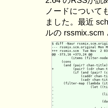
2.64 のRSS
ノードについて
ました。最近 sc
ルの rssmix.s
$ diff -Naur rssmix.scm.origi
--- rssmix.scm.original Mon M
+++ rssmix.scm  Tue Nov  2 03
@@ -373,16 +373,24 @@

          (items (filter-node
     (cons

      (and (pair? chan-title)

+          (pair? (cdr chan-t
           (if (and (pair? (c
               (caddr chan-tit
               (cadr chan-tit
      (filter-map (lambda (ite
-                   (let ((ti
-                            
-                         (li
-                            
-                         (da
-                            