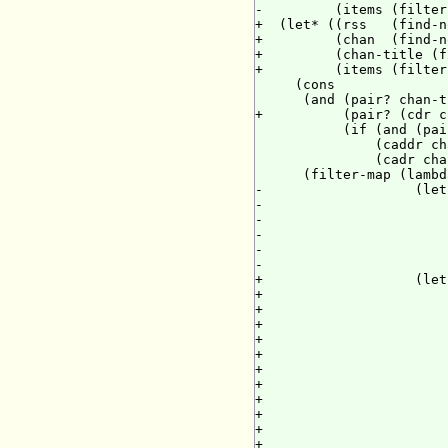
-         (items (filter
+  (let* ((rss   (find-n
+         (chan  (find-n
+         (chan-title (f
+         (items (filter
     (cons

      (and (pair? chan-t
+          (pair? (cdr c
           (if (and (pai
               (caddr ch
               (cadr cha
      (filter-map (lambd
-                   (let
-                       
-                       
-                       
-                       
-                       
+                   (let
+                       
+                       
+                       
+                       
+                       
+                       
+                       
+                       
+                       
+                       
+                       