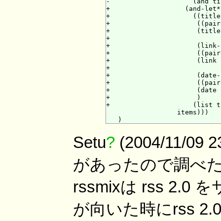
-                     (and ti
+                   (and-let*

+                     ((title
+                      ((pair
+                      (title
+

+                      (link-
+                      ((pair
+                      (link 
+

+                      (date-
+                      ((pair
+                      (date 
+                      )

+                     (list t
                  items)))

Setu
?
(2004/11/09
があったので調べたら
rssmixは rss 
が向いた時にrss 