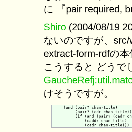
に 『pair require
Shiro
(2004/08/19
ないのですが、src/wil
extract-form
こうすると どうで
GaucheRefj:util.mat
けそうですが。
     (and (pair? chan-title)

          (pair? (cdr chan-title))

          (if (and (pair? (cadr ch
              (caddr chan-title)
