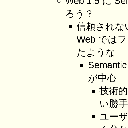
Web 1.5 に
ろう？
信頼されないと
Web で
たような
Semant
が中心
技術
い勝
ユー