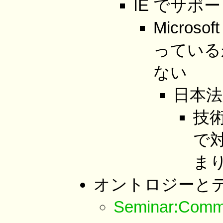
IE でサポ
Micros
っている
ない
日本
技
で
ま
オントロジーと
Seminar:Comm