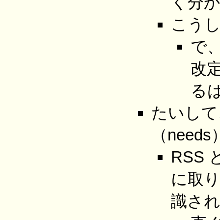
く分
こうし
で、
改定
る
たいして、
（need
RSS 
に取
識さ