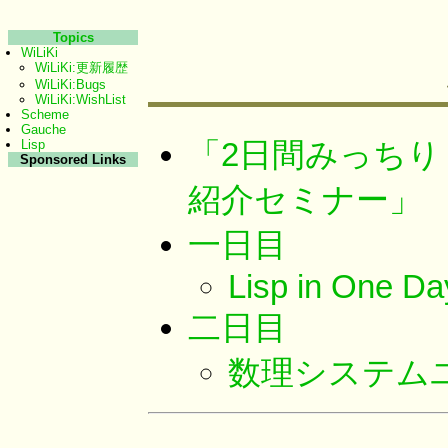
Topics
WiLiKi
WiLiKi:更新履歴
WiLiKi:Bugs
WiLiKi:WishList
Scheme
Gauche
「2日間みっちり！ 
Lisp
Sponsored Links
紹介セミナー」
一日目
Lisp in One Da
二日目
数理システムユ