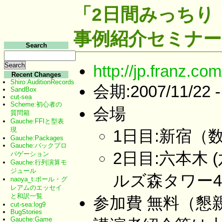
「2日間みっちり！ 
事例紹介セミナー
Search
http://jp.franz.c
Recent Changes
Shiro:AuditionRecords
会期:2007/11/22 -
SandBox
cut-sea
Scheme:初心者の
会場
質問箱
Gauche:FFIと型表
現
1日目:新宿
Gauche:Packages
Gauche:バックプロ
2日目:六本木
パゲーション
Gauche:行列演算モ
ジュール
ルズ森タワー49
naoya_t:ポール・グ
レアムのエッセイ
と和訳一覧
参加費 無料（懇
cut-sea:log9
BugStories
Gauche:Game