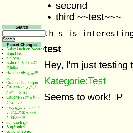
second
third ~~test~~~
Search
this is interestin
Recent Changes
test
Shiro:AuditionRecords
SandBox
cut-sea
Hey, I'm just testing 
Scheme:初心者の
質問箱
Gauche:FFIと型表
現
Kategorie:Test
Gauche:Packages
Gauche:バックプロ
パゲーション
Seems to work! :P
Gauche:行列演算モ
ジュール
naoya_t:ポール・グ
レアムのエッセイ
と和訳一覧
cut-sea:log9
BugStories
Gauche:Game