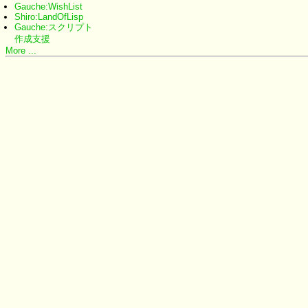
Gauche:WishList
Shiro:LandOfLisp
Gauche:スクリプト
作成支援
More ...