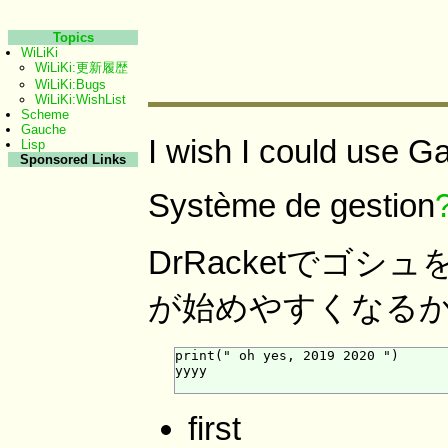
Topics
WiLiKi
WiLiKi:更新履歴
WiLiKi:Bugs
WiLiKi:WishList
Scheme
Gauche
I wish I could use 
Lisp
Sponsored Links
Système de gestion
DrRacketでゴシ
が始めやすくなる
print(" oh yes, 2019 2020 ")

yyyy

first