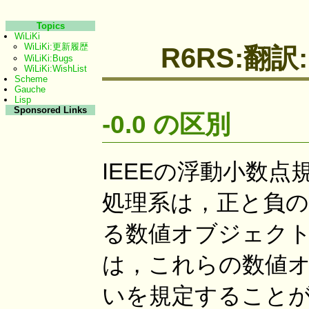
Topics
WiLiKi
WiLiKi:更新履歴
R6RS:翻訳:R6
WiLiKi:Bugs
WiLiKi:WishList
Scheme
Gauche
Lisp
Sponsored Links
-0.0 の区別
IEEEの浮動小数点
処理系は，正と負の不
る数値オブジェク
は，これらの数値
いを規定すること