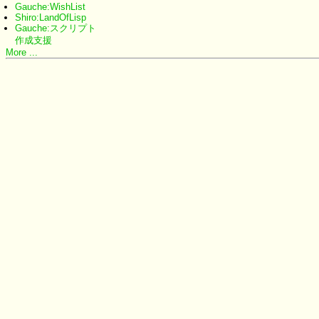
Gauche:WishList
Shiro:LandOfLisp
Gauche:スクリプト
作成支援
More ...