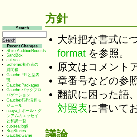
方針
Search
大雑把な書式に
Recent Changes
format
を参照。
Shiro:AuditionRecords
SandBox
cut-sea
原文はコメント
Scheme:初心者の
質問箱
Gauche:FFIと型表
章番号などの参照は
現
Gauche:Packages
Gauche:バックプロ
翻訳に困った語
パゲーション
Gauche:行列演算モ
対照表
に書いて
ジュール
naoya_t:ポール・グ
レアムのエッセイ
と和訳一覧
cut-sea:log9
BugStories
議論
Gauche:Game