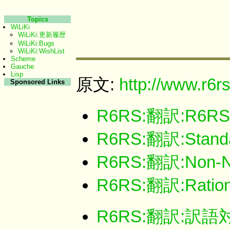
Topics
WiLiKi
WiLiKi:更新履歴
WiLiKi:Bugs
WiLiKi:WishList
Scheme
Gauche
Lisp
原文:
http://www.r6rs
Sponsored Links
R6RS:翻訳:R6RS
R6RS:翻訳:Standar
R6RS:翻訳:Non-No
R6RS:翻訳:Ration
R6RS:翻訳:訳語