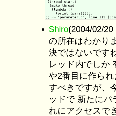
 (thread-start!

  (make-thread

   (lambda ()

     (print (para))))))

Shiro
(2004/02/
の所在はわかり
決ではないですね
レッド内でしか 有効で
や2番目に作られ
すべきですが、
ッドで 新たにパ
れにアクセスでき