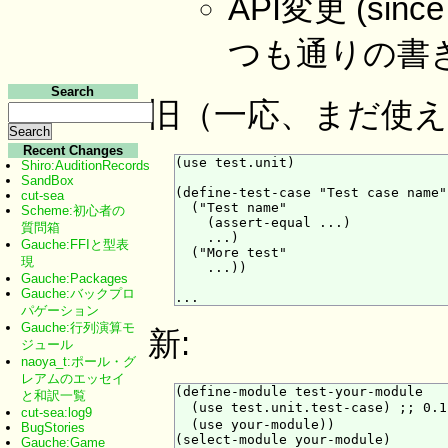
API変更 (si
つも通りの書
Search
旧（一応、まだ使え
Recent Changes
(use test.unit)

Shiro:AuditionRecords
SandBox
(define-test-case "Test case name"

cut-sea
  ("Test name"

Scheme:初心者の
    (assert-equal ...)

質問箱
    ...)

Gauche:FFIと型表
  ("More test"

現
    ...))

Gauche:Packages
Gauche:バックプロ
パゲーション
Gauche:行列演算モ
新:
ジュール
naoya_t:ポール・グ
レアムのエッセイ
(define-module test-your-module

と和訳一覧
  (use test.unit.test-case) ;;
cut-sea:log9
  (use your-module))

BugStories
(select-module your-module)

Gauche:Game