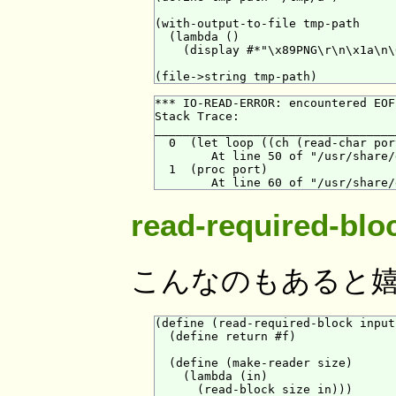
(with-output-to-file tmp-path

  (lambda ()

    (display #*"\x89PNG\r\n\x1a\n\
*** IO-READ-ERROR: encountered EOF
Stack Trace:

___________________________________
  0  (let loop ((ch (read-char por
        At line 50 of "/usr/share/
  1  (proc port)

read-required-blo
こんなのもあると
(define (read-required-block input
  (define return #f)

  (define (make-reader size)

    (lambda (in)

      (read-block size in)))
