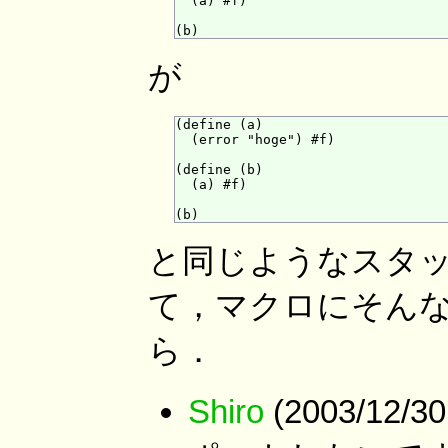
  (a) #f)

が
(define (a)

  (error "hoge") #f)

(define (b)

  (a) #f)

と同じようなスタ
て，マクロにそん
ら．
Shiro
(2003/12/