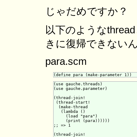
じゃだめですか？
以下のようなthread
きに復帰できない
para.scm
(use gauche.threads)

(use gauche.parameter)

(thread-join!

 (thread-start!

  (make-thread

   (lambda ()

     (load "para")

     (print (para))))))

;; => 1

(thread-join!
