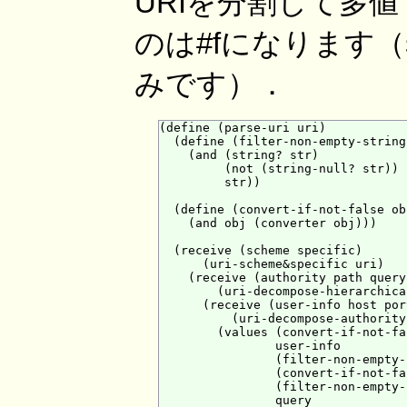
URIを分割して多
のは#fになります（s
みです）．
(define (parse-uri uri)

  (define (filter-non-empty-string 
    (and (string? str)

         (not (string-null? str))

         str))

  (define (convert-if-not-false ob
    (and obj (converter obj)))

  (receive (scheme specific)

      (uri-scheme&specific uri)

    (receive (authority path query
        (uri-decompose-hierarchica
      (receive (user-info host port
          (uri-decompose-authority
        (values (convert-if-not-fa
                user-info

                (filter-non-empty-
                (convert-if-not-fa
                (filter-non-empty-
                query
