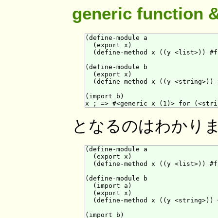
generic function 
(define-module a

  (export x)

  (define-method x ((y <list>)) #f)
(define-module b

  (export x)

  (define-method x ((y <string>)) #
(import b)

となるのはわかり
(define-module a

  (export x)

  (define-method x ((y <list>)) #f)
(define-module b

  (import a)

  (export x)

  (define-method x ((y <string>)) #
(import b)
