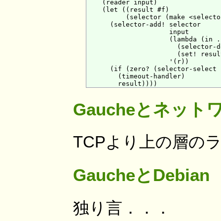
    (reader input)

    (let ((result #f)

          (selector (make <selector
      (selector-add! selector

                     input

                     (lambda (in .
                       (selector-d
                       (set! resul
                     '(r))

      (if (zero? (selector-select 
        (timeout-handler)

Gaucheとネット
TCPより上の層の
GaucheとDebian
独り言．．．