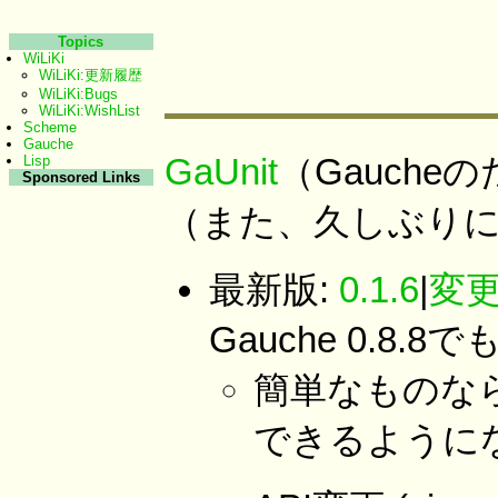
Topics
WiLiKi
WiLiKi:更新履歴
WiLiKi:Bugs
WiLiKi:WishList
Scheme
Gauche
GaUnit
（Gaucheのため
Lisp
Sponsored Links
（また、久しぶり
最新版:
0.1.6
|
変
Gauche 0.8.
簡単なものならg
できるように