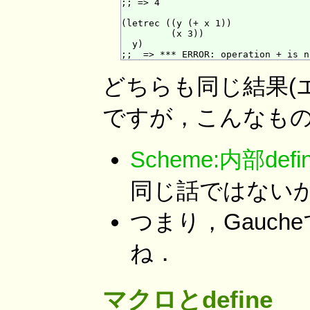
;; => 4

(letrec ((y (+ x 1))

         (x 3))

  y)

どちらも同じ結果(
ですが，こんなも
Scheme:内部de
同じ話ではない
つまり，Gauc
ね．
マクロとdefine