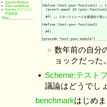
Gauche:WishList
(define (test-your-function1)
Shiro:LandOfLisp
Gauche:スクリプト
  (assert-equal 29 (your-function1
  ...

作成支援
  #f) ;; スタックトレースを最適化で落と
More ...
(define (test-your-function2)

  ...

  #f)

数年前の自分
ョックだった
Scheme:テス
議論はどうでし
benchmark
はじめま