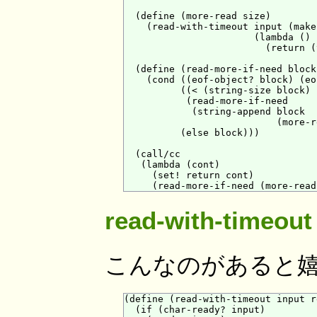
  (define (more-read size)

    (read-with-timeout input (make
                       (lambda ()

                         (return (
  (define (read-more-if-need block)
    (cond ((eof-object? block) (eo
          ((< (string-size block) s
           (read-more-if-need

            (string-append block

                           (more-r
          (else block)))

  (call/cc

   (lambda (cont)

     (set! return cont)

read-with-timeout
こんなのがあると
(define (read-with-timeout input r
  (if (char-ready? input)
