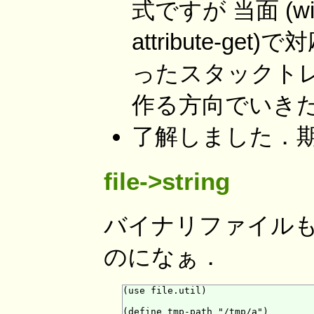
式ですが 当面 (with-m
attribute-
ったスタックトレ
作る方向でいき
了解しました．
file->string
バイナリファイルも扱え
のになぁ．
(use file.util)

(define tmp-path "/tmp/a")
