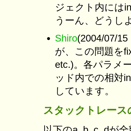
ジェクト内にはi
うーん、どうし
Shiro
(2004/07/
が、この問題をfixしま
etc.)。各パラ
ッド内での相対i
しています。
スタックトレース
以下のa, b, c,