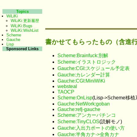
Topics
WiLiKi
WiLiKi:更新履歴
WiLiKi:Bugs
WiLiKi:WishList
Scheme
Gauche
書かせてもらったもの（含進
Lisp
Sponsored Links
Scheme:Brainfuck:別解
Scheme:イラストロジック
Gauche:CGI:スケジュール予定表
Gauche:カレンダー計算
Gauche:CGI:MiniWiKi
websteal
TAOCP
Scheme:OnLisp
(Lisp->Scheme
Gauche:NetWork:goban
Gauche:refj-gauche
Scheme:アンカーパチンコ
Scheme:TinyCLOS
(読解モノ)
Gauche:入出力ポートの使い方
Gauche:半角カナ->全角カナ