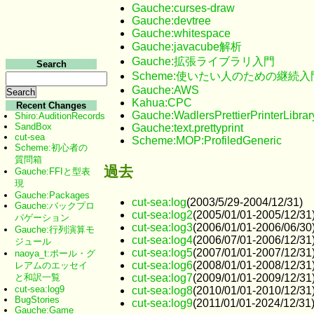
Gauche:curses-draw
Gauche:devtree
Gauche:whitespace
Gauche:javacube解析
Gauche:拡張ライブラリ入門
Search
Scheme:使いたい人のための継続入
Gauche:AWS
Kahua:CPC
Recent Changes
Gauche:WadlersPrettierPrinterLibrar
Shiro:AuditionRecords
SandBox
Gauche:text.prettyprint
cut-sea
Scheme:MOP:ProfiledGeneric
Scheme:初心者の
質問箱
過去
Gauche:FFIと型表
現
Gauche:Packages
cut-sea:log
(2003/5/29-2004/12/31)
Gauche:バックプロ
cut-sea:log2
(2005/01/01-2005/12/31
パゲーション
cut-sea:log3
(2006/01/01-2006/06/30
Gauche:行列演算モ
cut-sea:log4
(2006/07/01-2006/12/31
ジュール
cut-sea:log5
(2007/01/01-2007/12/31
naoya_t:ポール・グ
cut-sea:log6
(2008/01/01-2008/12/31
レアムのエッセイ
cut-sea:log7
(2009/01/01-2009/12/31
と和訳一覧
cut-sea:log9
cut-sea:log8
(2010/01/01-2010/12/31
BugStories
cut-sea:log9
(2011/01/01-2024/12/31
Gauche:Game