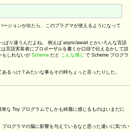
しいバージョンが出たら、このプラグマが使えるようになって
違うんだよね。 例えば async/await とかいろんな言語
には言語実装者にプロポーザルを書くか口頭で伝えるかして説
のかもしれないが
Scheme
だと
こんな感じ
で Scheme プログラ
てあるっけ？みたいな事もその時ちょっと言ったりした。
。 簡単な Toy プログラムでしかも綺麗に感じるものはいまだに
、プログラマの脳に影響を与えているなと思った違いに気づい