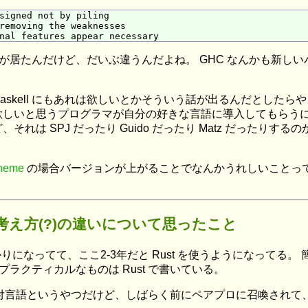
signed not by piling

removing the weaknesses

いう人が居たんだけど、だいぶ違うんだよね。 GHC なんかも新
kell にもあれは欲しいとかそういう話が出るんだとしたらやっぱり
欲しいと思うプログラマが自分の好きな言語に導入してもらう
は SPJ だったり Guido だったり Matz だったりする
heme
の場合バージョンが上がることでなんかうれしいことっ
対する考え方(?)の違いについて思ったこと
ばかりになってて、ここ2-3年だと Rust を使うようになってる
とプラクティカルなものは Rust で書いている。
付言語というやつだけど、しばらく前にペアプロに召喚されて