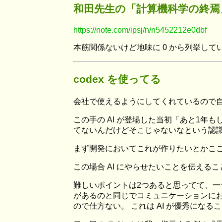
和田先生の「計算機科学の終焉
https://note.com/ipsj/n/n5452212e0dbf
本筋関係ないけど地味に 0 から列挙して
codex を使ってる
会社で使えるようにしてくれているので自
この手の AI が登場した当初「あと1年
てないんだけどそこじゃないなという認
まず開発においてこれが作りたいとかここ
この場合 AI にやらせたいことを伝え
難しいポイントは2つあると思ってて、一
があるのと同じでコミュニケーションにお
ので仕方ない。 これは AI が優秀にな