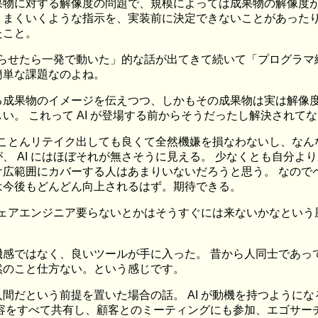
果物に対する解像度の問題で、規模によっては成果物の解像度が
まくいくような指示を、実装前に決定できないことがあったり、
たこと。
ス作らせたら一発で動いた」的な話が出てきて続いて「プログラ
簡単な課題なのよね。
る成果物のイメージを伝えつつ、しかもその成果物は実は解像
い。 これって AI が登場する前からそうだったし解決されて
、とことんリテイク出しても良くて全然機嫌を損なわないし、な
、 AI にはほぼそれが無さそうに見える。 少なくとも自分よ
け広範囲にカバーする人はあまりいないだろうと思う。 なので
は今後もどんどん向上されるはず。期待できる。
トウェアエンジニア要らないとかはそうすぐには来ないかなとい
機感ではなく、良いツールが手に入った。 昔から人同士であっ
然のこと仕方ない。という感じです。
間だという前提を置いた場合の話。 AI が動機を持つように
会議内容をすべて共有し、顧客とのミーティングにも参加、エゴサー