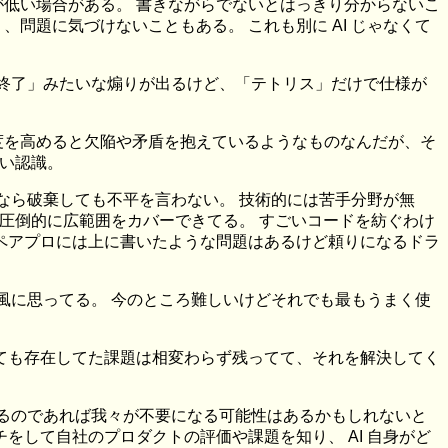
低い場合がある。 書きながらでないとはっきり分からないこ
問題に気づけないこともある。 これも別に AI じゃなくて
マ終了」みたいな煽りが出るけど、「テトリス」だけで仕様が
度を高めると欠陥や矛盾を抱えているようなものなんだが、そ
ない認識。
んなら破棄しても不平を言わない。 技術的には苦手分野が無
り圧倒的に広範囲をカバーできてる。 すごいコードを紡ぐわけ
ペアプロには上に書いたような問題はあるけど頼りになるドラ
う風に思ってる。 今のところ難しいけどそれでも最もうまく使
ても存在してた課題は相変わらず残ってて、それを解決してく
なるのであれば我々が不要になる可能性はあるかもしれないと
チをして自社のプロダクトの評価や課題を知り、 AI 自身がど