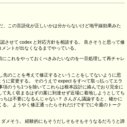
 ただ、この言語化が正しいかは分からないけど地平線効果みた
を確認させて codex と対応方針を相談する。 良さそうと思って修
終的にコメントが出なくなるまでやっている。
て事前にこれをやっておくべきみたいなのを一旦処理して再チャレ
の少し先のことを考えて修正するということをしてないように思
返すように変更する。 そのうえで expect をすべて取っ払ってエラ
事項のうち1つを除いてこれらは根本設計に絡んでおり完全に
して丸く収まるはずの案に到達せず近場に着地しようとしてち
っちは不要になるんじゃない？ さんざん議論すると、確かに
くる。 ようやく修正通ったらそれだけですでに今週のトーク
ダメそう。 経験的にもそうだしそもそもそうなるだろうと諦