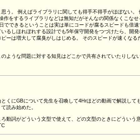
思う。 例えばライブラリに関しても得手不得手がほぼない。 
T 操作をするライブラリなどは無知だがそんなの関係なくこな
日でできるということは実は単にコードが腐るスピードも倍速
ているしほれぼれする設計でも5年保守開発をつづけたら、開発
ピーは増大して腐臭がしはじめる。 そのスピードが速くなるだけ
このような問題に対する知見はどこかで共有されていたりしな
とくにGBについて先生を召喚して4Hrほどの動画で解説して
りて読み始めた。
ころ動詞がどういう文型で使えて、どの文型のときにどういう
TC