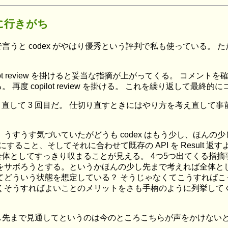
ろに行きがち
言うと codex がやはり優秀という評判で私も使っている。
ilot review を掛けると妥当な指摘が上がってくる。 コメント
再度 copilot review を掛ける。 これを繰り返して最
切り直して 3 回目だ。 仕切り直すときにはやり方を考え直し
 うすうす気づいていたがどうも codex はもう少し、ほん
ck にすること、そしてそれに合わせて既存の API を Result 
体としてすっきり収まることが見える。 4つ5つ出てくる指摘
れをサボろうとする。というかほんの少し先まで考えれば全体と
てどういう状態を想定している？ そうじゃなくてこうすればこ
くそうすればよいことのメリットをさも手柄のように列挙して
し先まで見通してというのは今のところこちらが声をかけないと