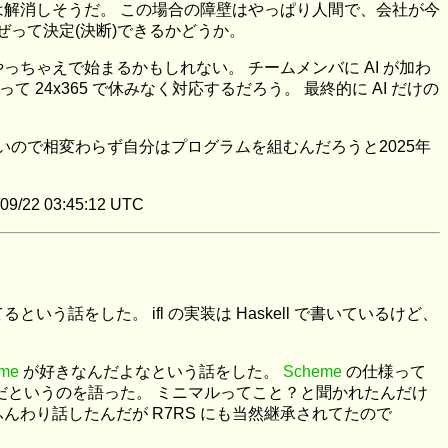
解消しそうだ。 この場合の障壁はやっぱり人間で、会社が今
ぜって決定(決断)できるかどうか。
ちゃえで始まるかもしれない。 チームメンバに AI が加わ
24x365 で休みなく対応するだろう。 最終的に AI だけの
ないので相変わらず自分はプログラムを組むんだろうと2025年
3:45:12 UTC
t で書いてるという話をした。 ifl の実装は Haskell で書いているけど、
me
が好きなんだよなという話をした。
Scheme
の仕様って
のだというのを語った。 ミニマルってこと？と聞かれたんだけ
わり話したんだが R7RS にも当然継承されてたので