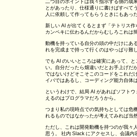
二つ目のポイントは我々指示する側の成
とがあったり、仕様通りに書けばすべてう
人に依頼して作ってもらうときにもあっ
新しい AI が出てくるとまず「テトリ
カンペキに伝わるんだからむしろこれは
動機を持っている自分の頭の中だけにあ
れを完成まで持って行くのはやっぱり難し
でも AI のいいところは確実にあって
い。自分だったら畑違いだとお手上げだが
ではないけどそこそこのコードをこれだ
イバではあるし、コーディング能力自体
というわけで、結局 AI があればソフ
えるのはプログラマだろうから。
つまり私の現時点での気持ちとしては危
れるものではなかったが考えてみれば当
ただし、これは開発動機を持つのが我々人
思う。 社内 Slack にアクセスし、