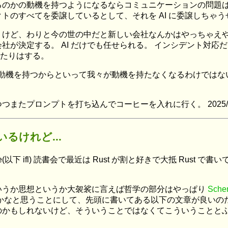
るのかの動機を持つようになるならコミュニケーションの問題は
トのすべてを委譲しているとして、それを AI に委譲しちゃう
けど、わりと今の世の中だと新しい会社なんかはやっちゃえやっ
決定する。 AI だけでも任せられる。 インシデント対応だって 
ったりはする。
AI が動機を持つからといって我々が動機を持たなくなるわけでは
プロンプトを打ち込んでコーヒーを入れに行く。 2025/09/22 0
るけれど...
Language(以下 ifl) 読書会で最近は Rust が割と好きで大抵 Rus
いうか思想というか大袈裟に言えば哲学の部分はやっぱり
Sche
なのかなと思うことにして、先頭に書いてある以下の文章が良い
かもしれないけど、そういうことではなくてこういうこととふん