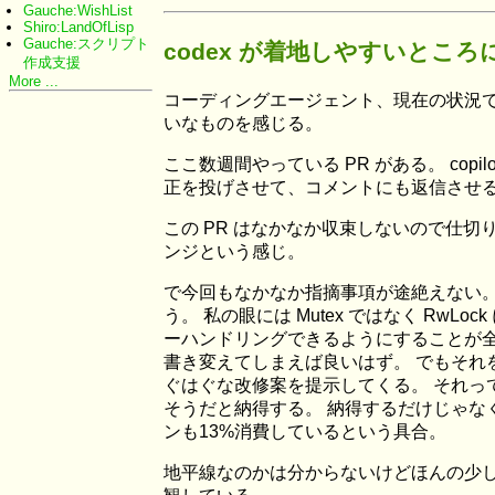
Gauche:WishList
Shiro:LandOfLisp
Gauche:スクリプト
codex が着地しやすいとこ
作成支援
More ...
コーディングエージェント、現在の状況で
いなものを感じる。
ここ数週間やっている PR がある。 cop
正を投げさせて、コメントにも返信させる。 
この PR はなかなか収束しないので仕
ンジという感じ。
で今回もなかなか指摘事項が途絶えない。
う。 私の眼には Mutex ではなく RwLo
ーハンドリングできるようにすることが全
書き変えてしまえば良いはず。 でもそ
ぐはぐな改修案を提示してくる。 それっ
そうだと納得する。 納得するだけじゃな
ンも13%消費しているという具合。
地平線なのかは分からないけどほんの少