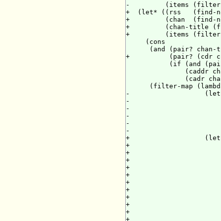
-         (items (filter
+  (let* ((rss   (find-n
+         (chan  (find-n
+         (chan-title (f
+         (items (filter
     (cons

      (and (pair? chan-t
+          (pair? (cdr c
           (if (and (pai
               (caddr ch
               (cadr cha
      (filter-map (lambd
-                   (let
-                       
-                       
-                       
-                       
-                       
+                   (let
+                       
+                       
+                       
+                       
+                       
+                       
+                       
+                       
+                       
+                       
+                       