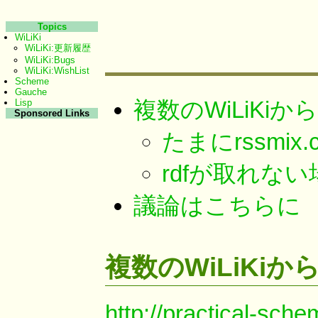
Topics
WiLiKi
WiLiKi:更新履歴
WiLiKi:Bugs
WiLiKi:WishList
Scheme
Gauche
複数のWiLiKi
Lisp
Sponsored Links
たまにrssmi
rdfが取れな
議論はこちらに
複数のWiLiKi
http://practical-sche