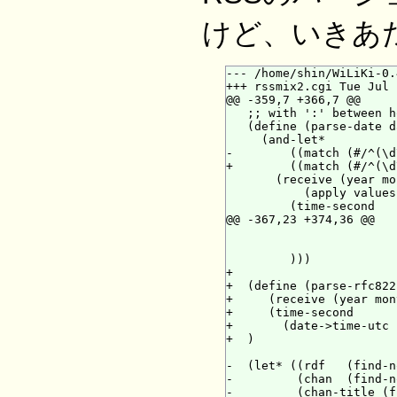
けど、いきあた
--- /home/shin/WiLiKi-0.
+++ rssmix2.cgi Tue Jul 
@@ -359,7 +366,7 @@

   ;; with ':' between h
   (define (parse-date d
     (and-let*

-        ((match (#/^(\d
+        ((match (#/^(\d
       (receive (year mo
           (apply values
         (time-second

@@ -367,23 +374,36 @@

                        
                        
         )))

+

+  (define (parse-rfc822
+     (receive (year mon
+     (time-second

+       (date->time-utc 
+  )

-  (let* ((rdf   (find-n
-         (chan  (find-n
-         (chan-title (f