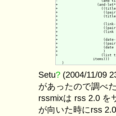
-                     (and ti
+                   (and-let*

+                     ((title
+                      ((pair
+                      (title
+

+                      (link-
+                      ((pair
+                      (link 
+

+                      (date-
+                      ((pair
+                      (date 
+                      )

+                     (list t
                  items)))

Setu
?
(2004/11/09
があったので調べたら
rssmixは rss 
が向いた時にrss 