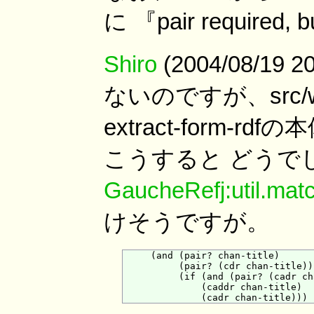
に 『pair require
Shiro
(2004/08/19
ないのですが、src/wil
extract-form
こうすると どうで
GaucheRefj:util.mat
けそうですが。
     (and (pair? chan-title)

          (pair? (cdr chan-title))

          (if (and (pair? (cadr ch
              (caddr chan-title)
