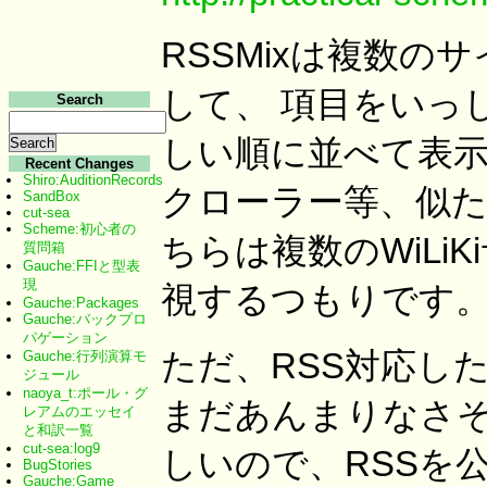
RSSMixは複数のサイ
して、 項目をいっ
Search
しい順に並べて表示
Recent Changes
Shiro:AuditionRecords
クローラー等、似た
SandBox
cut-sea
Scheme:初心者の
ちらは複数のWiLi
質問箱
Gauche:FFIと型表
現
視するつもりです
Gauche:Packages
Gauche:バックプロ
パゲーション
ただ、RSS対応したW
Gauche:行列演算モ
ジュール
naoya_t:ポール・グ
まだあんまりなさそ
レアムのエッセイ
と和訳一覧
cut-sea:log9
しいので、RSSを
BugStories
Gauche:Game