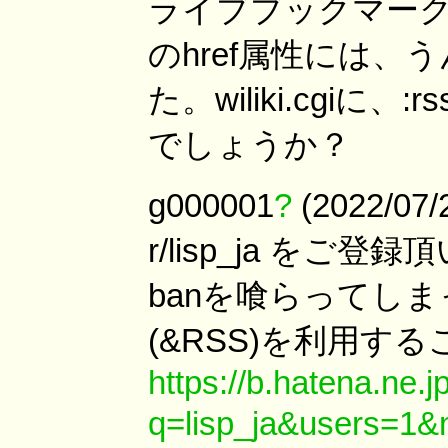
ライブブックマークと
のhref属性には、うんた
た。wiliki.cgiに
でしょうか？
g000001
?
(2022/07/
r/lisp_ja をご登
banを喰らってし
(&RSS)を利用す
https://b.hatena.ne.j
q=lisp_ja&users=1