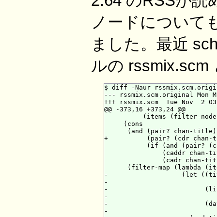
2.64 のRSS
ノードについて
ました。最近 sc
ルの rssmix.s
$ diff -Naur rssmix.scm.origi
--- rssmix.scm.original Mon M
+++ rssmix.scm  Tue Nov  2 03
@@ -373,16 +373,24 @@

          (items (filter-node
     (cons

      (and (pair? chan-title)

+          (pair? (cdr chan-t
           (if (and (pair? (c
               (caddr chan-tit
               (cadr chan-tit
      (filter-map (lambda (ite
-                   (let ((ti
-                            
-                         (li
-                            
-                         (da
-                            