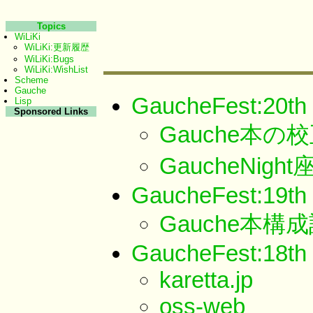
Topics
WiLiKi
WiLiKi:更新履歴
WiLiKi:Bugs
WiLiKi:WishList
Scheme
Gauche
GaucheFest:20th
Lisp
Sponsored Links
Gauche本の
GaucheNig
GaucheFest:19th
Gauche本構
GaucheFest:18th
karetta.jp
oss-web