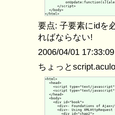
          onUpdate:function(s){ale
      </script>

  </body>

要点: 子要素にidを
ればならない!
2006/04/01 17:33:0
ちょっとscript.a
<html>

  <head>

    <script type="text/javascript"
    <script type="text/javascript"
  </head>

  <body>

    <div id="book">

      <div>- Foundations of Ajax</d
      <div>- Using XMLHttpRequest 
        <div id="chap2">
