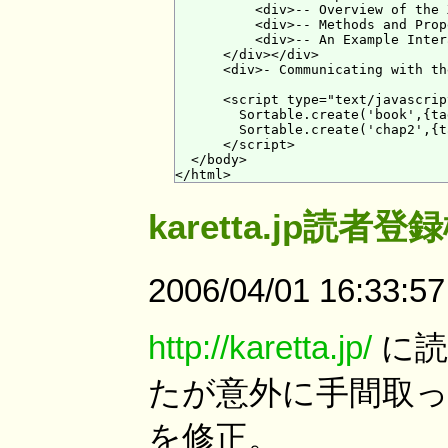
          <div>-- Overview of the 
          <div>-- Methods and Prop
          <div>-- An Example Inter
      </div></div>

      <div>- Communicating with th
      <script type="text/javascrip
        Sortable.create('book',{ta
        Sortable.create('chap2',{t
      </script>

  </body>

karetta.jp読者登
2006/04/01 16:33:5
http://karetta.jp/
に読
たが意外に手間取
を修正。