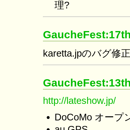
理?
GaucheFest:17t
karetta.jpの
GaucheFest:13t
http://lateshow.jp/
DoCoMo オープ
au GPS