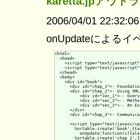
karetta.jpア
2006/04/01 22:32:0
onUpdateによる
<html>

  <head>

    <script type="text/javascript"
    <script type="text/javascript"
  </head>

  <body>

    <div id="book">

      <div id="chap_1">- Foundatio
      <div id="chap_2">- Using XML
          <div id="sec_1">-- Overv
          <div id="sec_2">-- Metho
          <div id="sec_3">-- An Ex
      </div>

      <div id="chap_3">- Communica
      <script type="text/javascrip
        Sortable.create('book',{ta
          onUpdate:function(s){ale
        Sortable.create('chap_2',{