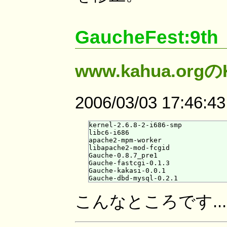
GaucheFest:9th
www.kahua.orgのK
2006/03/03 17:46:4
kernel-2.6.8-2-i686-smp

libc6-i686

apache2-mpm-worker

libapache2-mod-fcgid

Gauche-0.8.7_pre1

Gauche-fastcgi-0.1.3

Gauche-kakasi-0.0.1

こんなところです...