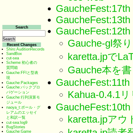
GaucheFest:17th
GaucheFest:13th
Search
GaucheFest:12th
Gauche-gl祭り
Recent Changes
Shiro:AuditionRecords
karetta.j
SandBox
cut-sea
Scheme:初心者の
Gauche本を
質問箱
Gauche:FFIと型表
現
GaucheFest:11th
Gauche:Packages
Gauche:バックプロ
Kahua-0.4.
パゲーション
Gauche:行列演算モ
ジュール
GaucheFest:10th
naoya_t:ポール・グ
レアムのエッセイ
karetta.j
と和訳一覧
cut-sea:log9
BugStories
karetta.jp
Gauche:Game