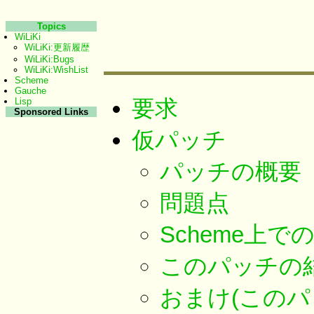
Topics
WiLiKi
WiLiKi:更新履歴
WiLiKi:Bugs
WiLiKi:WishList
Scheme
Gauche
要求
Lisp
Sponsored Links
仮パッチ
パッチの概要
問題点
Scheme上
このパッチの
おまけ(この