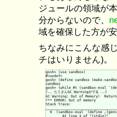
ジュールの領域が本
分からないので、
n
域を確保した方が
ちなみにこんな感じで
チはいりません)。
gosh> (use sandbox)

#<undef>

gosh> (define sandbox (make-sandbox
sandbox

gosh> (while #t (sandbox-eval `(de
(.. たくさんGC Warningがでる ..)

GC Warning: Out of Memory!  Return
*** ERROR: Out of memory

Stack Trace:

___________________________________
  0  (sandbox-eval `(define ,(gens
        At line 3 of "(stdin)"
