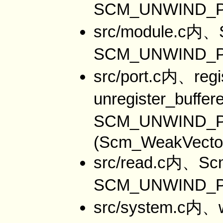
SCM_UNWIND_
src/module.c内、
SCM_UNWIND_
src/port.c内、regi
unregister_buffe
SCM_UNWIND_
(Scm_WeakVecto
src/read.c内、Sc
SCM_UNWIND_P
src/system.c内、w