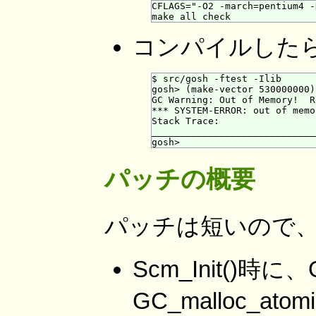
CFLAGS="-O2 -march=pentium4 -
コンパイルした
$ src/gosh -ftest -Ilib

gosh> (make-vector 530000000)

GC Warning: Out of Memory!  R
*** SYSTEM-ERROR: out of memo
Stack Trace:

_____________________________
パッチの概要
パッチは短いので
Scm_Init()時
GC_malloc_atom