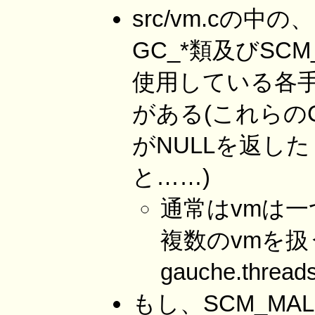
src/vm.cの中の
GC_*類及びSCM
使用している各手
がある(これらのC関
がNULLを返し
と……)
通常はvmは
複数のvmを扱
gauche.thr
もし、SCM_M