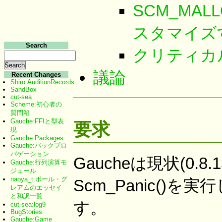
SCM_MALL
スタマイズ
Search
クリティカ
議論
Recent Changes
Shiro:AuditionRecords
SandBox
cut-sea
Scheme:初心者の
質問箱
Gauche:FFIと型表
要求
現
Gauche:Packages
Gauche:バックプロ
パゲーション
Gaucheは現状(0
Gauche:行列演算モ
ジュール
naoya_t:ポール・グ
Scm_Panic(
レアムのエッセイ
と和訳一覧
す。
cut-sea:log9
BugStories
Gauche:Game