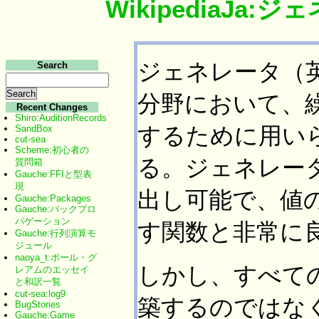
WikipediaJa
ジェネレータ（英:
Search
分野において、
Recent Changes
Shiro:AuditionRecords
するために用い
SandBox
cut-sea
Scheme:初心者の
る。ジェネレー
質問箱
Gauche:FFIと型表
現
出し可能で、値
Gauche:Packages
Gauche:バックプロ
パゲーション
す関数と非常に
Gauche:行列演算モ
ジュール
naoya_t:ポール・グ
しかし、すべて
レアムのエッセイ
と和訳一覧
cut-sea:log9
築するのではな
BugStories
Gauche:Game