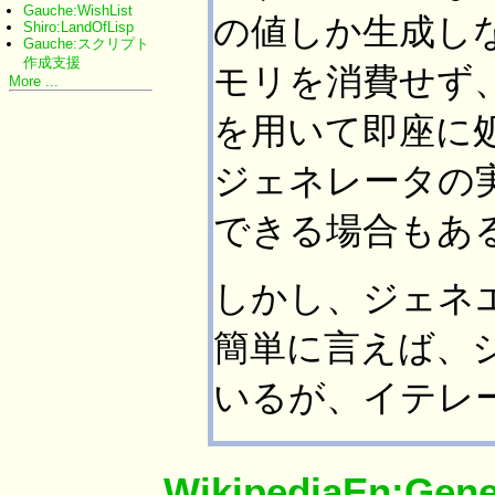
Gauche:WishList
の値しか生成し
Shiro:LandOfLisp
Gauche:スクリプト
作成支援
モリを消費せず
More ...
を用いて即座に
ジェネレータの
できる場合もあ
しかし、ジェネ
簡単に言えば、
いるが、イテレ
WikipediaEn:Gene