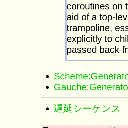
coroutines on t
aid of a top-le
trampoline, ess
explicitly to c
passed back fr
Scheme:Generato
Gauche:Generato
遅延シーケンス