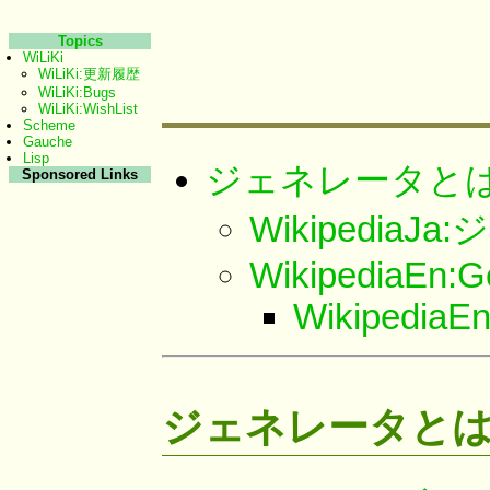
Topics
WiLiKi
WiLiKi:更新履歴
WiLiKi:Bugs
WiLiKi:WishList
Scheme
Gauche
Lisp
ジェネレータと
Sponsored Links
Wikipedia
WikipediaEn:G
WikipediaEn
ジェネレータと