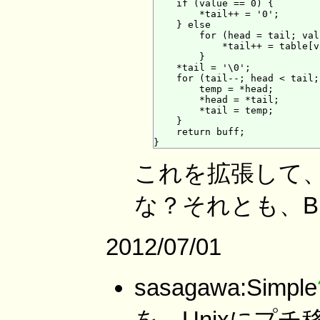
    if (value == 0) {

        *tail++ = '0';

    } else

        for (head = tail; val
            *tail++ = table[v
        }

    *tail = '\0';

    for (tail--; head < tail;
        temp = *head;

        *head = *tail;

        *tail = temp;

    }

    return buff;

これを拡張して、
な？それとも、B
2012/07/01
sasagawa:Simple
を、Unixにプ