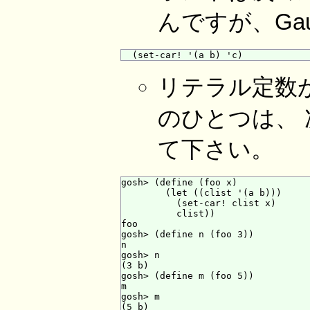
んですが、Ga
リテラル定数が
のひとつは、
て下さい。
gosh> (define (foo x)

        (let ((clist '(a b)))

          (set-car! clist x)

          clist))

foo

gosh> (define n (foo 3))

n

gosh> n

(3 b)

gosh> (define m (foo 5))

m

gosh> m

(5 b)
