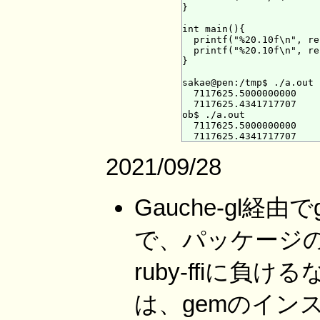
}

int main(){

  printf("%20.10f\n", re
  printf("%20.10f\n", re
}

sakae@pen:/tmp$ ./a.out 
  7117625.5000000000

  7117625.4341717707

ob$ ./a.out

  7117625.5000000000    
2021/09/28
Gauche-gl経由
で、パッケージ
ruby-ffiに
は、gemのイン