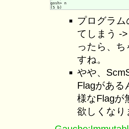
gosh> n

プログラム
てしまう -
ったら、ち
すね。
やや、ScmSt
Flagがある
様なFlagが
欲しくなり
→
Gauche:Immutabl