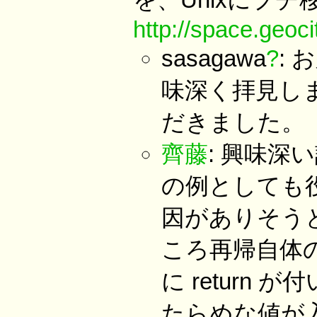
http://space.geoc
sasagawa
?
:
味深く拝見し
だきました。
齊藤
: 興味深
の例としても役
因がありそう
ころ再帰自体の
に return
たらめな値が