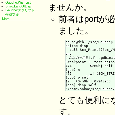
Gauche:WishList
ませんか。
Shiro:LandOfLisp
Gauche:スクリプト
作成支援
前者はport
More ...
ました。
sakae@deb:~/src/Gauche$ 
define disp

  call Scm_Printf(Scm_VM
end

こんなのを用意して、.gdbin
Breakpoint 1, test_paths
474         ScmObj self 
(gdb) n

475         if (SCM_STRI
(gdb) p self

$2 = (ScmObj) 0x243ec0

(gdb) disp self

とても便利に
す。