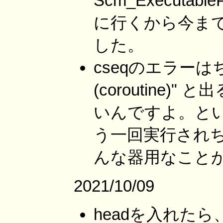
Scm_Executa
に行くから今まで
した。
cseqのエラーは
(coroutine)
いんですよ。とい
う一回実行され
んな器用なこと
2021/10/09
headを入れたら