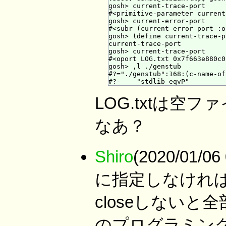
gosh> current-trace-port

#<primitive-parameter current
gosh> current-error-port

#<subr (current-error-port :o
gosh> (define current-trace-p
current-trace-port

gosh> current-trace-port

#<oport LOG.txt 0x7f663e880c00
gosh> ,l ./genstub

#?="./genstub":168:(c-name-of
LOG.txtは
なあ？
Shiro
(2020/01/
に指定しなければ
closeしないと
のプログラミング言語