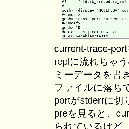
#?-    "stdlib_procedure_info"
#t

gosh> (display "HOGEFUGA" cur
#<undef>

gosh> (close-port current-tra
#<undef>

gosh> ^D

debian:test$ cat LOG.txt

current-tra
replに流れちゃ
ミーデータを書
ファイルに落ちてる。
portがstderr
preを見ると、curr
られているけど