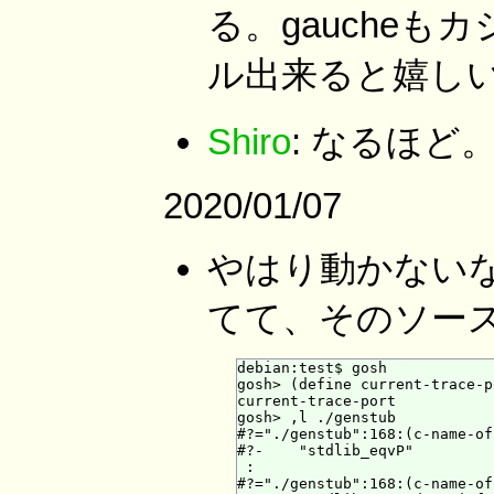
る。gauche
ル出来ると嬉し
Shiro
: なるほど
2020/01/07
やはり動かないな
てて、そのソー
debian:test$ gosh

gosh> (define current-trace-p
current-trace-port

gosh> ,l ./genstub

#?="./genstub":168:(c-name-of
#?-    "stdlib_eqvP"

 :

#?="./genstub":168:(c-name-of