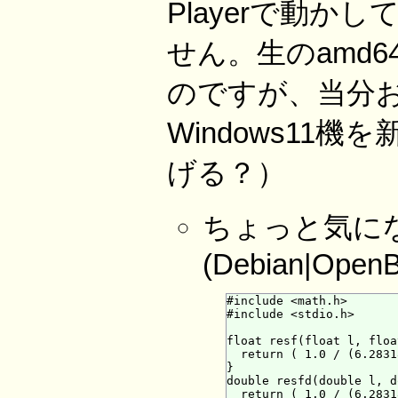
Playerで動
せん。生のamd
のですが、当分
Windows11機
げる？）
ちょっと気に
(Debian|Ope
#include <math.h>

#include <stdio.h>

float resf(float l, floa
  return ( 1.0 / (6.2831
}

double resfd(double l, d
  return ( 1.0 / (6.2831