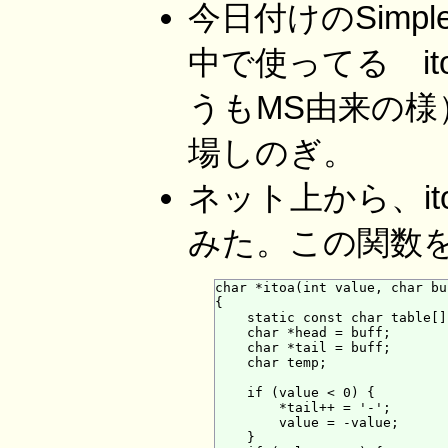
今日付けのSimpl
中で使ってる it
うもMS由来の様）
場しのぎ。
ネット上から、i
みた。この関数
char *itoa(int value, char bu
{

    static const char table[]
    char *head = buff;

    char *tail = buff;

    char temp;

    if (value < 0) {

        *tail++ = '-';

        value = -value;

    }
