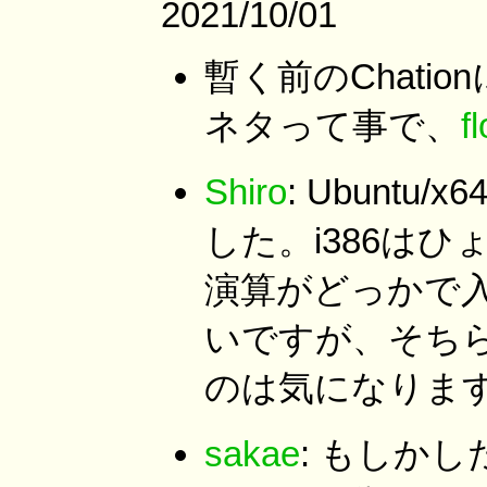
2021/10/01
暫く前のChat
ネタって事で、
f
Shiro
: Ubuntu/
した。i386は
演算がどっかで
いですが、そちらの
のは気になりま
sakae
: もしかした