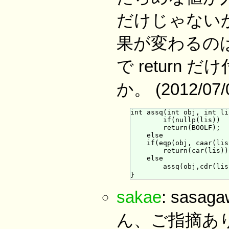
だけじゃない
果が変わるの
で return
か。 (2012/07/0
int assq(int obj, int lis
        if(nullp(lis))

        return(BOOLF);

    else

    if(eqp(obj, caar(lis)
        return(car(lis));
    else

        assq(obj,cdr(l
sakae
: sa
ん、ご指摘あり