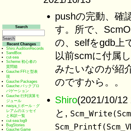
pushの完動、
す。所で、ScmObj se
Search
の、selfをgd
Recent Changes
Shiro:AuditionRecords
以前scmに付属してた、.
SandBox
cut-sea
Scheme:初心者の
みたいなのが紹
質問箱
Gauche:FFIと型表
現
のですから。。
Gauche:Packages
Gauche:バックプロ
パゲーション
Gauche:行列演算モ
Shiro
(2021/10/
ジュール
naoya_t:ポール・グ
と,
レアムのエッセイ
Scm_Write(Scm
と和訳一覧
cut-sea:log9
Scm_Printf(Scm_V
BugStories
Gauche:Game