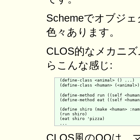
Schemeでオブ
色々あります。
CLOS的なメカニズ
らこんな感じ:
  (define-class <animal> () ...)

  (define-class <human> (<animal>
  (define-method run ((self <human
  (define-method eat ((self <human
  (define shiro (make <human> :nam
  (run shiro)

  (eat shiro 'pizza)

CLOS風のOOは、