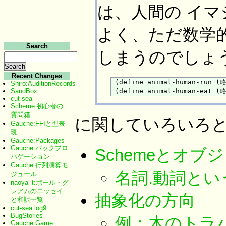
は、人間の イ
よく、ただ数学
Search
しまうのでしょ
Recent Changes
 (define animal-human-run (略
Shiro:AuditionRecords
SandBox
cut-sea
Scheme:初心者の
質問箱
に関していろいろ
Gauche:FFIと型表
現
Gauche:Packages
Gauche:バックプロ
Schemeとオ
パゲーション
Gauche:行列演算モ
名詞.動詞と
ジュール
naoya_t:ポール・グ
レアムのエッセイ
抽象化の方向
と和訳一覧
cut-sea:log9
BugStories
例：木のトラ
Gauche:Game