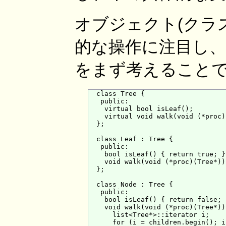
オブジェクト(クラ
的な操作に注目し、
をまず考えること
  class Tree {

   public:

    virtual bool isLeaf();

    virtual void walk(void (*proc)
  };

  class Leaf : Tree {

   public:

    bool isLeaf() { return true; }

    void walk(void (*proc)(Tree*))
  };

  class Node : Tree {

   public:

    bool isLeaf() { return false; }
    void walk(void (*proc)(Tree*)) 
      list<Tree*>::iterator i;

      for (i = children.begin(); i