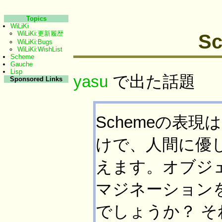
Topics
WiLiKi
WiLiKi:更新履歴
S
WiLiKi:Bugs
WiLiKi:WishList
Scheme
Gauche
Lisp
yasu
で出た話題
Sponsored Links
Schemeの表
けで、人間に優
えます。オブジ
マジネーション
でしょうか？ 