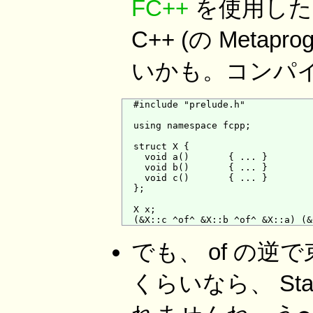
FC++
を使用した
C++ (の Meta
いかも。コンパ
  #include "prelude.h"

  using namespace fcpp;

  struct X {

    void a()       { ... }

    void b()       { ... }

    void c()       { ... }

  };

  X x;

でも、 of の逆
くらいなら、 Sta