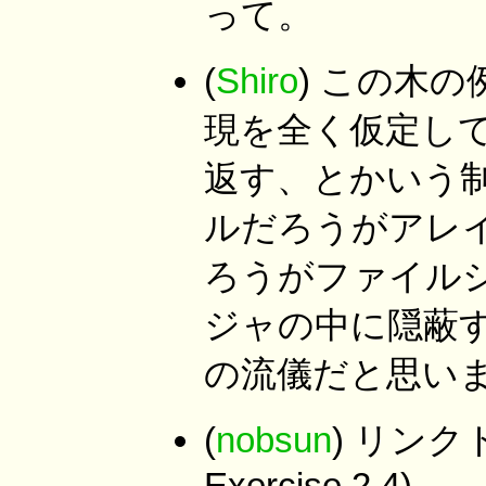
って。
(
Shiro
) この木
現を全く仮定してい
返す、とかいう制
ルだろうがアレ
ろうがファイル
ジャの中に隠蔽す
の流儀だと思い
(
nobsun
) リンク
Exercise 2.4)