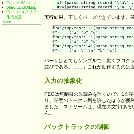
  #?=(parse-string record "\"a\" ,
Gauche:WishList
Shiro:LandOfLisp
Gauche:スクリプト
作成支援
実行結果。正しくパーズできています。
More ...
#?="/tmp/foo":12:(parse-string rec
#?-    ("a" "b" "c")

#?="/tmp/foo":13:(parse-string rec
#?-    ("a" "b" "c")

#?="/tmp/foo":14:(parse-string rec
パーザはとてもシンプルで、動くプログラムとい
並びである。……」これが動作するのは
入力の抽象化
PEGは無制限の先読みを許すので、1文
り、任意のトークン列を許したほうが便利
ました。ストリームは、現在の文字(ある
ん。
バックトラックの制御