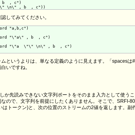
 b  , c")

確認してみてください。
ord "a,b,c")

ord "\"a\" , b  , c")

ord "\"a  \"\" \n\" , b  , c")

うよりは、単なる定義のように見えます。「spacesは#[ \t]の繰
面白いですね。
字しか先読みできない文字列ポートをそのまま入力として使う
なので、文字列を前提にしたくありません。そこで、SRFI-
いはトークン)と、次の位置のストリームの2値を返します。