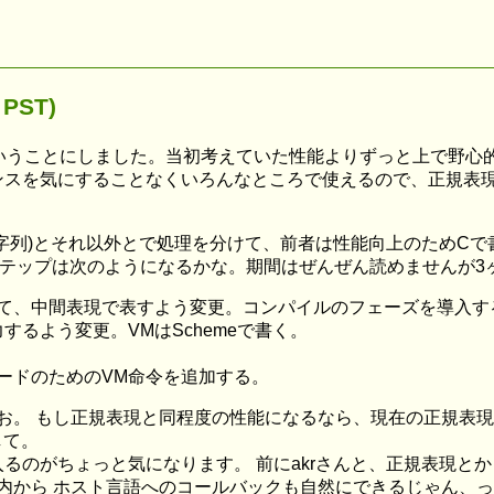
 PST)
ということにしました。当初考えていた性能よりずっと上で野心
ンスを気にすることなくいろんなところで使えるので、正規表
字列)とそれ以外とで処理を分けて、前者は性能向上のためCで
発ステップは次のようになるかな。期間はぜんぜん読めませんが
て、中間表現で表すよう変更。コンパイルのフェーズを導入す
するよう変更。VMはSchemeで書く。
ードのためのVM命令を追加する。
:27 PST): おお。 もし正規表現と同程度の性能になるなら、現
して。
るのがちょっと気になります。 前にakrさんと、正規表現と
から ホスト言語へのコールバックも自然にできるじゃん、って