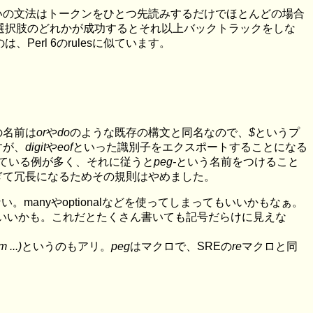
いの文法はトークンをひとつ先読みするだけでほとんどの場合
)選択肢のどれかが成功するとそれ以上バックトラックをしな
erl 6のrulesに似ています。
の名前は
or
や
do
のような既存の構文と同名なので、
$
というプ
すが、
digit
や
eof
といった識別子をエクスポートすることになる
している例が多く、それに従うと
peg-
という名前をつけること
ぎて冗長になるためその規則はやめました。
manyやoptionalなどを使ってしまってもいいかもなぁ。
いいかも。これだとたくさん書いても記号だらけに見えな
 ...)
というのもアリ。
peg
はマクロで、SREの
re
マクロと同