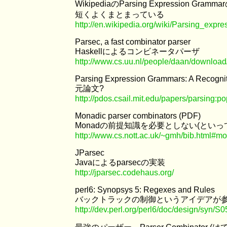
WikipediaのParsing Expression Gramm
短くよくまとまっている
http://en.wikipedia.org/wiki/Parsing_exp
Parsec, a fast combinator parser
Haskellによるコンビネータパーザ
http://www.cs.uu.nl/people/daan/download
Parsing Expression Grammars: A Recognit
元論文?
http://pdos.csail.mit.edu/papers/parsing:po
Monadic parser combinators (PDF)
Monadの前提知識を必要としない(とい
http://www.cs.nott.ac.uk/~gmh/bib.html#m
JParsec
Javaによるparsecの実装
http://jparsec.codehaus.org/
perl6: Synopsys 5: Regexes and Rules
バックトラックの制御というアイデアが
http://dev.perl.org/perl6/doc/design/syn/S0