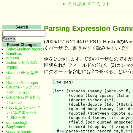
とりあえずコミット
Parsing Expression Gram
Search
(2006/11/16 21:44:07 PST
Recent Changes
くパーザで、書きやすく読みやすいです
Shiro:AuditionRecords
SandBox
cut-sea
例を1つ示します。CSVパーザなのですが
Scheme:初心者の
区切られたフィールドの並び、(2)カンマ
質問箱
にクオートを含むには2つ並べる、という
Gauche:FFIと型表
現
(use peg)

Gauche:Packages
Gauche:バックプロ
(let* ((spaces ($many ($one-of #[ 
パゲーション
       (comma ($seq spaces ($char 
Gauche:行列演算モ
       (dquote ($char #\"))

ジュール
       (double-dquote ($do (($stri
naoya_t:ポール・グ
       (quoted-body ($many ($or do
レアムのエッセイ
       (quoted ($between dquote qu
と和訳一覧
       (unquoted ($many-till anych
       (field ($or quoted unquoted)
cut-sea:log9
       (record ($sep-by ($->rope f
BugStories
  #?=(parse-string record "a,b,c")

Gauche:Game