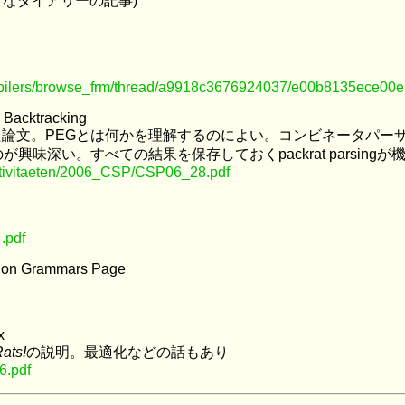
 (はてなダイアリーの記事)
mpilers/browse_frm/thread/a9918c3676924037/e00b8135ece00
h Backtracking
で書いた論文。PEGとは何かを理解するのによい。コンビネータ
味深い。すべての結果を保存しておくpackrat parsing
Aktivitaeten/2006_CSP/CSP06_28.pdf
.pdf
sion Grammars Page
x
ats!
の説明。最適化などの話もあり
6.pdf