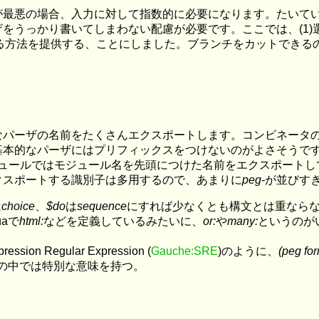
が最悪の場合、入力に対して指数的に必要になります。たいて
をうっかり書いてしまわない配慮が必要です。ここでは、(1
方法を提供する、ことにしました。ブランチをカットできるのは、P
なパーザの名前をたくさんエクスポートします。コンビネータ
基本的なパーザにはプリフィックスをつけないのがよさそうで
モジュールではモジュール名を先頭につけた名前をエクスポート
クスポートする識別子は多用するので、あまりに
peg-
が並びす
は
choice
、
$do
は
sequence
にすれば少なくとも構文とは重ならない。
huaで
html:
などを定義しているみたいに、
or:
や
many:
というのが
pression Regular Expression (
Gauche:SRE
)のように、
(peg form
...)の中では特別な意味を持つ。