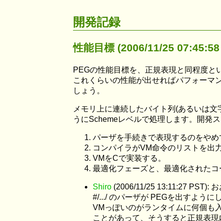
開発記録
性能目標 (2006/11/25 07:45:58
PEGの性能目標を、正規表現と同程度
これくらいの性能が出せればパフォーマ
しょう。
メモリ上に連続したバイト列(あるいは文
うにSchemeレベルで処理します。開
パーザを手続きで表現するのをやめ
コンパイラがVM命令のリストを出力
VMをCで実装する。
最適化フェーズと、最適化されたコ
Shiro
(2006/11/25 13:11
#/.../ のパーザが PEGを出すように
VMっぽいのがランタイムに何個も入
ことがあって、そうすると正規表現内