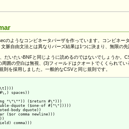
mar
): HaskellのParsecのようなコンビネータパーザを作っていま
。文脈自由文法とは異なりパーズ結果は1つに決まり、無限の先
、だいたいBNFと同じように読めるのではないでしょうか。C
の周囲の空白は無視、(3)フィールドはクオートでくくられてい
規則を採用しました。一般的なCSVと同じ規則です。
\t])))

#\,) spaces))

ng "\"\"")) ($return #\")))

uble-dquote ($one-of #[^\"]))))

oted-body dquote))

ar ($or comma newline)))

)

ield) comma)))
