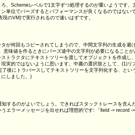
ろ、Schemeレベルで1文字ずつ処理するのが重いようです
クン単位でパーズするとパフォーマンスが良くなるのではない
表現のVM)で実行されるので速いはずです。
ータが何回もコピーされてしまうので、中間文字列の生成を避
のですが、意味値を作るときにパーズ途中の文字列が必要になるこ
ンストラクタにテキストツリーを渡してオブジェクトを作成し
現実的ではないように思います。中庸の選択肢として、(1)
完了後にトラバースしてテキストツリーを文字列化する、というのが
にしました。)
ーを通知するのがよいでしょう。できればスタックトレースを含ん
出せれば理想的です: 「field -> record -> unquoted-body: