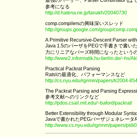
最強のパーザー、Parser Combinator
参考になる
http://d.hatena.ne.jp/tanakh/20040730
comp.compilersの興味深いスレッド
http://groups.google.com/group/comp.co
A Primitive Recursive-Descent Parser wit
Java 1.5のパーザをPEGで手書き
力にリニアなパーズ時間になったというのが興
http://www2.informatik.hu-berlin.de/~hs/
Practical Packrat Parsing
Rats!の最適化、パフォーマンスなど
http://cs.nyu.edu/rgrimm/papers/tr2004-854
The Packrat Parsing and Parsing Expres
参考文献へのリンクなど
http://pdos.csail.mit.edu/~baford/packrat/
Better Extensibility through Modular Synta
Javaで書かれたPEGパーザジェネレータ
R
http://www.cs.nyu.edu/rgrimm/papers/pldi0