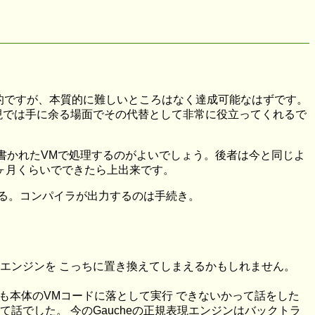
的ですが、本質的に難しいところはなく達成可能なはずです。
現では手に余る場面でその代替として非常に役立ってくれるで
書かれたVMで処理するのがよいでしょう。後者は今と同じよ
3ヶ月くらいでできたら上出来です。
る。コンパイラが出力するのは手続き。
在の正規表現エンジンを こっちに置き換えてしまえるかもしれません。
かも本体のVMコードに落として実行 できないかって話をした
話でした。 今のGaucheの正規表現エンジンはバックトラ