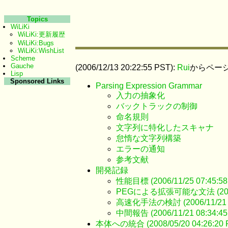
Topics
WiLiKi
WiLiKi:更新履歴
WiLiKi:Bugs
WiLiKi:WishList
Scheme
Gauche
(2006/12/13 20:22:55 PST):
Rui
からペー
Lisp
Sponsored Links
Parsing Expression Grammar
入力の抽象化
バックトラックの制御
命名規則
文字列に特化したスキャナ
怠惰な文字列構築
エラーの通知
参考文献
開発記録
性能目標 (2006/11/25 07:45:58
PEGによる拡張可能な文法 (2006/11
高速化手法の検討 (2006/11/21 19
中間報告 (2006/11/21 08:34:45
本体への統合 (2008/05/20 04:26:20 