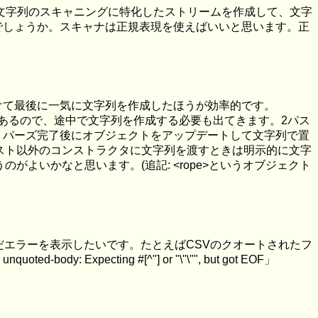
。文字列のスキャニングに特化したストリームを作成して、文字
でしょうか。スキャナは正規表現を使えばいいと思います。正
けて最後に一気に文字列を作成したほうが効率的です。
とがあるので、途中で文字列を作成する必要も出てきます。2パス
、パーズ完了後にオブジェクトをアップデートして文字列で置
リスト以外のコンストラクタに文字列を渡すときは明示的に文字
よいかなと思います。(追記: <rope>というオブジェクト
だエラーを表示したいです。たとえばCSVのクオートされたフ
 Expecting #[^"] or "\"\"", but got EOF」