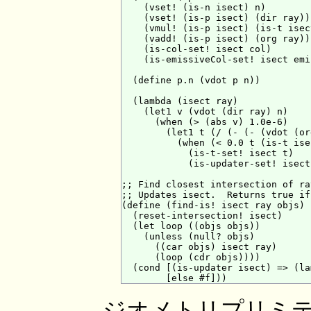
    (vset! (is-n isect) n)

    (vset! (is-p isect) (dir ray))

    (vmul! (is-p isect) (is-t isect
    (vadd! (is-p isect) (org ray))

    (is-col-set! isect col)

    (is-emissiveCol-set! isect emi
  (define p.n (vdot p n))

  (lambda (isect ray)

    (let1 v (vdot (dir ray) n)

      (when (> (abs v) 1.0e-6)

        (let1 t (/ (- (- (vdot (or
          (when (< 0.0 t (is-t isec
            (is-t-set! isect t)

            (is-updater-set! isect
;; Find closest intersection of ra
;; Updates isect.  Returns true if
(define (find-is! isect ray objs)

  (reset-intersection! isect)

  (let loop ((objs objs))

    (unless (null? objs)

      ((car objs) isect ray)

      (loop (cdr objs))))

  (cond [(is-updater isect) => (la
ジオメトリプリミテ