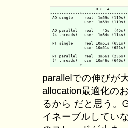
                    0.8.14        
-------------+--------------------
 AO single     real  1m59s (119s) 
               user  1m59s (119s) 
 AO parallel   real    45s  (45s) 
 (4 threads)   user  1m54s (114s) 
 PT single     real 10m51s (651s) 
               user 10m51s (651s) 
 PT parallel   real  3m56s (236s) 
 (4 threads)   user 10m46s (646s) 
parallelでの伸びが
allocation最
るから だと思う。Gauc
イネーブルしていな