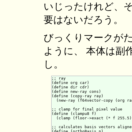
いじったけれど、そ
要はないだろう。
びっくりマークが
ように、 本体は副
し。
;; ray

(define org car)

(define dir cdr)

(define new-ray cons)

(define (copy-ray ray)

  (new-ray (f64vector-copy (org ra
;; clamp for final pixel value

(define (clampu8 f)

  (clamp (floor->exact (* f 255.5)
;; calculates basis vectors aligne
(define (orthoBasis n)
