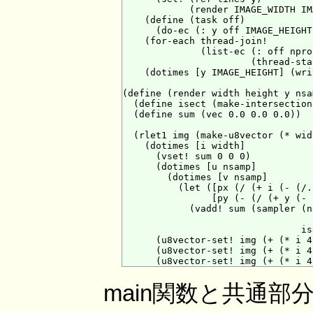
            (render IMAGE_WIDTH IM
    (define (task off)

      (do-ec (: y off IMAGE_HEIGHT
    (for-each thread-join!

              (list-ec (: off nproc
                       (thread-sta
    (dotimes [y IMAGE_HEIGHT] (wri
(define (render width height y nsa
  (define isect (make-intersection)
  (define sum (vec 0.0 0.0 0.0))

  (rlet1 img (make-u8vector (* wid
    (dotimes [i width]

      (vset! sum 0 0 0)

      (dotimes [u nsamp]

        (dotimes [v nsamp]

          (let ([px (/ (+ i (- (/.
                [py (- (/ (+ y (- 
            (vadd! sum (sampler (n
                                  
                                is
      (u8vector-set! img (+ (* i 4
      (u8vector-set! img (+ (* i 4
main関数と共通