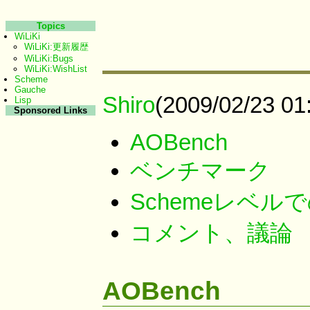
Topics
WiLiKi
WiLiKi:更新履歴
WiLiKi:Bugs
WiLiKi:WishList
Scheme
Gauche
Shiro
(2009/02/23 01
Lisp
Sponsored Links
AOBench
ベンチマーク
Schemeレベ
コメント、議論
AOBench