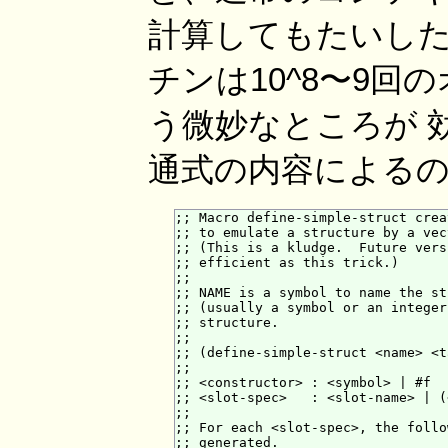
計算してもたいした
チンは10^8〜9
う微妙なところが 
通式の内容によるの
;; Macro define-simple-struct crea
;; to emulate a structure by a vect
;; (This is a kludge.  Future vers
;; efficient as this trick.)

;;

;; NAME is a symbol to name the st
;; (usually a symbol or an integer
;; structure.

;;

;; (define-simple-struct <name> <t
;;

;; <constructor> : <symbol> | #f

;; <slot-spec>   : <slot-name> | (
;;

;; For each <slot-spec>, the follo
;; generated.  
