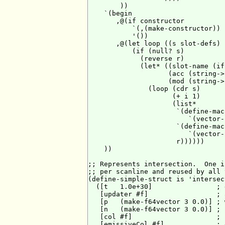
        ))

    `(begin

       ,@(if constructor

           `(,(make-constructor))

           '())

       ,@(let loop ((s slot-defs) 
           (if (null? s)

             (reverse r)

             (let* ((slot-name (if
                    (acc (string->
                    (mod (string->
               (loop (cdr s)

                     (+ i 1)

                     (list*

                      `(define-mac
                         `(vector-
                      `(define-mac
                         `(vector-
                      r))))))

    ))

;; Represents intersection.  One i
;; per scanline and reused by all 
(define-simple-struct is 'intersec
  ([t   1.0e+30]                ; 
   [updater #f]                 ; 
   [p   (make-f64vector 3 0.0)] ; 
   [n   (make-f64vector 3 0.0)] ; 
   [col #f]                     ; 
   [emissiveCol #f]             ; 