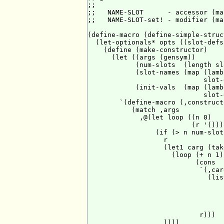
;;

;;   NAME-SLOT      - accessor (mac
;;   NAME-SLOT-set! - modifier (mac
(define-macro (define-simple-struc
  (let-optionals* opts ((slot-defs
    (define (make-constructor)

      (let ((args (gensym))

            (num-slots  (length sl
            (slot-names (map (lamb
                             slot-
            (init-vals  (map (lamb
                             slot-
        `(define-macro (,construct
           (match ,args

             ,@(let loop ((n 0)

                          (r '()))

                 (if (> n num-slots
                   r

                   (let1 carg (tak
                     (loop (+ n 1)

                           (cons

                            `(,carg
                              (lis
                                  
                                  
                                  
                                  
                            r)))

                   ))))
