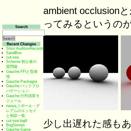
ambient occlus
ってみるというのが
Search
Recent Changes
Shiro:AuditionRecords
SandBox
cut-sea
Scheme:初心者の
質問箱
Gauche:FFIと型表
現
Gauche:Packages
Gauche:バックプロ
パゲーション
Gauche:行列演算モ
ジュール
naoya_t:ポール・グ
レアムのエッセイ
と和訳一覧
少し出遅れた感も
cut-sea:log9
BugStories
Gauche:Game