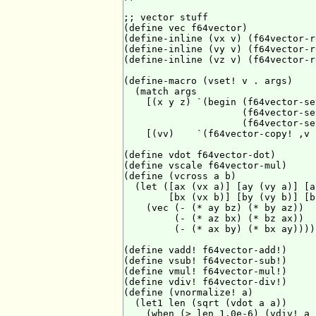
;; vector stuff

(define vec f64vector)

(define-inline (vx v) (f64vector-r
(define-inline (vy v) (f64vector-r
(define-inline (vz v) (f64vector-r
(define-macro (vset! v . args)

  (match args

    [(x y z) `(begin (f64vector-se
                     (f64vector-se
                     (f64vector-se
    [(vv)    `(f64vector-copy! ,v 
(define vdot f64vector-dot)

(define vscale f64vector-mul)

(define (vcross a b)

  (let ([ax (vx a)] [ay (vy a)] [a
        [bx (vx b)] [by (vy b)] [b
    (vec (- (* ay bz) (* by az))

         (- (* az bx) (* bz ax))

         (- (* ax by) (* bx ay)))))
(define vadd! f64vector-add!)

(define vsub! f64vector-sub!)

(define vmul! f64vector-mul!)

(define vdiv! f64vector-div!)

(define (vnormalize! a)

  (let1 len (sqrt (vdot a a))

    (when (> len 1.0e-6) (vdiv! a 