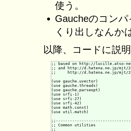
使う。
Gaucheのコ
くり出しなんか
以降、コードに説
;; based on http://lucille.atso-ne
;; and http://d.hatena.ne.jp/mjt/2
;;     http://d.hatena.ne.jp/mjt/2
(use gauche.uvector)

(use gauche.threads)

(use gauche.parseopt)

(use srfi-1)

(use srfi-27)

(use srfi-42)

(use math.const)

(use util.match)

;;--------------------------------
;; Common utilities

;;
