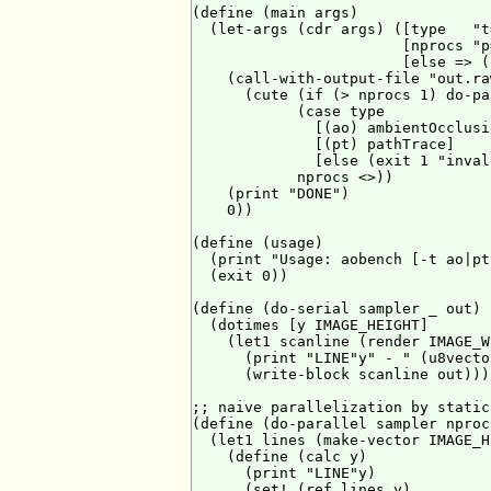
(define (main args)

  (let-args (cdr args) ([type   "t
                        [nprocs "p
                        [else => (
    (call-with-output-file "out.raw
      (cute (if (> nprocs 1) do-pa
            (case type

              [(ao) ambientOcclusio
              [(pt) pathTrace]

              [else (exit 1 "inval
            nprocs <>))

    (print "DONE")

    0))

(define (usage)

  (print "Usage: aobench [-t ao|pt
  (exit 0))

(define (do-serial sampler _ out)

  (dotimes [y IMAGE_HEIGHT]

    (let1 scanline (render IMAGE_W
      (print "LINE"y" - " (u8vecto
      (write-block scanline out))))
;; naive parallelization by static
(define (do-parallel sampler nproc 
  (let1 lines (make-vector IMAGE_H
    (define (calc y)

      (print "LINE"y)

      (set! (ref lines y)
