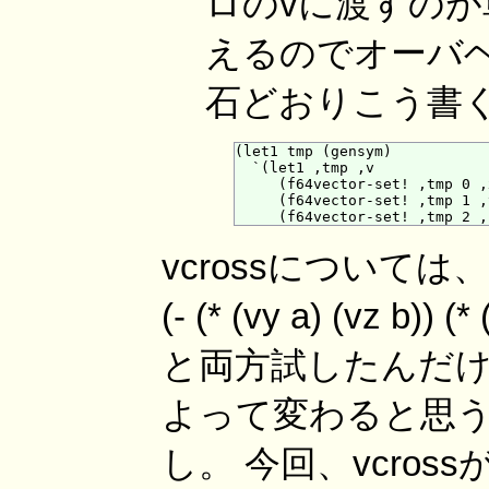
ロのvに渡すのが
えるのでオーバ
石どおりこう書く
(let1 tmp (gensym)

  `(let1 ,tmp ,v

     (f64vector-set! ,tmp 0 ,x
     (f64vector-set! ,tmp 1 ,y
vcrossについて
(- (* (vy a) (vz b
と両方試したんだけ
よって変わると思
し。 今回、vcro