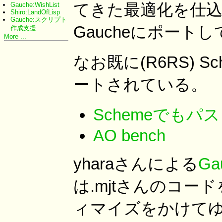
てきた最適化を仕込
Gauche:WishList
Shiro:LandOfLisp
Gauche:スクリプト
Gaucheにポート
作成支援
More ...
なお既に(R6RS) S
ートされている。
Schemeでもパ
AO bench
yharaさんによる
G
は.mjtさんのコー
ィマイズをかけてゆ