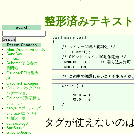
整形済みテキス
Search
void main(void)

{

Recent Changes
    /* タイマー関連の初期化 */

Shiro:AuditionRecords
    InitTimer();

SandBox
    /* 8ビット・タイマH0動作開始 */

cut-sea
    TMMKH0 = 0;     /* 割り込み許可 *
Scheme:初心者の
質問箱
Gauche:FFIと型表
/* この中で強調したいこともあるんだけ
現
Gauche:Packages
    while (1)

Gauche:バックプロ
    {

パゲーション
        P0.0 = 1;

Gauche:行列演算モ
        P0.0 = 0;

ジュール
    }

naoya_t:ポール・グ
レアムのエッセイ
と和訳一覧
タグが使えないの
cut-sea:log9
BugStories
Gauche:Game