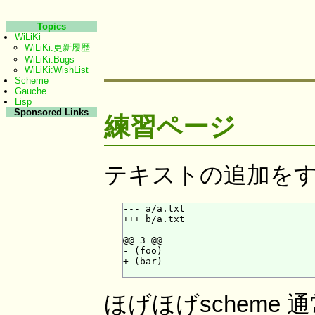
Topics
WiLiKi
WiLiKi:更新履歴
WiLiKi:Bugs
WiLiKi:WishList
Scheme
Gauche
Lisp
Sponsored Links
練習ページ
T
テキストの追加を
--- a/a.txt

+++ b/a.txt

@@ 3 @@

- (foo)

+ (bar)

ほげほげscheme 通