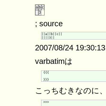
a
b
c
3
; source
||a||b||c||

2007/08/24 19:30:1
varbatimは
 {{{

こっちむきなのに、な
 >>>
