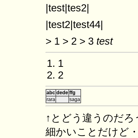
|test|tes2|
|test2|test44|
> 1 > 2 > 3
test
1
2
abc
dede
ffg
rara
saga
↑とどう違うのだろ
細かいことだけど