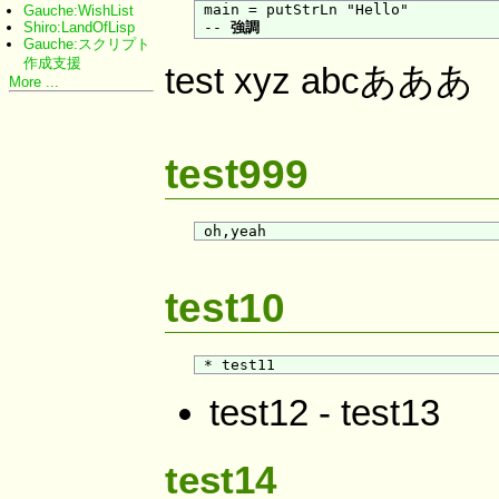
 main = putStrLn "Hello"

Gauche:WishList
Shiro:LandOfLisp
 -- 
強調
Gauche:スクリプト
作成支援
test xyz abcあああ
More ...
test999
test10
test12 - test13
test14