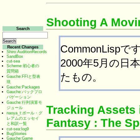
Shooting A Movi
Search
CommonLis
Recent Changes
Shiro:AuditionRecords
SandBox
2000年5月の日本
cut-sea
Scheme:初心者の
質問箱
たもの。
Gauche:FFIと型表
現
Gauche:Packages
Gauche:バックプロ
パゲーション
Gauche:行列演算モ
Tracking Assets i
ジュール
naoya_t:ポール・グ
レアムのエッセイ
Fantasy : The Spi
と和訳一覧
cut-sea:log9
BugStories
Gauche:Game