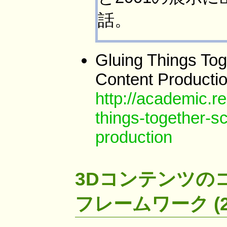
話。
Gluing Things Tog
Content Producti
http://academic.r
things-together-s
production
3Dコンテンツの
フレームワーク (2