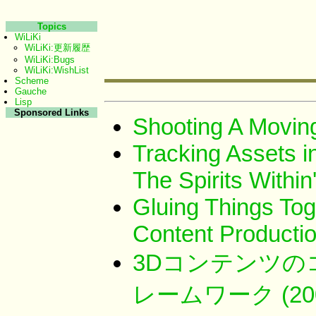
Topics
WiLiKi
WiLiKi:更新履歴
WiLiKi:Bugs
WiLiKi:WishList
Scheme
Gauche
Lisp
Sponsored Links
Shooting A Moving
Tracking Assets in
The Spirits Within
Gluing Things Tog
Content Producti
3Dコンテンツ
レームワーク (200