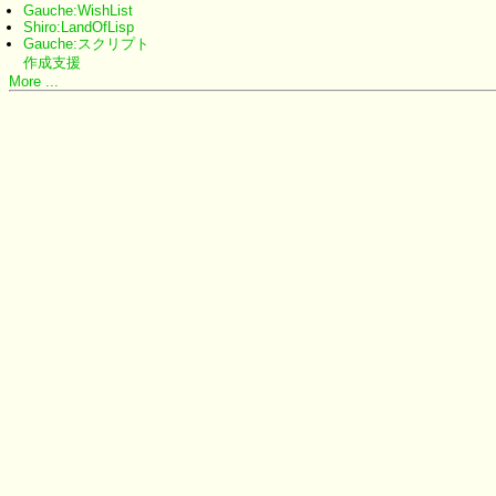
Gauche:WishList
Shiro:LandOfLisp
Gauche:スクリプト
作成支援
More ...