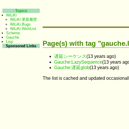
Topics
WiLiKi
WiLiKi:更新履歴
WiLiKi:Bugs
WiLiKi:WishList
Scheme
Gauche
Page(s) with tag "gauche.
Lisp
Sponsored Links
遅延シーケンス
(13 years ago)
Gauche:LazySequence
(13 years ag
Gauche:遅延glob
(13 years ago)
The list is cached and updated occasionall