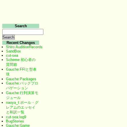
Search
Recent Changes
Shiro:AuditionRecords
SandBox
cut-sea
Scheme:初心者の
質問箱
Gauche:FFIと型表
現
Gauche:Packages
Gauche:バックプロ
パゲーション
Gauche:行列演算モ
ジュール
naoya_t:ポール・グ
レアムのエッセイ
と和訳一覧
cut-sea:log9
BugStories
Gauche:Game