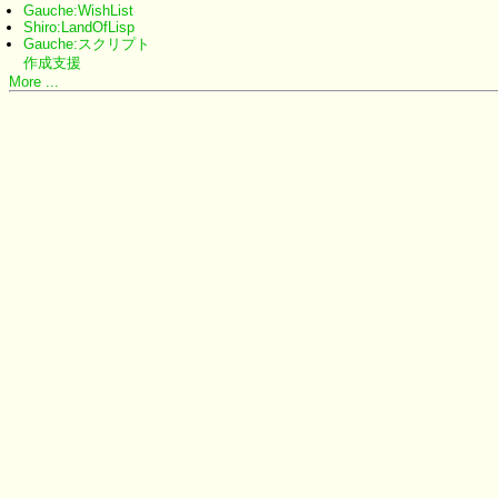
Gauche:WishList
Shiro:LandOfLisp
Gauche:スクリプト
作成支援
More ...