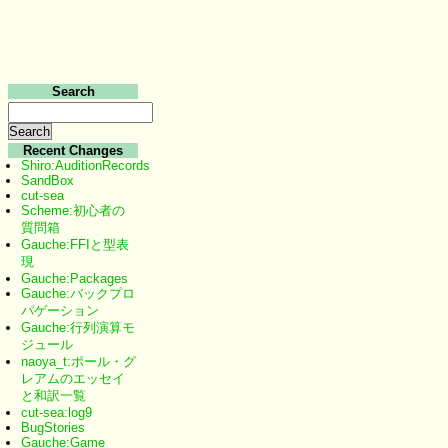
Search
Recent Changes
Shiro:AuditionRecords
SandBox
cut-sea
Scheme:初心者の
質問箱
Gauche:FFIと型表
現
Gauche:Packages
Gauche:バックプロ
パゲーション
Gauche:行列演算モ
ジュール
naoya_t:ポール・グ
レアムのエッセイ
と和訳一覧
cut-sea:log9
BugStories
Gauche:Game