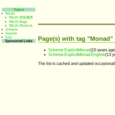
Topics
WiLiKi
WiLiKi:更新履歴
WiLiKi:Bugs
WiLiKi:WishList
Scheme
Gauche
Page(s) with tag "Monad"
Lisp
Sponsored Links
Scheme:ExplicitMonad
(10 years ago
Scheme:ExplicitMonad:English
(13 y
The list is cached and updated occasionall