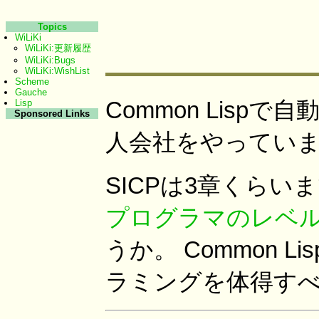
Topics
WiLiKi
WiLiKi:更新履歴
WiLiKi:Bugs
WiLiKi:WishList
Scheme
Gauche
Common Lis
Lisp
Sponsored Links
人会社をやってい
SICPは3章くらい
プログラマのレベル
うか。 Common L
ラミングを体得す