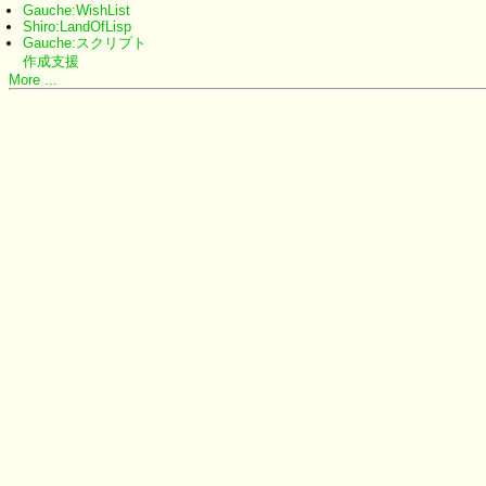
Gauche:WishList
Shiro:LandOfLisp
Gauche:スクリプト
作成支援
More ...