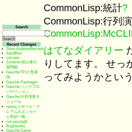
CommonLisp:統計
?
CommonLisp:行列
Search
CommonLisp:McCL
Recent Changes
はてなダイアリー
Shiro:AuditionRecords
SandBox
cut-sea
りしてます。 せっ
Scheme:初心者の
質問箱
Gauche:FFIと型表
ってみようかとい
現
Gauche:Packages
Gauche:バックプロ
パゲーション
Gauche:行列演算モ
ジュール
naoya_t:ポール・グ
レアムのエッセイ
と和訳一覧
cut-sea:log9
BugStories
Gauche:Game