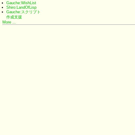
Gauche:WishList
Shiro:LandOfLisp
Gauche:スクリプト
作成支援
More ...