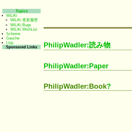
Topics
WiLiKi
WiLiKi:更新履歴
WiLiKi:Bugs
WiLiKi:WishList
Scheme
Gauche
Lisp
PhilipWadler:読み物
Sponsored Links
PhilipWadler:Paper
PhilipWadler:Book
?