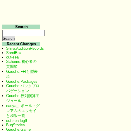
Search
Recent Changes
Shiro:AuditionRecords
SandBox
cut-sea
Scheme:初心者の
質問箱
Gauche:FFIと型表
現
Gauche:Packages
Gauche:バックプロ
パゲーション
Gauche:行列演算モ
ジュール
naoya_t:ポール・グ
レアムのエッセイ
と和訳一覧
cut-sea:log9
BugStories
Gauche:Game