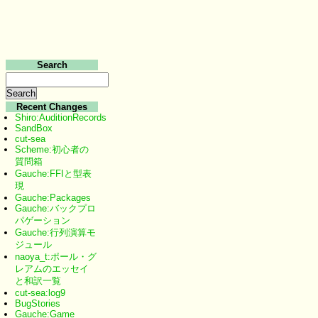
Search
Recent Changes
Shiro:AuditionRecords
SandBox
cut-sea
Scheme:初心者の
質問箱
Gauche:FFIと型表
現
Gauche:Packages
Gauche:バックプロ
パゲーション
Gauche:行列演算モ
ジュール
naoya_t:ポール・グ
レアムのエッセイ
と和訳一覧
cut-sea:log9
BugStories
Gauche:Game