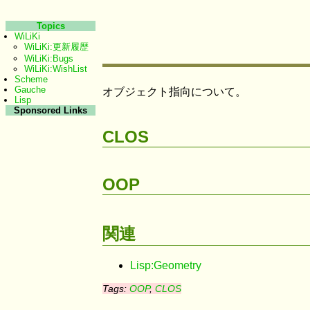
Topics
WiLiKi
WiLiKi:更新履歴
WiLiKi:Bugs
WiLiKi:WishList
Scheme
Gauche
オブジェクト指向について。
Lisp
Sponsored Links
CLOS
OOP
関連
Lisp:Geometry
Tags:
OOP
,
CLOS