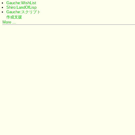
Gauche:WishList
Shiro:LandOfLisp
Gauche:スクリプト
作成支援
More ...