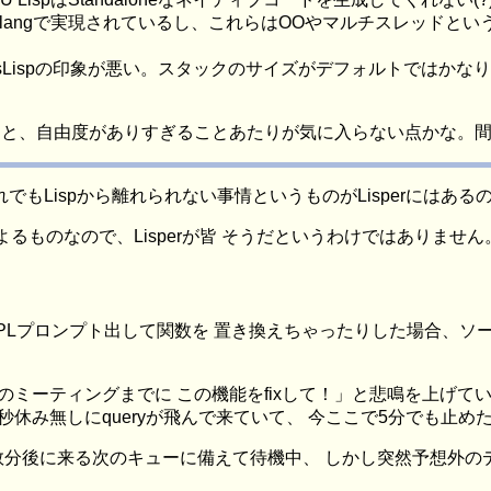
rlangで実現されているし、これらはOOやマルチスレッドというE
macsLispの印象が悪い。スタックのサイズがデフォルトではか
こと、自由度がありすぎることあたりが気に入らない点かな。
もLispから離れられない事情というものがLisperにはある
るものなので、Lisperが皆 そうだというわけではありませ
PLプロンプト出して関数を 置き換えちゃったりした場合、ソ
のミーティングまでに この機能をfixして！」と悲鳴を上げて
秒休み無しにqueryが飛んで来ていて、 今ここで5分でも止め
分後に来る次のキューに備えて待機中、 しかし突然予想外のデ