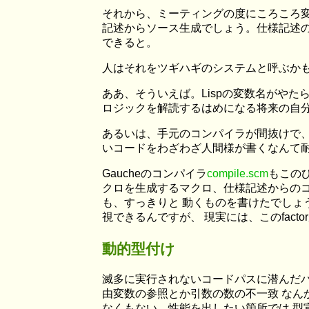
それから、ミーティングの度にころころ変わる仕様
記述からソース生成でしょう。仕様記述の
できると。
人はそれをツギハギのシステムと呼ぶかもし
ああ、そういえば。Lispの変数名がや
ロジックを解読するはめになる将来の自分へ
あるいは、手元のコンパイラが間抜けで、
いコードをわざわざ人間様が書くなんて耐
Gaucheのコンパイラ
compile.scm
もこの
クロを生成するマクロ、仕様記述からのコ
も、すっきりと 動くものを書けたでしょう。
視できるんですが、 現実には、このfact
動的型付け
滅多に実行されないコードパスに潜んだバグ
由変数の参照とか引数の数の不一致 なん
なくもない。性能を出したい箇所では 型