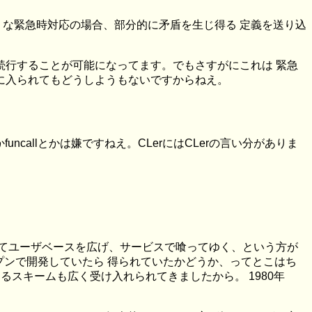
ような緊急時対応の場合、部分的に矛盾を生じ得る 定義を送り込
続行することが可能になってます。でもさすがにこれは 緊急
ガに入られてもどうしようもないですからねえ。
funcallとかは嫌ですねえ。CLerにはCLerの言い分がありま
してユーザベースを広げ、サービスで喰ってゆく、という方が
プンで開発していたら 得られていたかどうか、ってとこはち
るスキームも広く受け入れられてきましたから。 1980年