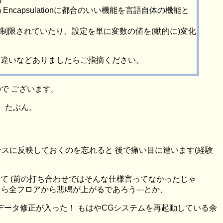
ncapsulationに都合のいい機能を言語自体の機能と
なり制限されていたり、設定を単に変数の値を(動的に)変化
間違いなどありましたらご指摘ください。
ので ございます。
ん。たぶん。
ースに反映しておくのを忘れると 後で痛い目に遭います(経験
いて (前の打ち合わせではそんな仕様言ってなかったじゃ
たら全フロアから悲鳴が上がるであろう---とか、
ータ修正が入った！ もはやCGシステムを再起動している余