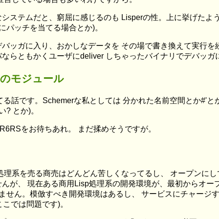
システムだと、窮屈に感じるのも Lisperの性。上に挙げた
にパッチを当てる場合とか)。
バッガに入り、おかしなデータを その場で書き換えて実行を
らともかくユーザにdeliver しちゃったバイナリでデバッ
eのモジュール
てる話です。Schemerな私としては 分かれた名前空間とか#'とか
い? とか)。
はR6RSをお待ちあれ。 まだ揉めそうですが。
処理系を売る商売はどんどん苦しくなってるし、 オープンに
んが、 現在ある商用Lisp処理系の開発環境が、最初からオー
れません。模倣すべき開発環境はあるし、 サービスにチャージす
ここでは問題です)。