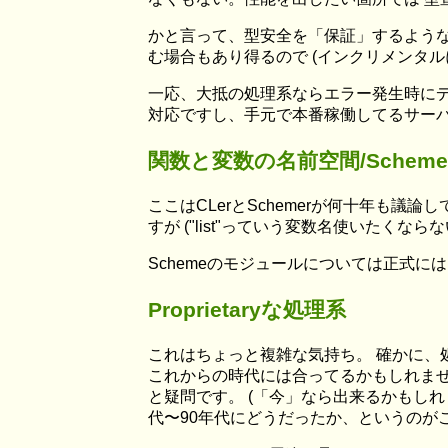
かと言って、型安全を「保証」するような
む場合もあり得るので (インクリメンタル
一応、大抵の処理系ならエラー発生時にデ
対応ですし、手元で本番稼働してるサーバな
関数と変数の名前空間/Schem
ここはCLerとSchemerが何十年も議論し
すが ("list"っていう変数名使いたくならな
Schemeのモジュールについては正式に
Proprietaryな処理系
これはちょっと複雑な気持ち。 確かに、
これからの時代には合ってるかもしれませ
と疑問です。 (「今」なら出来るかもし
代〜90年代にどうだったか、というのが