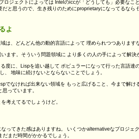
ロジェクトによっては Intelのiccが「どうしても」必要な
だと思うので、生き残りのためにproprietaryになってる
できるよ
た領域は、どんどん他の動的言語によって 埋められつつあります
思います。そういう問題領域に より多くの人の手によって解決
出る度に、Lispを追い越して ポピュラーになって行った言語達
だし、 地味に続けないとならないことでしょう。
spでなければ出来ない領域を もっと広げること、今まで解ける
と思っています。
とを考えてるでしょうけど。
てきた感はありますね。 いくつかalternativeなプロジェク
 まだまだ時間がかかるでしょう。