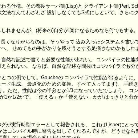
。その都度サーバ側(Lisp)と クライアント側(Perl, Schem
文法なんてわざわざ 設計しなくてもS式にしといて、さらに
れませんが、(将来の)自分が 楽になるためなら何でもする。そ
たら長くなりがちなのは、そうやって 込み入ったシステムを書い
、 せめてもの手がかりを残そうとする足掻きなのかもしれません
自然な記述で書くと必要な性能が出ない。 コンパイラの性能
えられない。 ならば、自然な記述を間抜けコンパイラでも分
ひとつの例でして。Gaucheの コンパイラで性能が出るように
ード生成、 最適化のための変換、すべて入ってます)。 手続き
ただ、性能は今の半分とか1/3になっていたでしょう。 コンピュータ
orが1か1/2かで、「使える」か「使えない」かが はっきりと分
が実行時型エラーとして報告される、 これはLisperにとっ
かはコンパイル時に警告を出してくれるんですが、どうせなら
宣言している場合も多いわけですから。