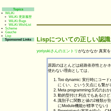
Topics
WiLiKi
WiLiKi:更新履歴
WiLiKi:Bugs
WiLiKi:WishList
Scheme
Gauche
Lisp
Lispについての正しい認識と
Sponsored Links
yoriyukiさんのエントリ
がなかなか 真実
原因のほとんどは経路依存性とかネ
使わない理由としては、
Too dynamic: 実
にくい、という欠点にも繋が
Meta programming:S式
動的型付け:利点でもあるけ
識別子に関数と値の2種類が別
にModule機能が標準でない)
Proprietaryな実装が中心。