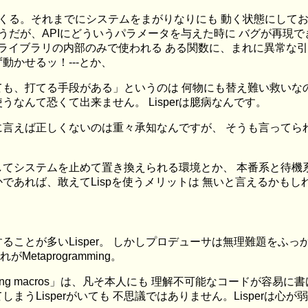
くる。それまでにシステムをまがりなりにも 動く状態にしてお
ようだが、APIにどういうパラメータを与えた時に バグが再現
 ライブラリの内部のみで使われる ある関数に、まれに異常な
かせるッ！---とか、
も、打てる手段がある」というのは 何物にも替え難い救いな
なんて恐くて出来ません。 Lisperは臆病なんです。
に言えば正しくないのは重々承知なんですが、 そうも言ってら
してシステムを止めて置き換えられる環境とか、 本番系と待機
であれば、敢えてLispを使うメリットは 無いと言えるかもし
ことが多いLisper。 しかしプロデューサは無理難題をふっか
etaprogramming。
rating macros」は、凡そ本人にも 理解不可能なコードが
うLisperがいても 不思議ではありません。Lisperは心が