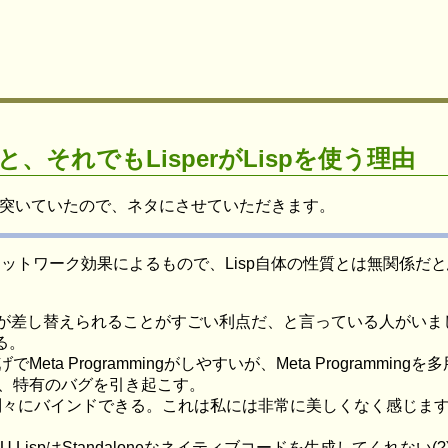
、それでもLisperがLispを使う理由
を突いていたので、ネタにさせていただきます。
ットワーク効果によるもので、Lisp自体の性質とは無関係だと
行時にコードが差し替えられることがすごい利点だ、と言っている人
る。
のおかげでMeta Programmingがしやすいが、Meta Progra
ど、特有のバグを引き起こす。
々にバインドできる。これは私には非常に美しくなく感じます。
CMU LispはStandaloneなネイティブコードを生成してくれない(?