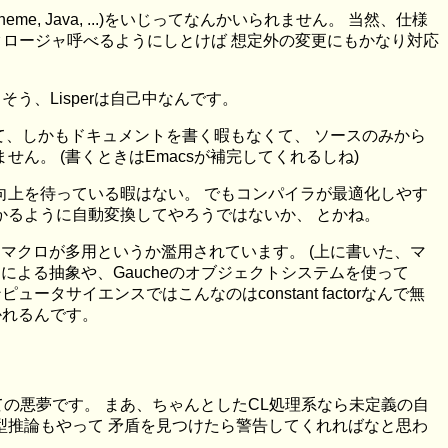
e, Java, ...)をいじってなんかいられません。 当然、仕様
クロージャ呼べるようにしとけば 想定外の変更にもかなり対応
う、Lisperは自己中なんです。
て、しかもドキュメントを書く暇もなくて、 ソースのみから
。 (書くときはEmacsが補完してくれるしね)
向上を待っている暇はない。 でもコンパイラが最適化しやす
かるように自動変換してやろうではないか、 とかね。
、マクロが多用というか濫用されています。 (上に書いた、マ
による抽象や、Gaucheのオブジェクトシステムを使って
サイエンスではこんなのはconstant factorなんで無
かれるんです。
ての悪夢です。 まあ、ちゃんとしたCL処理系なら未定義の自
型推論もやって 矛盾を見つけたら警告してくれればなと思わ