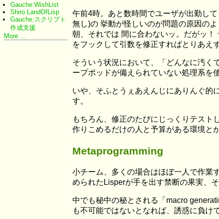
Gauche:WishList
Shiro:LandOfLisp
午前4時。あと数時間でユーザが出勤して
Gauche:スクリプト
無し)の 挙動が怪しいのが問題の原因の
作成支援
朝、それでは 間に合わないッ。だがッ！
More ...
をフックして引数を修正すればとりあえず動
そういう状況において、「どんなに汚くて
ープポッドが備えられていない処理系を使う
いや、そふとうぇあえんじにありんぐ的
す。
もちろん、修正のたびにじっくりテスト
作りこめるだけの人と予算がある環境とか
Metaprogramming
小チーム、多くの場合はほぼ一人で作業する
められたLisperが手を出す禁断の果実、それがM
中でも秘中の秘とされる「macro gene
も不可能ではないとなれば、誘惑に負けてしま