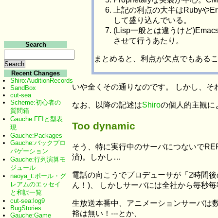
上記の利点の大半はRubyやE
して盛り込んでいる。
(Lisp一般とは違うけど)E
させて行うあたり。
Search
まとめると、利点が欠点でもある
Recent Changes
Shiro:AuditionRecords
いや全くその通りなのです。 しかし、それで
SandBox
cut-sea
Scheme:初心者の
なお、以降の記述は
Shiro
の個人的主観によ
質問箱
Gauche:FFIと型表
Too dynamic
現
Gauche:Packages
Gauche:バックプロ
そう、特に実行中のサーバにつないでRE
パゲーション
済)。しかし…
Gauche:行列演算モ
ジュール
電話の向こうでプロデューサが「2時間後
naoya_t:ポール・グ
レアムのエッセイ
ん！)、 しかしサーバには全社から毎秒毎
と和訳一覧
cut-sea:log9
生放送本番中、アニメーションサーバは数
BugStories
裕は無い！---とか、
Gauche:Game