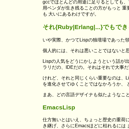
gccでほとんどの用途に足りるとしても、プ
用ベンダが生き残ることの方がもっと 重要
も 大いにあるわけですが。
それ{Ruby|Erlang|...}でも
いや実際、かつてLispの独壇場であっ
個人的には、それは悪いことではないと
Lispの人気をどうにかしようという話が
ラリだの、IDEだの。それはそれで大事
けれど、それと同じくらい重要なのは、Li
を進化させてゆくことではなかろうか、 
まあ、どの言語デザイナも似たようなこ
EmacsLisp
仕方無いとはいえ、ちょっと歴史の重荷になっ
き継げ、さらにEmacsほどに枯れるには