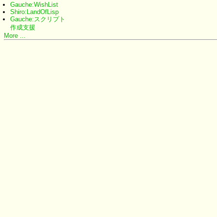
Gauche:WishList
Shiro:LandOfLisp
Gauche:スクリプト
作成支援
More ...