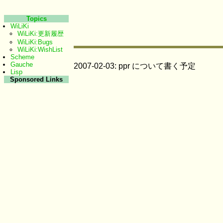
Topics
WiLiKi
WiLiKi:更新履歴
WiLiKi:Bugs
WiLiKi:WishList
Scheme
Gauche
2007-02-03: ppr について書く予定
Lisp
Sponsored Links