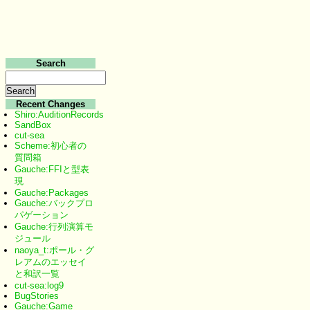
Search
Recent Changes
Shiro:AuditionRecords
SandBox
cut-sea
Scheme:初心者の
質問箱
Gauche:FFIと型表
現
Gauche:Packages
Gauche:バックプロ
パゲーション
Gauche:行列演算モ
ジュール
naoya_t:ポール・グ
レアムのエッセイ
と和訳一覧
cut-sea:log9
BugStories
Gauche:Game