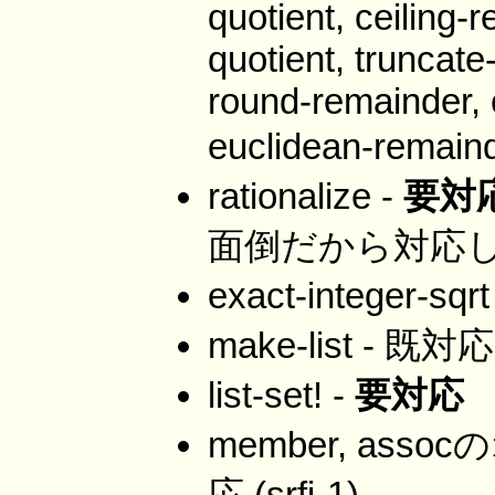
quotient, ceiling-
quotient, truncate
round-remainder, e
euclidean-remain
rationalize -
要対
面倒だから対応し
exact-integer-sq
make-list - 既対応
list-set! -
要対応
member, ass
応 (srfi-1)