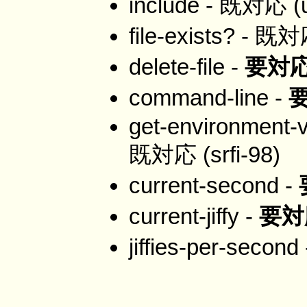
include - 既対応 (
file-exists? - 既
delete-file -
要対
command-line -
get-environment-v
既対応 (srfi-98)
current-second -
current-jiffy -
要対
jiffies-per-second