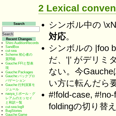
2 Lexical conven
シンボル中の \x
Search
対応
。
Recent Changes
Shiro:AuditionRecords
シンボルの |foo 
SandBox
cut-sea
Scheme:初心者の
だ、'|' がデ
質問箱
Gauche:FFIと型表
現
ない。今Gauc
Gauche:Packages
Gauche:バックプロ
い方に転んだら要
パゲーション
Gauche:行列演算モ
ジュール
#!fold-case, #
naoya_t:ポール・グ
レアムのエッセイ
と和訳一覧
foldingの切り替
cut-sea:log9
BugStories
Gauche:Game