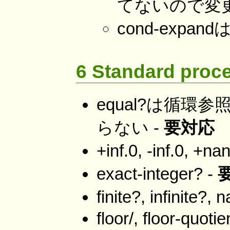
てないので変
cond-expan
6 Standard proc
equal?は循
らない -
要対応
+inf.0, -inf.0, +
exact-integer? -
finite?, infinite?
floor/, floor-quotie