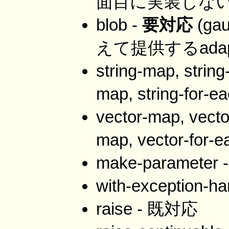
面目に実装しない
blob -
要対応
(ga
えて提供するada
string-map, string
map, string-for
vector-map, vecto
map, vector-fo
make-parameter
with-exception-
raise - 既対応