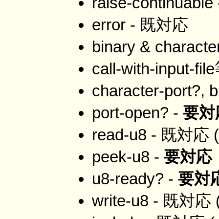
raise-continuable
error - 既対応
binary & charact
call-with-input-fi
character-port?, b
port-open? -
要対
read-u8 - 既対応 (b
peek-u8 -
要対応
u8-ready? -
要対
write-u8 - 既対応 (b