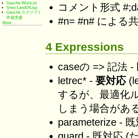
Gauche:WishList
コメント形式 #;datu
Shiro:LandOfLisp
Gauche:スクリプト
作成支援
#n= #n# によ
More ...
4 Expressions
caseの => 記法 
letrec* -
要対応
(
するが、最適化
しまう場合がある
parameterize - 既
guard - 既対