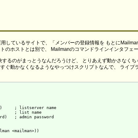
 PDT) 仕事で運用しているサイトで、「メンバーの登録情報を もと
イトのホストとは別で、 Mailmanのコマンドラインインタフ
決するのがまっとうなんだろうけど、 とりあえず動かさなくち
ったらすぐ動かなくなるようなやっつけスクリプトなんで、 ライ
)     ; listserver name

      ; list name

rd)   ; admin password

lman <mailman>))
