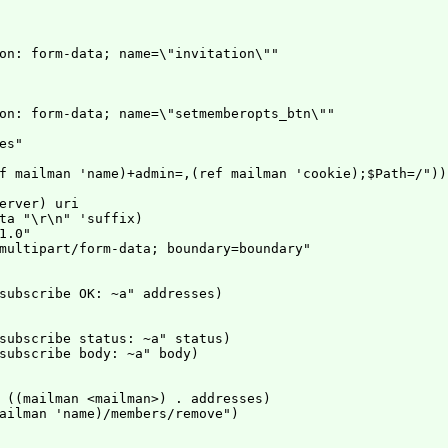
on: form-data; name=\"invitation\""

on: form-data; name=\"setmemberopts_btn\""

s"

f mailman 'name)+admin=,(ref mailman 'cookie);$Path=/"))

erver) uri

ta "\r\n" 'suffix)

.0"

multipart/form-data; boundary=boundary"

subscribe OK: ~a" addresses)

subscribe status: ~a" status)

subscribe body: ~a" body)

 ((mailman <mailman>) . addresses)

ailman 'name)/members/remove")
