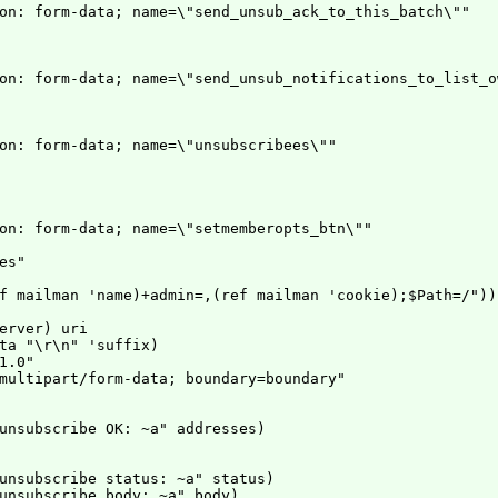
on: form-data; name=\"send_unsub_ack_to_this_batch\""

on: form-data; name=\"send_unsub_notifications_to_list_ow
on: form-data; name=\"unsubscribees\""

on: form-data; name=\"setmemberopts_btn\""

s"

f mailman 'name)+admin=,(ref mailman 'cookie);$Path=/"))

erver) uri

ta "\r\n" 'suffix)

.0"

multipart/form-data; boundary=boundary"

unsubscribe OK: ~a" addresses)

unsubscribe status: ~a" status)

unsubscribe body: ~a" body)
