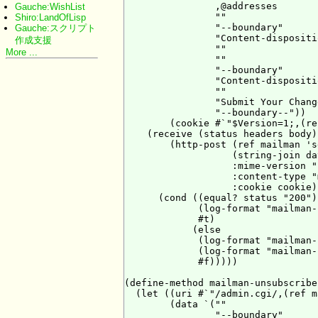
                ,@addresses

Gauche:WishList
                ""

Shiro:LandOfLisp
                "--boundary"

Gauche:スクリプト
                "Content-dispositi
作成支援
                ""

More ...
                ""

                "--boundary"

                "Content-dispositi
                ""

                "Submit Your Change
                "--boundary--"))

        (cookie #`"$Version=1;,(re
    (receive (status headers body)

        (http-post (ref mailman 's
                   (string-join da
                   :mime-version "1
                   :content-type "
                   :cookie cookie)

      (cond ((equal? status "200")

             (log-format "mailman-
             #t)

            (else

             (log-format "mailman-
             (log-format "mailman-
             #f)))))

(define-method mailman-unsubscribe
  (let ((uri #`"/admin.cgi/,(ref m
        (data `(""

                "--boundary"
