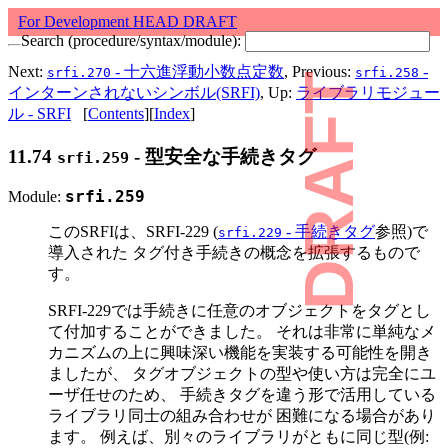
For Development HEAD DRAFT
Search (procedure/syntax/module):
Next:
- 十六進浮動小数点定数
, Previous:
-
srfi.270
srfi.258
DRAFT
インターンされないシンボル(SRFI)
, Up:
ライブラリモジュー
ル - SRFI
[
Contents
][
Index
]
11.74
- 型安全な手続きタグ
srfi.259
Module:
srfi.259
このSRFIは、SRFI-229 (
- 手続きタグ
参照)で
srfi.229
導入された タグ付き手続きの概念を拡張するもので
す。
SRFI-229では手続きに任意のオブジェクトをタグとし
て付加することができました。 それは非常に単純なメ
カニズムの上に興味深い機能を実装する可能性を開き
ましたが、 タグオブジェクトの型や使い方は完全にユ
ーザ任せのため、 手続きタグを違う形で活用している
ライブラリ同士の組み合わせが 困難になる場合があり
ます。 例えば、別々のライブラリがともに同じ型(例: