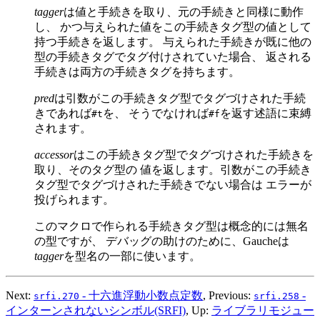
tagger
は値と手続きを取り、元の手続きと同様に動作
し、 かつ与えられた値をこの手続きタグ型の値として
持つ手続きを返します。 与えられた手続きが既に他の
型の手続きタグでタグ付けされていた場合、 返される
手続きは両方の手続きタグを持ちます。
pred
は引数がこの手続きタグ型でタグづけされた手続
きであれば
を、 そうでなければ
を返す述語に束縛
#t
#f
されます。
accessor
はこの手続きタグ型でタグづけされた手続きを
取り、そのタグ型の 値を返します。引数がこの手続き
タグ型でタグづけされた手続きでない場合は エラーが
投げられます。
このマクロで作られる手続きタグ型は概念的には無名
の型ですが、 デバッグの助けのために、Gaucheは
tagger
を型名の一部に使います。
Next:
- 十六進浮動小数点定数
, Previous:
-
srfi.270
srfi.258
インターンされないシンボル(SRFI)
, Up:
ライブラリモジュー