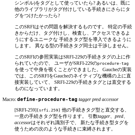
シンボル)をタグとして使っていたら? あるいは、既に
他のライブラリがタグ付けしている手続きにさらにタ
グをつけたかったら?
このSRFIはその問題を解決するものです。 特定の手続
きからだけ、タグ付けし、検査し、アクセスできるよ
うにするユニークな 手続きタグ型を導入できるように
します。 異なる型の手続きタグ同士は干渉しません。
このSRFIの参照実装はSRFI-229の手続きタグの上に作
られていたので、 ユーザがSRFI-229の
procedure-tag
を使って中身を覗くことができました。 Gaucheの実装
では、このSRFIをGaucheのネイティブな機構の上に直
接実装していて、 SRFI-229の手続きタグとは直交する
ものになっています。
Macro:
define-procedure-tag
tagger pred accessor
[SRFI-259]{
} 他の手続きタグ型と直交する、
srfi.259
一意の手続きタグ型を作ります。 引数
tagger
、
pred
、
accessor
はそれぞれ識別子で、 新たな手続き型タグを
使うための次のような手続きに束縛されます。