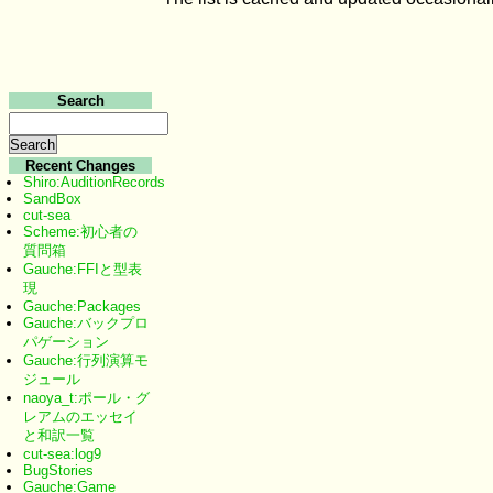
Search
Recent Changes
Shiro:AuditionRecords
SandBox
cut-sea
Scheme:初心者の
質問箱
Gauche:FFIと型表
現
Gauche:Packages
Gauche:バックプロ
パゲーション
Gauche:行列演算モ
ジュール
naoya_t:ポール・グ
レアムのエッセイ
と和訳一覧
cut-sea:log9
BugStories
Gauche:Game