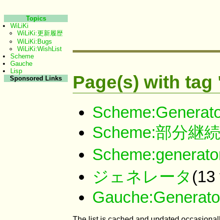
Topics
WiLiKi
WiLiKi:更新履歴
WiLiKi:Bugs
WiLiKi:WishList
Scheme
Gauche
Lisp
Page(s) with tag
Sponsored Links
Scheme:Generato
Scheme:部分
Scheme:generat
ジェネレータ
(13
Gauche:Generato
The list is cached and updated occasionall