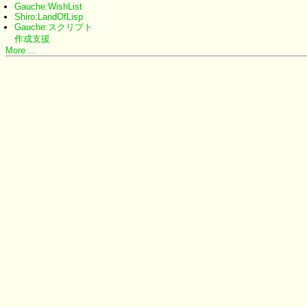
Gauche:WishList
Shiro:LandOfLisp
Gauche:スクリプト
作成支援
More ...