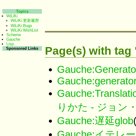
Topics
WiLiKi
WiLiKi:更新履歴
WiLiKi:Bugs
WiLiKi:WishList
Scheme
Gauche
Lisp
Page(s) with tag
Sponsored Links
Gauche:Generato
Gauche:generato
Gauche:Trans
りかた - ジョ
Gauche:遅延glob
Gauche:イテ