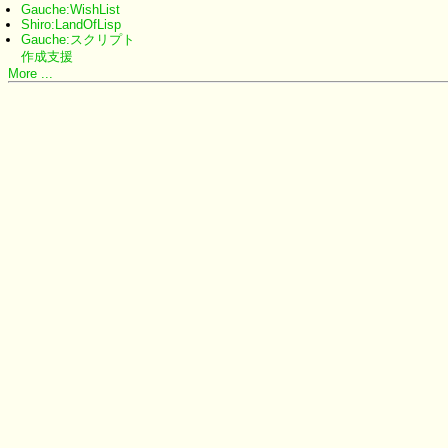
Gauche:WishList
Shiro:LandOfLisp
Gauche:スクリプト
作成支援
More ...