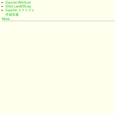
Gauche:WishList
Shiro:LandOfLisp
Gauche:スクリプト
作成支援
More ...