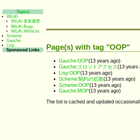
Topics
WiLiKi
WiLiKi:更新履歴
WiLiKi:Bugs
WiLiKi:WishList
Scheme
Gauche
Page(s) with tag "OOP"
Lisp
Sponsored Links
Gauche:OOP
(13 years ago)
Gauche:スロットアクセス
(13 years
Lisp:OOP
(13 years ago)
Scheme:制約の拡散
(13 years ago)
Scheme:OOP
(13 years ago)
Gauche:MOP
(13 years ago)
The list is cached and updated occasionall