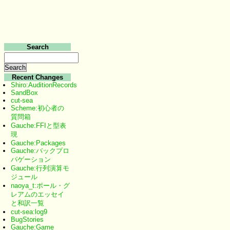
Search
Recent Changes
Shiro:AuditionRecords
SandBox
cut-sea
Scheme:初心者の
質問箱
Gauche:FFIと型表
現
Gauche:Packages
Gauche:バックプロ
パゲーション
Gauche:行列演算モ
ジュール
naoya_t:ポール・グ
レアムのエッセイ
と和訳一覧
cut-sea:log9
BugStories
Gauche:Game