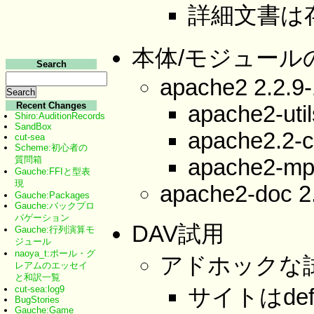
詳細文書は
本体/モジュール
Search
apache2 2.2.9
Recent Changes
apache2-uti
Shiro:AuditionRecords
SandBox
apache2.2-
cut-sea
Scheme:初心者の
質問箱
apache2-mp
Gauche:FFIと型表
現
apache2-doc 2
Gauche:Packages
Gauche:バックプロ
パゲーション
DAV試用
Gauche:行列演算モ
ジュール
naoya_t:ポール・グ
アドホックな
レアムのエッセイ
と和訳一覧
cut-sea:log9
サイトはdefa
BugStories
Gauche:Game