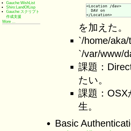
Gauche:WishList
<Location /dav>

Shiro:LandOfLisp
  DAV on

Gauche:スクリプト
作成支援
More ...
を加えた。
`/home/
`/var/www
課題：Dir
たい。
課題：OSX
生。
Basic Authenticat