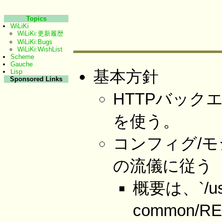
Topics
WiLiKi
WiLiKi:更新履歴
WiLiKi:Bugs
WiLiKi:WishList
Scheme
Gauche
基本方針
Lisp
Sponsored Links
HTTPバックエン
を使う。
コンフィグ/モ
の流儀に従う
概要は、`/usr/
common/R