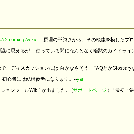
://c2.com/cgi/wiki/
。 原理の単純さから、その機能を模したプロ
議に思えるが、 使っている間になんとなく暗黙のガイドライ
、ディスカッションには 向かなさそう。FAQとかGlossar
。初心者には結構参考になります。--
yari
レーションツールWiki" が出ました。 (
サポートページ
) 「最初で