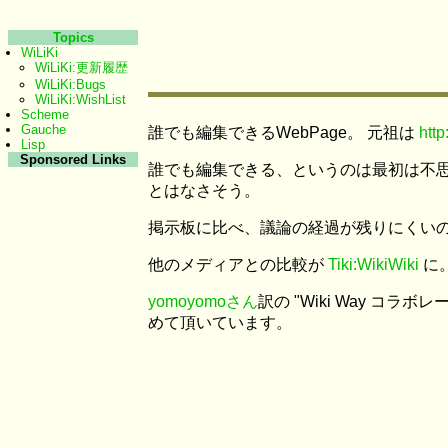
Topics
WiLiKi
WiLiKi:更新履歴
WiLiKi:Bugs
WiLiKi:WishList
Scheme
Gauche
誰でも編集できるWebPage。 元祖は
http
Lisp
Sponsored Links
誰でも編集できる、というのは最初は不思
とはなさそう。
掲示板に比べ、議論の経過が残りにくいので
他のメディアとの比較が
Tiki:WikiWiki
に
yomoyomoさん
訳の "Wiki Way コラボ
めて頂いています。