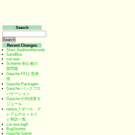
Search
Recent Changes
Shiro:AuditionRecords
SandBox
cut-sea
Scheme:初心者の
質問箱
Gauche:FFIと型表
現
Gauche:Packages
Gauche:バックプロ
パゲーション
Gauche:行列演算モ
ジュール
naoya_t:ポール・グ
レアムのエッセイ
と和訳一覧
cut-sea:log9
BugStories
Gauche:Game