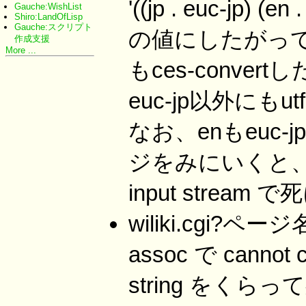
'((jp . euc-jp
Gauche:WishList
Shiro:LandOfLisp
Gauche:スクリプト
の値にしたがってce
作成支援
More ...
もces-conver
euc-jp以外にもut
なお、enもeuc-j
ジをみにいくと、invali
input stream
wiliki.cgi?ページ
assoc で cannot c
string をく