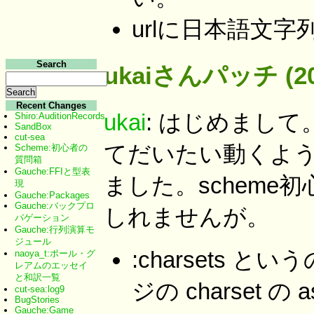
urlに日本語文
Search
ukaiさんパッチ (200
Recent Changes
ukai
: はじめまし
Shiro:AuditionRecords
SandBox
cut-sea
てだいたい動くよ
Scheme:初心者の
質問箱
Gauche:FFIと型表
ました。schem
現
Gauche:Packages
Gauche:バックプロ
しれませんが。
パゲーション
Gauche:行列演算モ
ジュール
:charsets
naoya_t:ポール・グ
レアムのエッセイ
と和訳一覧
ジの charset の 
cut-sea:log9
BugStories
Gauche:Game