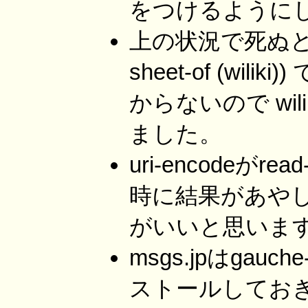
をつけるように
上の状況で死ぬときはw
sheet-of (w
からないので wi
ました。
uri-encodeがr
時に結果があやしい
がいいと思いま
msgs.jpはgauch
ストールしておきます。 