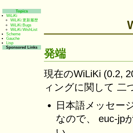
Topics
WiLiKi
WiLiKi:更新履歴
WiLiKi:Bugs
WiLiKi:WishList
Scheme
Gauche
Lisp
Sponsored Links
発端
現在のWiLiKi (0.2
ィングに関して 二
日本語メッセージカタ
なので、 euc-
い。