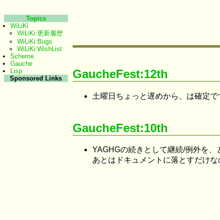
Topics
WiLiKi
WiLiKi:更新履歴
WiLiKi:Bugs
WiLiKi:WishList
Scheme
Gauche
GaucheFest:12th
Lisp
Sponsored Links
土曜日ちょっと遅めから、は確定で
GaucheFest:10th
YAGHGの続きとして継続/例外を
あとはドキュメントに落とすだけな