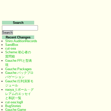
Search
Recent Changes
Shiro:AuditionRecords
SandBox
cut-sea
Scheme:初心者の
質問箱
Gauche:FFIと型表
現
Gauche:Packages
Gauche:バックプロ
パゲーション
Gauche:行列演算モ
ジュール
naoya_t:ポール・グ
レアムのエッセイ
と和訳一覧
cut-sea:log9
BugStories
Gauche:Game