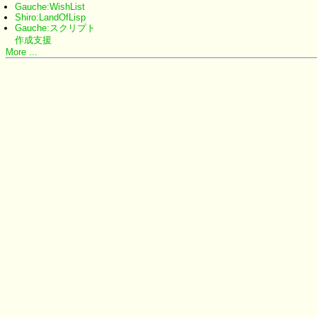
Gauche:WishList
Shiro:LandOfLisp
Gauche:スクリプト
作成支援
More ...