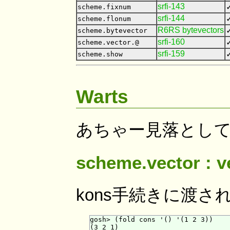
srfi-143
✓
scheme.fixnum
srfi-144
✓
scheme.flonum
R6RS bytevectors
✓
scheme.bytevector
srfi-160
✓
scheme.vector.@
srfi-159
✓
scheme.show
Warts
あちゃー見落とし
scheme.vector : v
kons手続きに渡される引
gosh> (fold cons '() '(1 2 3))

(3 2 1)
