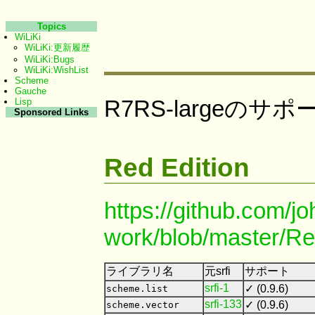
Topics
WiLiKi
WiLiKi:更新履歴
WiLiKi:Bugs
WiLiKi:WishList
Scheme
Gauche
R7RS-largeの
Lisp
Sponsored Links
Red Edition
https://github.com/j
work/blob/master/Re
ライブラリ名
元srfi
サポート
srfi-1
✓ (0.9.6)
scheme.list
srfi-133
✓ (0.9.6)
scheme.vector