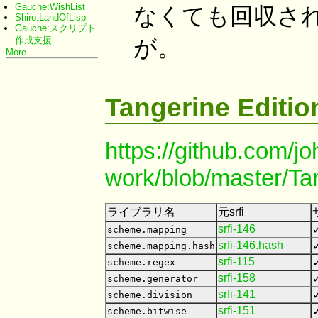
Gauche:WishList
なくても回収さ
Shiro:LandOfLisp
Gauche:スクリプト
作成支援
が。
More ...
Tangerine Editio
https://github.com/j
work/blob/master/Ta
ライブラリ名
元srfi
srfi-146
✓
scheme.mapping
srfi-146.hash
✓
scheme.mapping.hash
srfi-115
✓
scheme.regex
srfi-158
✓
scheme.generator
srfi-141
✓
scheme.division
srfi-151
✓
scheme.bitwise