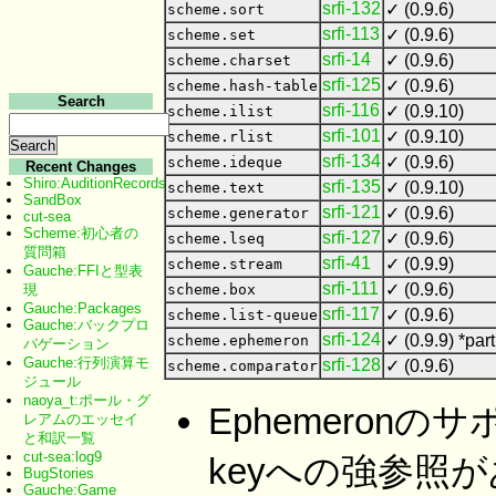
srfi-132
✓ (0.9.6)
scheme.sort
srfi-113
✓ (0.9.6)
scheme.set
srfi-14
✓ (0.9.6)
scheme.charset
srfi-125
✓ (0.9.6)
scheme.hash-table
Search
srfi-116
✓ (0.9.10)
scheme.ilist
srfi-101
✓ (0.9.10)
scheme.rlist
srfi-134
✓ (0.9.6)
scheme.ideque
Recent Changes
Shiro:AuditionRecords
srfi-135
✓ (0.9.10)
scheme.text
SandBox
srfi-121
✓ (0.9.6)
scheme.generator
cut-sea
Scheme:初心者の
srfi-127
✓ (0.9.6)
scheme.lseq
質問箱
srfi-41
✓ (0.9.9)
scheme.stream
Gauche:FFIと型表
srfi-111
✓ (0.9.6)
現
scheme.box
Gauche:Packages
srfi-117
✓ (0.9.6)
scheme.list-queue
Gauche:バックプロ
srfi-124
✓ (0.9.9) *part
scheme.ephemeron
パゲーション
Gauche:行列演算モ
srfi-128
✓ (0.9.6)
scheme.comparator
ジュール
naoya_t:ポール・グ
Ephemeron
レアムのエッセイ
と和訳一覧
cut-sea:log9
keyへの強参照
BugStories
Gauche:Game