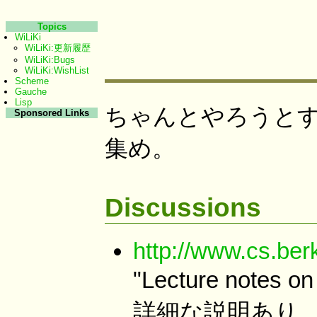
Topics
WiLiKi
WiLiKi:更新履歴
WiLiKi:Bugs
WiLiKi:WishList
Scheme
Gauche
Lisp
ちゃんとやろうとす
Sponsored Links
集め。
Discussions
http://www.cs.be
"Lecture notes on
詳細な説明あり