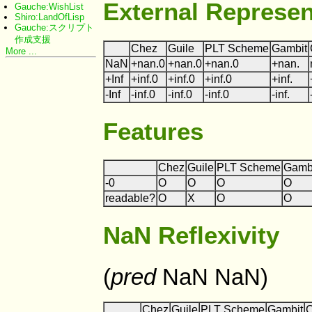
External Represen
Gauche:WishList
Shiro:LandOfLisp
Gauche:スクリプト
作成支援
Chez
Guile
PLT Scheme
Gambit
More ...
NaN
+nan.0
+nan.0
+nan.0
+nan.
+Inf
+inf.0
+inf.0
+inf.0
+inf.
-Inf
-inf.0
-inf.0
-inf.0
-inf.
Features
Chez
Guile
PLT Scheme
Gamb
-0
O
O
O
O
readable?
O
X
O
O
NaN Reflexivity
(
pred
NaN NaN)
Chez
Guile
PLT Scheme
Gambit
C