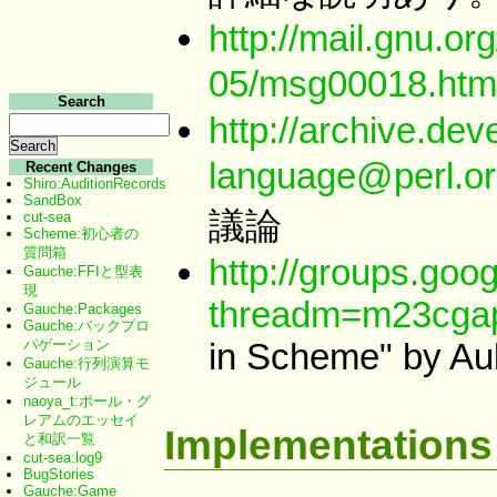
http://mail.gnu.or
05/msg00018.htm
Search
http://archive.dev
language@perl.o
Recent Changes
Shiro:AuditionRecords
SandBox
議論
cut-sea
Scheme:初心者の
質問箱
http://groups.goo
Gauche:FFIと型表
現
threadm=m23cgapv
Gauche:Packages
Gauche:バックプロ
パゲーション
in Scheme" by Aub
Gauche:行列演算モ
ジュール
naoya_t:ポール・グ
レアムのエッセイ
Implementations
と和訳一覧
cut-sea:log9
BugStories
Gauche:Game