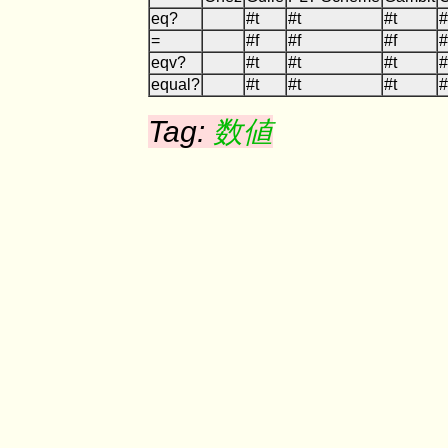
eq?
#t
#t
#t
#
=
#f
#f
#f
#
eqv?
#t
#t
#t
#
equal?
#t
#t
#t
#
Tag:
数値