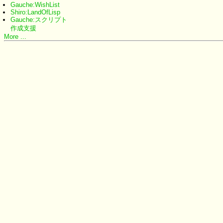
Gauche:WishList
Shiro:LandOfLisp
Gauche:スクリプト
作成支援
More ...