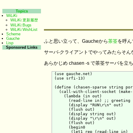
Topics
WiLiKi
WiLiKi:更新履歴
WiLiKi:Bugs
WiLiKi:WishList
Scheme
Gauche
ふと思い立って、Gaucheから
茶筌
を呼ん
Lisp
Sponsored Links
サーバ-クライアントでやってみたらそん
あらかじめ chasen -s で茶筌サーバを
 (use gauche.net)

 (use srfi-13)

 (define (chasen-sparse string port
   (call-with-client-socket (make-
     (lambda (in out)

       (read-line in) ;; greeting

       (display "RUN\r\n" out)

       (flush out)

       (display string out)

       (display "\r\n" out)

       (flush out)

       (begin0

        (let1 rep (read-line in)
