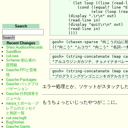
          (let loop ((line (read-l
            (cond ((equal? line "E
                  (else (loop (rea
        (display ".\r\n" out)

        (read-line in)

        (display "quit\r\n" out)

Search
        (read-line in)

 gosh> (chasen-sparse "向こうの山
Recent Changes
Shiro:AuditionRecords
SandBox
cut-sea
 gosh> (string-concatenate
Scheme:初心者の
質問箱
Gauche:FFIと型表
 gosh> (string-concatenate
現
Gauche:Packages
Gauche:バックプロ
エラー処理とか、ソケットがスタックし
パゲーション
Gauche:行列演算モ
ジュール
もうちょっといじったやつが
ここ
に。
naoya_t:ポール・グ
レアムのエッセイ
と和訳一覧
cut-sea:log9
BugStories
Gauche:Game