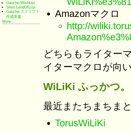
WiLiKi%e3%8
Gauche:WishList
Shiro:LandOfLisp
Amazonマクロ
Gauche:スクリプト
作成支援
More ...
http://wiliki.toru
Amazon%e3%
どちらもライターマ
イターマクロが向
WiLiKi ふっかつ。
最近またちまちまと 
TorusWiLiKi