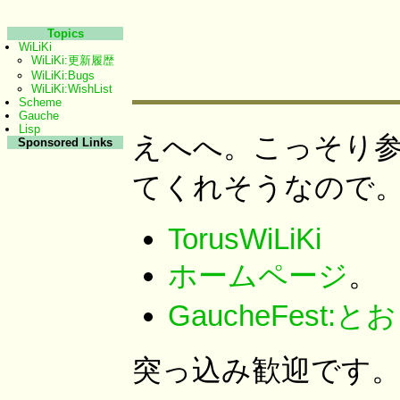
Topics
WiLiKi
WiLiKi:更新履歴
WiLiKi:Bugs
WiLiKi:WishList
Scheme
Gauche
Lisp
えへへ。こっそり参
Sponsored Links
てくれそうなので
TorusWiLiKi
ホームページ
。
GaucheFest:と
突っ込み歓迎です