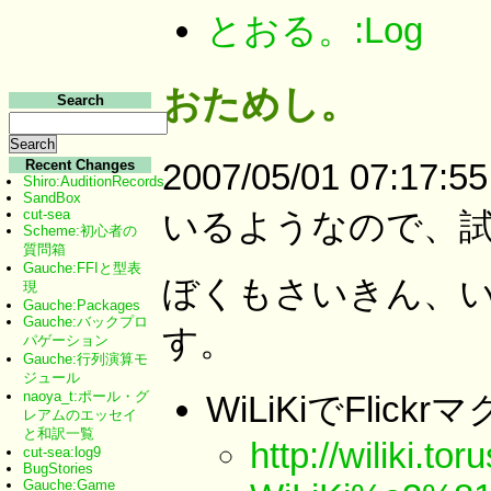
とおる。:Log
おためし。
Search
2007/05/01 07:1
Recent Changes
Shiro:AuditionRecords
SandBox
いるようなので、
cut-sea
Scheme:初心者の
質問箱
Gauche:FFIと型表
ぼくもさいきん、
現
Gauche:Packages
Gauche:バックプロ
す。
パゲーション
Gauche:行列演算モ
ジュール
naoya_t:ポール・グ
WiLiKiでFlickr
レアムのエッセイ
と和訳一覧
http://wiliki.toru
cut-sea:log9
BugStories
Gauche:Game