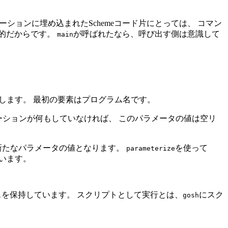
ションに埋め込まれたSchemeコード片にとっては、 コマン
的だからです。
が呼ばれたなら、呼び出す側は意識して
main
トとして返します。 最初の要素はプログラム名です。
ケーションが何もしていなければ、 このパラメータの値は空リ
新たなパラメータの値となります。
を使って
parameterize
います。
スを保持しています。 スクリプトとして実行とは、
にスク
gosh