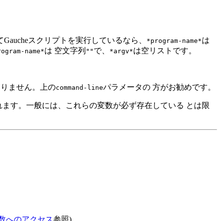
てGaucheスクリプトを実行しているなら、
は
*program-name*
は 空文字列
で、
は空リストです。
rogram-name*
""
*argv*
ありません。上の
パラメータの 方がお勧めです。
command-line
されます。一般には、これらの変数が必ず存在している とは限
変数へのアクセス
参照)。