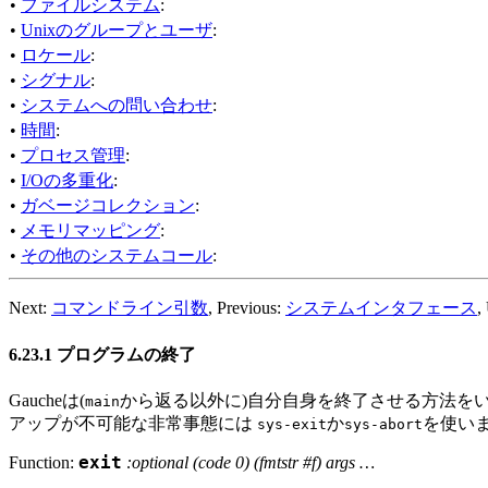
•
ファイルシステム
:
•
Unixのグループとユーザ
:
•
ロケール
:
•
シグナル
:
•
システムへの問い合わせ
:
•
時間
:
•
プロセス管理
:
•
I/Oの多重化
:
•
ガベージコレクション
:
•
メモリマッピング
:
•
その他のシステムコール
:
Next:
コマンドライン引数
, Previous:
システムインタフェース
,
6.23.1 プログラムの終了
Gaucheは(
から返る以外に)自分自身を終了させる方法をい
main
アップが不可能な非常事態には
か
を使い
sys-exit
sys-abort
Function:
exit
:optional (code 0) (fmtstr #f) args …