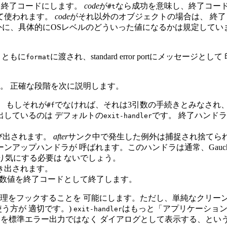
を終了コードにします。
code
が
なら成功を意味し、終了コー
#t
して使われます。
code
がそれ以外のオブジェクトの場合は、 終了コ
外に、具体的にOSレベルのどういった値になるかは規定してい
 ともに
に渡され、standard error portにメッセージとし
format
。 正確な段階を次に説明します。
 もしそれが
でなければ、それは3引数の手続きとみなされ
#f
出しているのは デフォルトの
です。 終了ハンド
exit-handler
び出されます。
after
サンク中で発生した例外は捕捉され捨てら
ンアップハンドラが 呼ばれます。このハンドラは通常、Gauc
まり気にする必要は ないでしょう。
き出されます。
数値を終了コードとして終了します。
理をフックすることを 可能にします。ただし、単純なクリーン
使う方が 適切です。)
はもっと「アプリケーション
exit-handler
ジを標準エラー出力ではなく ダイアログとして表示する、とい