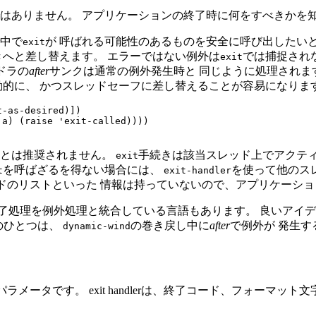
はありません。 アプリケーションの終了時に何をすべきかを
中で
が 呼ばれる可能性のあるものを安全に呼び出したい
exit
きへと差し替えます。 エラーではない例外は
では捕捉され
exit
ドラの
after
サンクは通常の例外発生時と 同じように処理されま
動的に、 かつスレッドセーフに差し替えることが容易になります
-as-desired)])

a) (raise 'exit-called))))

ことは推奨されません。
手続きは該当スレッド上でアクティ
exit
を呼ばざるを得ない場合には、
を使って他のス
t
exit-handler
レッドのリストといった 情報は持っていないので、アプリケーシ
 終了処理を例外処理と統合している言語もあります。 良いアイ
由のひとつは、
の巻き戻し中に
after
で例外が 発生
dynamic-wind
持するパラメータです。 exit handlerは、終了コード、フォ