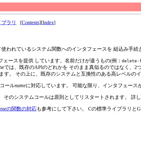
イブラリ
[
Contents
][
Index
]
で共通して使われているシステム関数へのインタフェースを 組込み
タフェースを提供 しています。名前だけが違うもの(例：
delete-
cheでは、既存のAPIのどれかを そのまま真似るのではなく、
ます。 その上に、既存のシステムと互換性のある高レベルの
ムコール
name
に対応しています。 可能な限り、インタフェース
 そのシステムコールは原則としてリスタートされます。 詳
hemeの関数の対応
も参考にして下さい。 Cの標準ライブラリとG