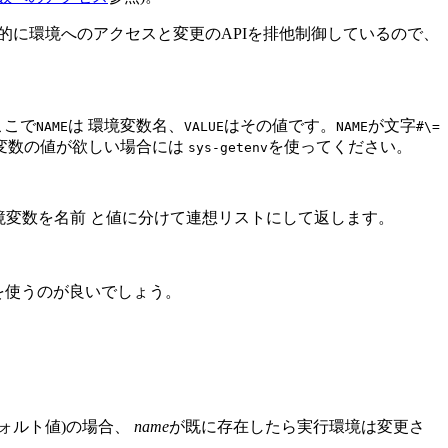
内部的に環境へのアクセスと変更のAPIを排他制御しているので、
ここで
は 環境変数名、
はその値です。
が文字
NAME
VALUE
NAME
#\=
変数の値が欲しい場合には
を使ってください。
sys-getenv
境変数を名前 と値に分けて連想リストにして返します。
 を使うのが良いでしょう。
フォルト値)の場合、
name
が既に存在したら実行環境は変更さ