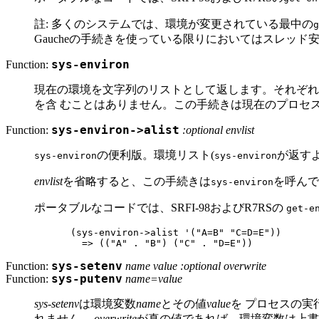
註: 多くのシステムでは、環境が変更されている最中の
g
Gaucheの手続きを使っている限りにおいてはスレッド
Function:
sys-environ
現在の環境を文字列のリストとして返します。それぞ
を含 むことはありません。この手続きは現在のプロセ
Function:
sys-environ->alist
:optional envlist
の便利版。環境リスト(
が返すよ
sys-environ
sys-environ
envlist
を省略すると、この手続きは
を呼んで
sys-environ
ポータブルなコードでは、SRFI-98およびR7RSの
get-e
(sys-environ->alist '("A=B" "C=D=E"))

Function:
sys-setenv
name value :optional overwrite
Function:
sys-putenv
name=value
sys-setenv
は環境変数
name
とその値
value
を プロセスの実
れません。
overwrite
が真の値であれば、環境変数は上書