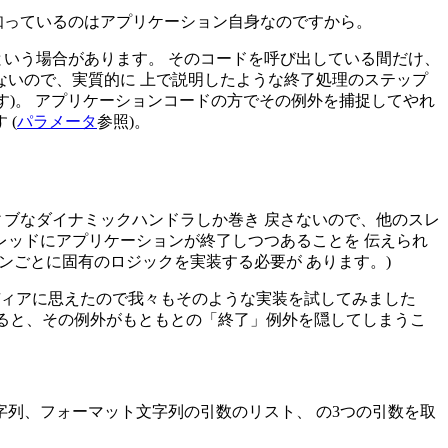
知っているのはアプリケーション自身なのですから。
という場合があります。 そのコードを呼び出している間だけ、
ないので、実質的に 上で説明したような終了処理のステップ
す)。 アプリケーションコードの方でその例外を捕捉してやれ
 (
パラメータ
参照)。
ブなダイナミックハンドラしか巻き 戻さないので、他のスレ
レッドにアプリケーションが終了しつつあることを 伝えられ
ョンごとに固有のロジックを実装する必要が あります。)
ディアに思えたので我々もそのような実装を試してみました
すると、その例外がもともとの「終了」例外を隠してしまうこ
ーマット文字列、フォーマット文字列の引数のリスト、 の3つの引数を取