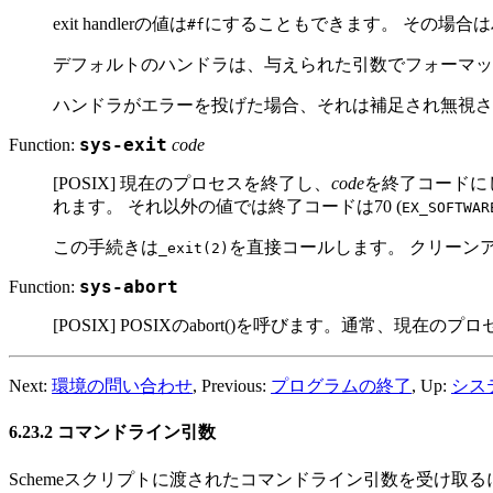
exit handlerの値は
にすることもできます。 その場合
#f
デフォルトのハンドラは、与えられた引数でフォーマッ
ハンドラがエラーを投げた場合、それは補足され無視さ
Function:
sys-exit
code
[POSIX] 現在のプロセスを終了し、
code
を終了コードに
れます。 それ以外の値では終了コードは70 (
EX_SOFTWAR
この手続きは
を直接コールします。 クリーン
_exit(2)
Function:
sys-abort
[POSIX] POSIXのabort()を呼びます。通常
Next:
環境の問い合わせ
, Previous:
プログラムの終了
, Up:
シス
6.23.2 コマンドライン引数
Schemeスクリプトに渡されたコマンドライン引数を受け取