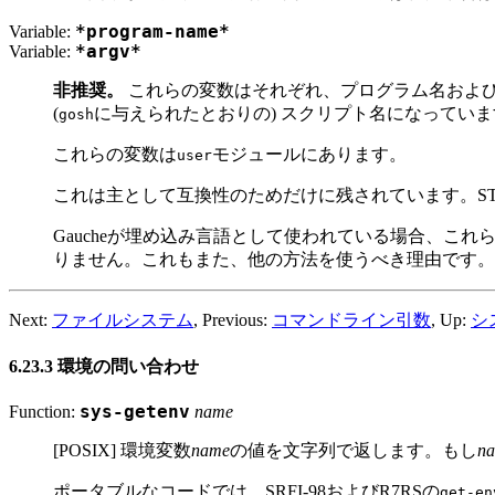
Variable:
*program-name*
Variable:
*argv*
非推奨。
これらの変数はそれぞれ、プログラム名およ
(
に与えられたとおりの) スクリプト名になっていま
gosh
これらの変数は
モジュールにあります。
user
これは主として互換性のためだけに残されています。STk
Gaucheが埋め込み言語として使われている場合、こ
りません。これもまた、他の方法を使うべき理由です。
Next:
ファイルシステム
, Previous:
コマンドライン引数
, Up:
シ
6.23.3 環境の問い合わせ
Function:
sys-getenv
name
[POSIX] 環境変数
name
の値を文字列で返します。もし
n
ポータブルなコードでは、SRFI-98およびR7RSの
get-en