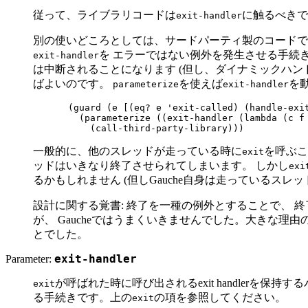
従って、ライブラリコードは
に触るべきで
exit-handler
別の使いどころとしては、サードパーティ製のコードで
を エラーではない例外を発生させる手続
exit-handler
は中断されることになります (但し、ダイナミックハン
ばよいのです。
を使えば
を
parameterize
exit-handler
(guard (e [(eq? e 'exit-called) (handle-exit
  (parameterize ((exit-handler (lambda (c f 
一般的に、他のスレッドが走っている時に
を呼ぶ
exit
ッドはいきなり終了させられてしまいます。 しかし
exi
るかもしれません (但しGauche自身は走っているス
設計に関する覚書: 終了を一種の例外とすることで、
が、 Gaucheではうまくいきませんでした。大きな理
とでした。
Parameter:
exit-handler
が呼ばれた時に呼び出されるexit handlerを保
exit
る手続きです。上の
の項を参照してください。
exit