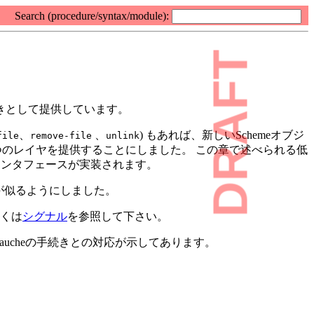
Search (procedure/syntax/module):
DRAFT
手続きとして提供しています。
、
、
) もあれば、新しいSchemeオブジ
file
remove-file
unlink
2つのレイヤを提供することにしました。 この章で述べられる低
インタフェースが実装されます。
が似るようにしました。
しくは
シグナル
を参照して下さい。
aucheの手続きとの対応が示してあります。