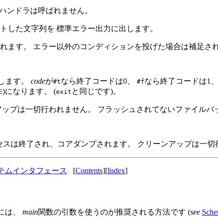
はハンドラは呼ばれません。
トした文字列を 標準エラー出力に出します。
れます。 エラー以外のコンディションを投げた場合は補足され
します。
code
が
なら終了コードは0、
なら終了コードは1、
#t
#f
)になります。 (
と同じです)。
E
exit
アップは一切行われません。 フラッシュされてないファイルバ
、現在のプロセスは終了され、コアダンプされます。 クリーンアップは一
テムインタフェース
[
Contents
][
Index
]
るには、
main
関数の引数を使うのが推奨される方法です (see
Sc