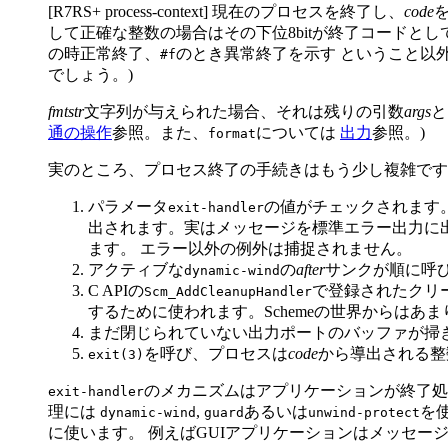
[R7RS+ process-context] 現在のプロセスを終了し、
code
して正確な整数の場合はその下位8bitが終了コードと
の時正常終了、
のとき異常終了を示す ということ以
#f
でしょう。)
fmtstr
文字列が与えられた場合、それは残りの引数
args
と
通の操作
参照。また、
については
出力
参照。)
format
実のところ、プロセス終了の手続きはもう少し複雑です
パラメータ
の値がチェックされます。
exit-handler
出されます。実はメッセージを標準エラー出力に
ます。 エラー以外の例外は捕捉されません。
アクティブな
の
after
サンクが順に呼
dynamic-wind
C APIの
で登録されたクリー
Scm_AddCleanupHandler
するために使われます。Schemeの世界からはあ
まだ閉じられていない出力ポートのバッファが掃
を呼び、プロセスは
code
から導出される整
exit(3)
のメカニズムはアプリケーションが終了処
exit-handler
理には
,
あるいは
を
dynamic-wind
guard
unwind-protect
に使います。 例えばGUIアプリケーションはメッセー