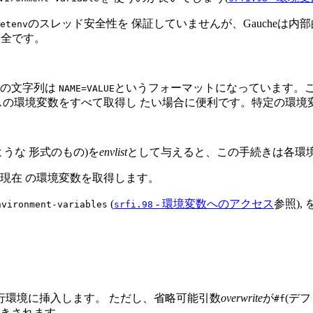
のスレッド安全性を 保証していませんが、Gaucheは
etenv
安全です。
れの文字列は
というフォーマットになっています。
NAME=VALUE
スの環境変数をすべて取得し たい場合に便利です。特定の環境
うな 形式のもの)を
envlist
として与えると、この手続きは各環
現在 の環境変数を取得します。
(
- 環境変数へのアクセス
参照),
nvironment-variables
srfi.98
行環境に挿入します。 ただし、省略可能引数
overwrite
が
(デ
#f
きされます。