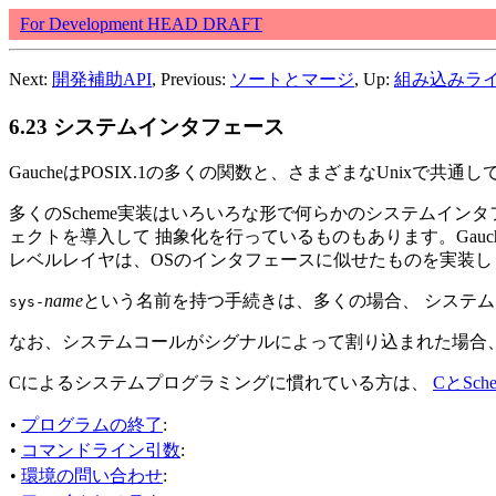
For Development HEAD DRAFT
Next:
開発補助API
, Previous:
ソートとマージ
, Up:
組み込みラ
6.23 システムインタフェース
GaucheはPOSIX.1の多くの関数と、さまざまなUnix
多くのScheme実装はいろいろな形で何らかのシステムイン
ェクトを導入して 抽象化を行っているものもあります。Gau
レベルレイヤは、OSのインタフェースに似せたものを実装し
name
という名前を持つ手続きは、多くの場合、 システ
sys-
なお、システムコールがシグナルによって割り込まれた場合、
Cによるシステムプログラミングに慣れている方は、
CとSc
•
プログラムの終了
:
•
コマンドライン引数
:
•
環境の問い合わせ
: