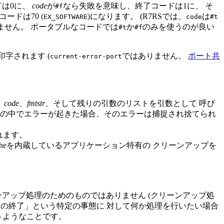
ドは0に、
code
が
なら失敗を意味し、終了コードは1に、 そ
#f
ードは70 (
)になります。 (R7RSでは、
は
EX_SOFTWARE
code
#t
ません。 ポータブルなコードでは
か
のみを使うのが良い
#t
#f
て 印字されます (
ではありません。
ポート共
current-error-port
、
code
、
fmtstr
、そして残りの引数のリストを引数として 呼び
ラの中でエラーが起きた場合、そのエラーは捕捉され捨てられ
れます。
heを内蔵しているアプリケーション特有の クリーンアップを
アップ処理のためのものではありません (クリーンアップ処
の終了」という特定の事態に 対して何か処理を行いたい場合
うようなことです。