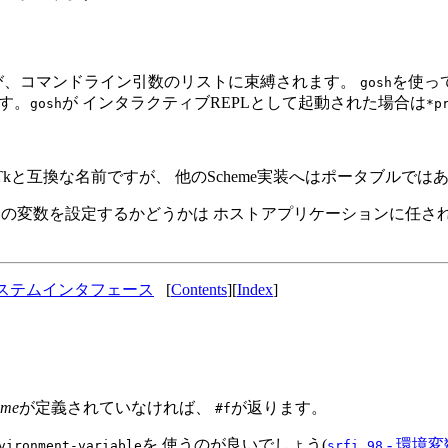
び、コマンドライン引数のリストに束縛されます。
を使っ
gosh
す。
が インタラクティブREPLとして起動された場合は
gosh
*p
と互換な名前ですが、 他のScheme実装へはポータブルでは
れらの変数を設定するかどうかは ホストアプリケーションに任
ステムインタフェース
[
Contents
][
Index
]
ame
が定義されていなければ、
が返ります。
#f
を 使うのが良いでしょう(
- 環境
vironment-variable
srfi.98