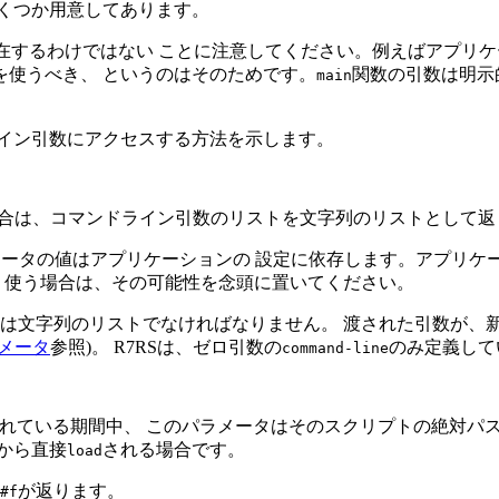
くつか用意してあります。
存在するわけではない ことに注意してください。例えばアプリケー
を使うべき、 というのはそのためです。
関数の引数は明示
main
ライン引数にアクセスする方法を示します。
3] 引数なしで呼ばれた場合は、コマンドライン引数のリストを文字列のリス
ラメータの値はアプリケーションの 設定に依存します。アプリ
 使う場合は、その可能性を念頭に置いてください。
は文字列のリストでなければなりません。 渡された引数が、
メータ
参照)。 R7RSは、ゼロ引数の
のみ定義して
command-line
れている期間中、 このパラメータはそのスクリプトの絶対パ
Lから直接
される場合です。
load
が返ります。
#f