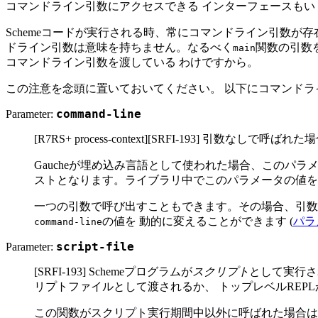
コマンドライン引数にアクセスできる インターフェースもい
Schemeコードが実行される時、常にコマンドライン引数が
ドライン引数は意味を持ちません。なるべく
関数の引数
main
コマンドライン引数を渡している わけですから。
この注意を念頭に置いておいてください。 以下にコマンド
Parameter:
command-line
[R7RS+ process-context][SRFI-19
Gaucheが埋め込み言語として使われた場合、このパ
ストとなります。ライブラリ中でこのパラメータの値を
一つの引数で呼び出すこともできます。その場合、引数
の値を 動的に変えることができます (
パラ
command-line
Parameter:
script-file
[SRFI-193] Schemeプログラムが
スクリプト
として実行さ
リプトファイルとして渡されるか、 トップレベルREP
この関数がスクリプト実行期間中以外に呼ばれた場合は