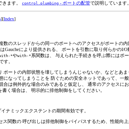
できます。
- ポートの配管
で説明しています
control.plumbing
s
][
Index
]
数のスレッドからの同一のポートへのアクセスがポートの内部状態
Gaucheにより提供される、 ポートを引数に取り何らかのI
や
系関数は、 与えられた手続きを呼ぶ際にはポ
with-*
with-*
らです。
 ポートの内部状態を壊してしまうんじゃないか、などとあま
態になってしまうことを 防ぐための安全ネットであって、一般
競合は例外的な場合のみであると仮定し、 通常のアクセスにお
を書く場合は、 明示的に排他制御をしてください。
ダイナミックエクステントの期間有効です。
セス関数の 呼び出しは排他制御をバイパスするため、性能向上