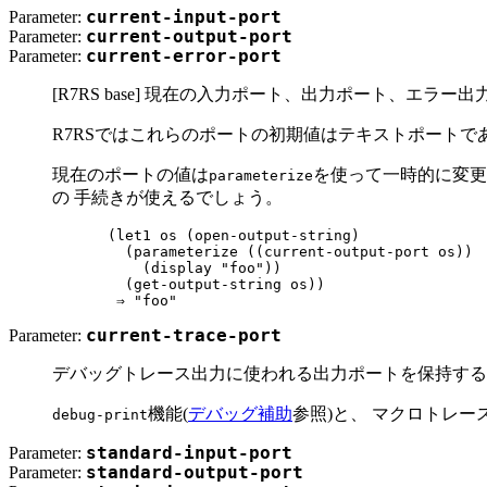
Parameter:
current-input-port
Parameter:
current-output-port
Parameter:
current-error-port
[R7RS base] 現在の入力ポート、出力ポート、エラ
R7RSではこれらのポートの初期値はテキストポートで
現在のポートの値は
を使って一時的に変更
parameterize
の 手続きが使えるでしょう。
(let1 os (open-output-string)

  (parameterize ((current-output-port os))

    (display "foo"))

  (get-output-string os))

Parameter:
current-trace-port
デバッグトレース出力に使われる出力ポートを保持する
機能(
デバッグ補助
参照)と、 マクロトレー
debug-print
Parameter:
standard-input-port
Parameter:
standard-output-port