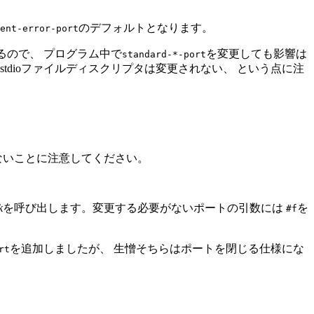
のデフォルトとなります。
ent-error-port
るので、 プログラム中で
を変更しても影響は
standard-*-port
stdioファイルディスクリプタは変更されない、 という点に注
ないことに注意してください。
k
を呼び出します。変更する必要がないポートの引数には
を
#f
を追加しましたが、 生憎そちらはポートを閉じる仕様にな
rt