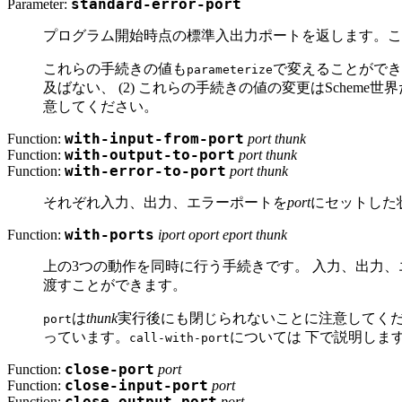
Parameter:
standard-error-port
プログラム開始時点の標準入出力ポートを返します。
これらの手続きの値も
で変えることができま
parameterize
及ばない、 (2) これらの手続きの値の変更はSchem
意してください。
Function:
with-input-from-port
port thunk
Function:
with-output-to-port
port thunk
Function:
with-error-to-port
port thunk
それぞれ入力、出力、エラーポートを
port
にセットした
Function:
with-ports
iport oport eport thunk
上の3つの動作を同時に行う手続きです。 入力、出力
渡すことができます。
は
thunk
実行後にも閉じられないことに注意してくださ
port
っています。
については 下で説明します
call-with-port
Function:
close-port
port
Function:
close-input-port
port
Function:
port