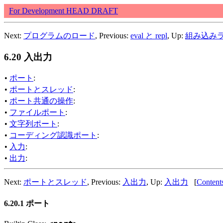
For Development HEAD DRAFT
Next:
プログラムのロード
, Previous:
eval と repl
, Up:
組み込み
6.20 入出力
•
ポート
:
•
ポートとスレッド
:
•
ポート共通の操作
:
•
ファイルポート
:
•
文字列ポート
:
•
コーディング認識ポート
:
•
入力
:
•
出力
:
Next:
ポートとスレッド
, Previous:
入出力
, Up:
入出力
[
Content
6.20.1 ポート