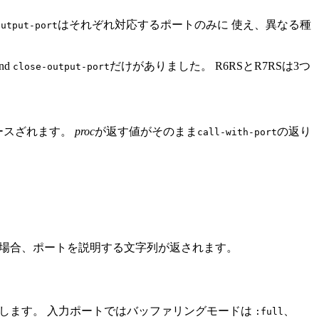
はそれぞれ対応するポートのみに 使え、異なる種
output-port
nd
だけがありました。 R6RSとR7RSは3つ
close-output-port
ースざれます。
proc
が返す値がそのまま
の返り
call-with-port
い場合、ポートを説明する文字列が返されます。
更します。 入力ポートではバッファリングモードは
、
:full