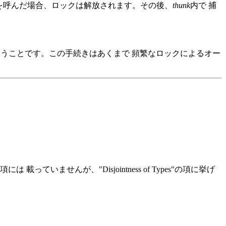
を呼んだ場合、ロックは解放されます。その後、
thunk
内で 捕
ということです。この手続きはあくまで 頻繁なロックによるオー
es"の項には 載っていませんが、"Disjointness of Types"の項に挙げ