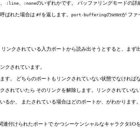
、
、
のいずれかです。 バッファリングモードの詳
:line
:none
て呼ばれた場合は
を返します。
のsetter
#f
port-buffering
 リンクされている入力ポートから読み出そうとすると、まず出
ンクされています。
ます。 どちらのポートもリンクされていない状態でなければな
クされていたら そのリンクを解除します。リンクされていな
いるか、 またされている場合はどのポートか、がわかります
連付けられたポートで かつシーケンシャルなキャラクタI/Oを