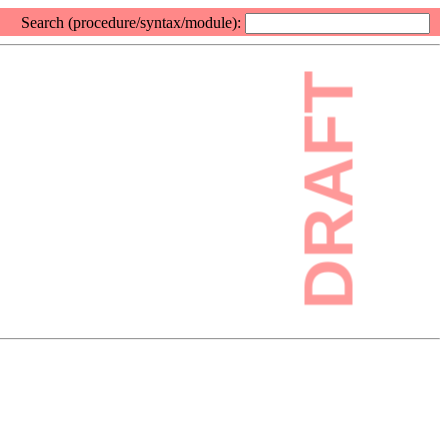
Search (procedure/syntax/module):
DRAFT