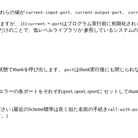
これらの値が
、
、
current-input-port
current-output-port
curr
すが、 (1)
はプログラム実行前に初期化され
current-*-port
e世界だけのことで、低レベルライブラリが 参照しているシステムの
状態で
thunk
を呼び出します。
は
thunk
実行後にも閉じられ
port
、エラーの各ポートをそれぞれ
iport
,
oport
,
eport
に セットして
thun
い (最近のScheme標準は良く似た名前の手続き
call-with-po
。)