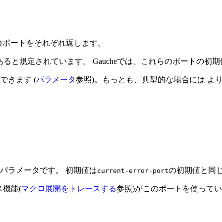
ー出力ポートをそれぞれ返します。
あると規定されています。 Gaucheでは、これらのポートの
できます (
パラメータ
参照)。もっとも、典型的な場合には よ
パラメータです。 初期値は
の初期値と同
current-error-port
ス機能(
マクロ展開をトレースする
参照)がこのポートを使って