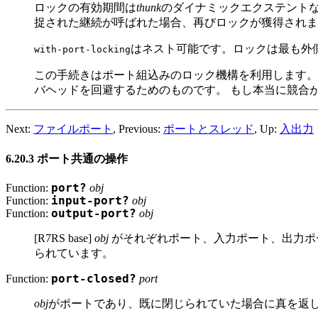
ロックの有効期間は
thunk
のダイナミックエクステント
捉された継続が呼ばれた場合、再びロックが獲得されま
はネスト可能です。ロックは最も外
with-port-locking
この手続きはポート組込みのロック機構を利用します。つま
バヘッドを回避するためのものです。 もし本当に競合
Next:
ファイルポート
, Previous:
ポートとスレッド
, Up:
入出力
6.20.3 ポート共通の操作
Function:
port?
obj
Function:
input-port?
obj
Function:
output-port?
obj
[R7RS base]
obj
がそれぞれポート、入力ポート、出力ポ
られています。
Function:
port-closed?
port
obj
がポートであり、既に閉じられていた場合に真を返し