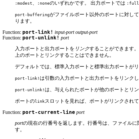
、
のいずれかです。 出力ポートでは
:modest
:none
:full
がファイルポート以外のポートに対し
port-buffering
ります。
Function:
port-link!
input-port output-port
Function:
port-unlink!
port
入力ポートと出力ポートを
リンク
することができます。
上のポートとリンクすることはできません。
デフォルトでは、標準入力ポートと標準出力ポートがリ
は引数の入力ポートと出力ポートをリンクし
port-link!
は、与えられたポートが他のポートとリン
port-unlink!
ポートの
スロットを見れば、ポートがリンクされて
link
Function:
port-current-line
port
port
の現在の行番号を返します。行番号は、ファイルに関
す。