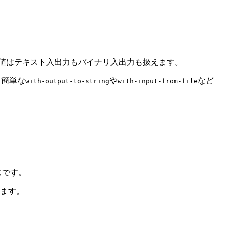
初期値はテキスト入出力もバイナリ入出力も扱えます。
り簡単な
や
など
with-output-to-string
with-input-from-file
じです。
います。