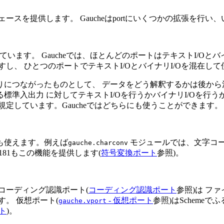
タフェースを提供します。 Gaucheはportにいくつかの拡張
います。 Gaucheでは、ほとんどのポートはテキストI/Oと
し、 ひとつのポートでテキストI/OとバイナリI/Oを混在し
りにつながったものとして、 データをどう解釈するかは後から
標準入出力 に対してテキストI/Oを行うかバイナリI/Oを行う
規定しています。Gaucheではどちらにも使うことができます。
も使えます。例えば
モジュールでは、文字コー
gauche.charconv
I-181もこの機能を提供します(
符号変換ポート
参照)。
コーディング認識ポート(
コーディング認識ポート
参照)は フ
。 仮想ポート(
- 仮想ポート
参照)はSchem
gauche.vport
ト
)。