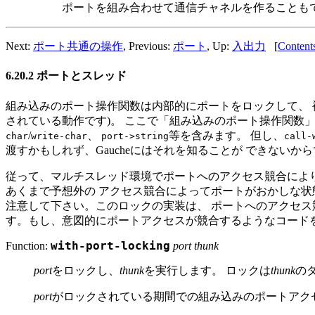
ポートを組み合わせて通信チャネルを作ることも
Next:
ポート共通の操作
, Previous:
ポート
, Up:
入出力
[
Content
6.20.2 ポートとスレッド
組み込みのポート操作関数は内部的にポートをロックして、 複
されている動作です)。 ここで「組み込みのポート操作関数」は
/
、
等を含みます。 但し、
char
write-char
port->string
call-
渡すかもしれず、Gaucheにはそれを知ることが できないか
従って、マルチスレッド環境でポートへのアクセス競合により
あくまで予想外の アクセス競合によってポートがおかしな状
注意して下さい。このロックの実装は、 ポートへのアクセス
す。もし、意図的にポートアクセスが競合するようなコード
Function:
with-port-locking
port thunk
port
をロックし、
thunk
を実行します。 ロックは
thunk
の
port
がロックされている期間での組み込みのポートアク