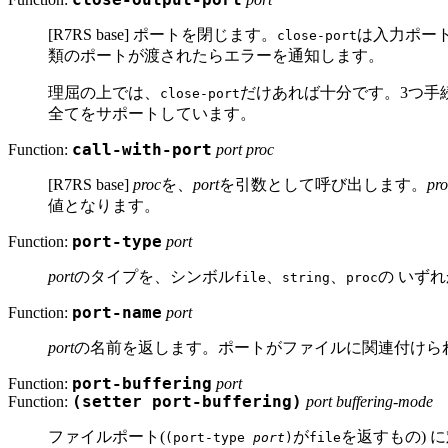
close-output-port
[R7RS base] ポートを閉じます。
は入力ポー
close-port
類のポートが渡されたらエラーを通知します。
理屈の上では、
だけあれば十分です。3つ手続
close-port
全てをサポートしています。
Function:
call-with-port
port proc
[R7RS base]
proc
を、
port
を引数として呼び出します。
pro
値となります。
Function:
port-type
port
port
のタイプを、シンボル
、
、
の いず
file
string
proc
Function:
port-name
port
port
の名前を返します。ポートがファイルに関連付けら
Function:
port-buffering
port
Function:
(setter port-buffering)
port buffering-mode
ファイルポート(
が
を返すもの)
(port-type
port
)
file