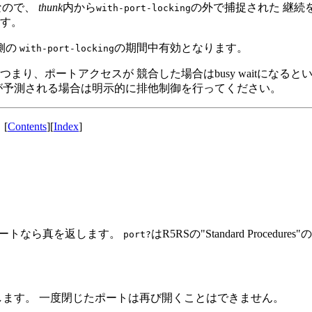
なので、
thunk
内から
の外で捕捉された 継続
with-port-locking
す。
側の
の期間中有効となります。
with-port-locking
り、ポートアクセスが 競合した場合はbusy waitになる
が予測される場合は明示的に排他制御を行ってください。
[
Contents
][
Index
]
ートなら真を返します。
はR5RSの"Standard Procedur
port?
ます。 一度閉じたポートは再び開くことはできません。