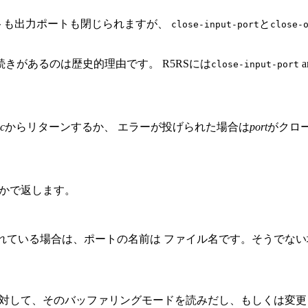
トも出力ポートも閉じられますが、
と
close-input-port
close-
きがあるのは歴史的理由です。 R5RSには
a
close-input-port
c
からリターンするか、 エラーが投げられた場合は
port
がクロ
れかで返します。
れている場合は、ポートの名前は ファイル名です。そうでな
 に対して、そのバッファリングモードを読みだし、もしくは変