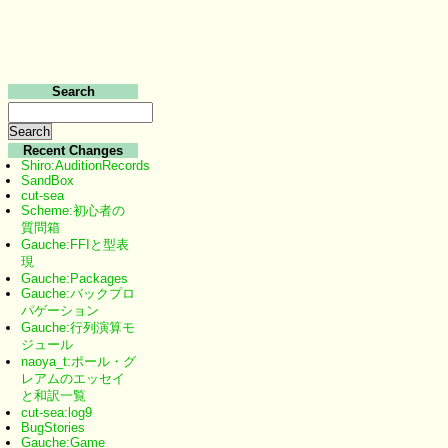
Search
Recent Changes
Shiro:AuditionRecords
SandBox
cut-sea
Scheme:初心者の
質問箱
Gauche:FFIと型表
現
Gauche:Packages
Gauche:バックプロ
パゲーション
Gauche:行列演算モ
ジュール
naoya_t:ポール・グ
レアムのエッセイ
と和訳一覧
cut-sea:log9
BugStories
Gauche:Game