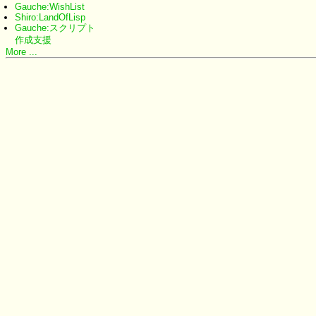
Gauche:WishList
Shiro:LandOfLisp
Gauche:スクリプト
作成支援
More ...