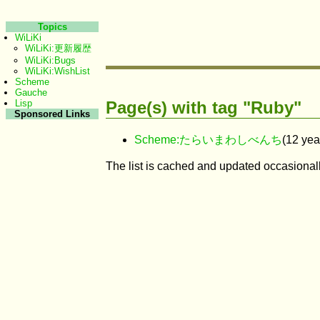
Topics
WiLiKi
WiLiKi:更新履歴
WiLiKi:Bugs
WiLiKi:WishList
Scheme
Gauche
Page(s) with tag "Ruby"
Lisp
Sponsored Links
Scheme:たらいまわしべんち
(12 yea
The list is cached and updated occasionall