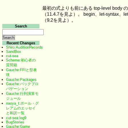
最初の式よりも前にある top-level body の中
（11.4.7を見よ）。 begin、let-synta
（9.2を見よ）。
Search
Recent Changes
Shiro:AuditionRecords
SandBox
cut-sea
Scheme:初心者の
質問箱
Gauche:FFIと型表
現
Gauche:Packages
Gauche:バックプロ
パゲーション
Gauche:行列演算モ
ジュール
naoya_t:ポール・グ
レアムのエッセイ
と和訳一覧
cut-sea:log9
BugStories
Gauche:Game