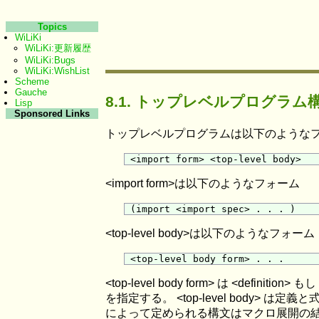
Topics
WiLiKi
WiLiKi:更新履歴
WiLiKi:Bugs
WiLiKi:WishList
Scheme
Gauche
8.1. トップレベルプログラム
Lisp
Sponsored Links
トップレベルプログラムは以下のようなフ
<import form>は以下のようなフォーム
<top-level body>は以下のようなフォーム
<top-level body form> は <defi
を指定する。 <top-level body> は定義
によって定められる構文はマクロ展開の