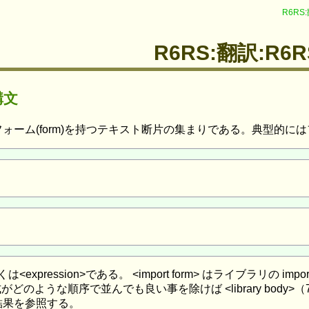
R6RS
:
R6RS:翻訳:R6RS:
構文
ォーム(form)を持つテキスト断片の集まりである。典型的に
nition> もしくは<expression>である。 <import form> は
と式がどのような順序で並んでも良い事を除けば <library body>（7.
結果を参照する。