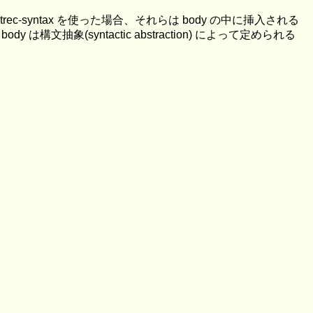
くは letrec-syntax を使った場合、それらは body の中に挿入される
dy は構文抽象(syntactic abstraction) によって定められる