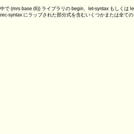
で (rnrs base (6)) ライブラリの begin、let-syntax もし
x、letrec-syntax にラップされた部分式を含むいくつかまたは全ての bo