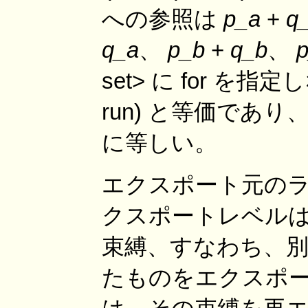
への参照は
p_a
+
q
q_a
、
p_b
+
q_b
、
set> に for を指定し
run) と等価であり、これは 
に等しい。
エクスポート元の
クスポートレベルは
束縛、すなわち、
たものをエクスポ