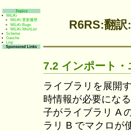
Topics
WiLiKi
WiLiKi:更新履歴
R6RS:翻訳:R
WiLiKi:Bugs
WiLiKi:WishList
Scheme
Gauche
Lisp
Sponsored Links
7.2 インポート
ライブラリを展開
時情報が必要にな
子がライブラリ A
ラリ B でマクロ