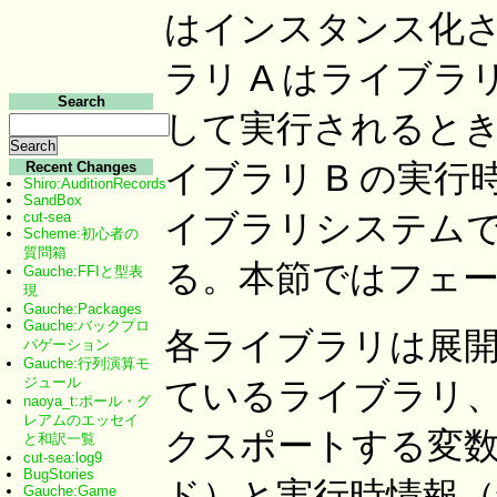
はインスタンス化
ラリ A はライブラ
Search
して実行されると
イブラリ B の実
Recent Changes
Shiro:AuditionRecords
SandBox
イブラリシステム
cut-sea
Scheme:初心者の
質問箱
る。本節ではフェ
Gauche:FFIと型表
現
Gauche:Packages
Gauche:バックプロ
各ライブラリは展
パゲーション
Gauche:行列演算モ
ジュール
ているライブラリ
naoya_t:ポール・グ
レアムのエッセイ
クスポートする変
と和訳一覧
cut-sea:log9
BugStories
ド）と実行時情報（
Gauche:Game