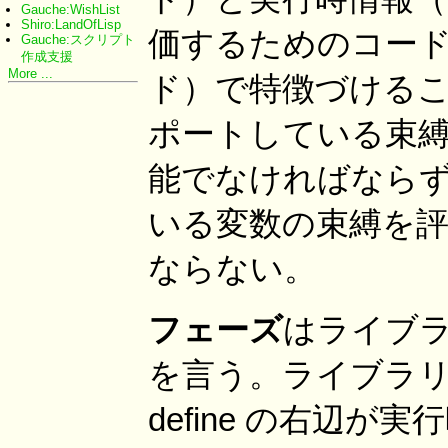
Gauche:WishList
Shiro:LandOfLisp
価するためのコー
Gauche:スクリプト
作成支援
More ...
ド）で特徴づける
ポートしている束
能でなければなら
いる変数の束縛を
ならない。
フェーズ
はライブ
を言う。ライブラ
define の右辺が