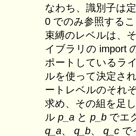
なわち、識別子は
0 でのみ参照する
束縛のレベルは、
イブラリの impor
ポートしているラ
ルを使って決定さ
ートレベルのそれ
求め、その組を足
ル
p_a
と
p_b
でエ
q_a
、
q_b
、
q_c
で