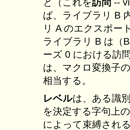
と（これを
訪問
--
ば、ライブラリ B
リ A のエクスポ
ライブラリ B は（
ーズ 0 における
は、マクロ変換子の
相当する。
レベル
は、ある識
を決定する字句上
によって束縛される